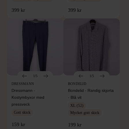
399 kr
399 kr
1/5
1/5
DRESSMANN
BONDELID
Dressmann -
Bondelid - Randig skjorta
Kostymbyxor med
- Blå vit
pressveck
XL (52)
Gott skick
Mycket gott skick
159 kr
199 kr