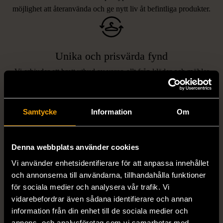
möjlighet att återanvända och ge nytt liv åt befintliga produkter.
Unika och prisvärda fynd
Vi erbjuder ett brett utbud av varor, allt från kläder och möbler
LIKNANDE PRODUKTER
till böcker och elektronik i våra butiker. Du har chansen att hitta
unika och originella föremål som inte finns i vanliga butiker.
Hitta produkter som påminner om denna
Samtycke
Information
Om
Denna webbplats använder cookies
Vi använder enhetsidentifierare för att anpassa innehållet
och annonserna till användarna, tillhandahålla funktioner
för sociala medier och analysera vår trafik. Vi
vidarebefordrar även sådana identifierare och annan
information från din enhet till de sociala medier och
1/5
1/5
annons- och analysföretag som vi samarbetar med.