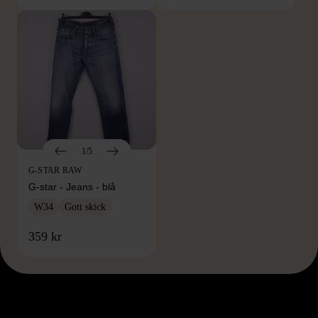
1/5
G-STAR RAW
G-star - Jeans - blå
W34
Gott skick
359 kr