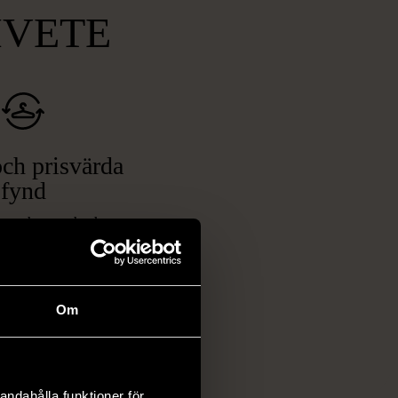
MVETE
ch prisvärda
fynd
 ett brett utbud av
rån kläder och möbler
och elektronik i våra
har chansen att hitta
Om
iginella föremål som
 i vanliga butiker.
ER
andahålla funktioner för