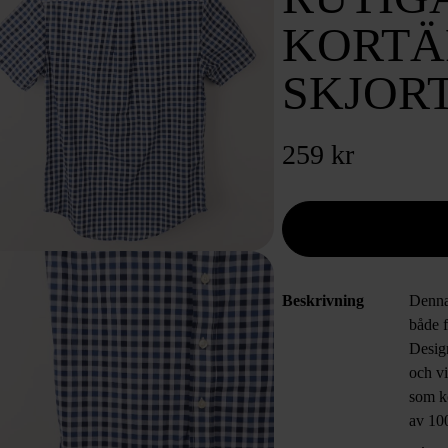
KORT
SKJOR
259 kr
Beskrivning
Denna 
både f
Design
och vi
som ko
av 10
komfo