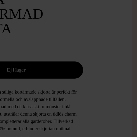
ÄRMAD
TA
stiliga kortärmade skjorta är perfekt för
ormella och avslappnade tillfällen.
ad med ett klassiskt rutmönster i blå
t, utstrålar denna skjorta en tidlös charm
mpletterar alla garderober. Tillverkad
0% bomull, erbjuder skjortan optimal
rt och andningsförmåga, vilket gör den