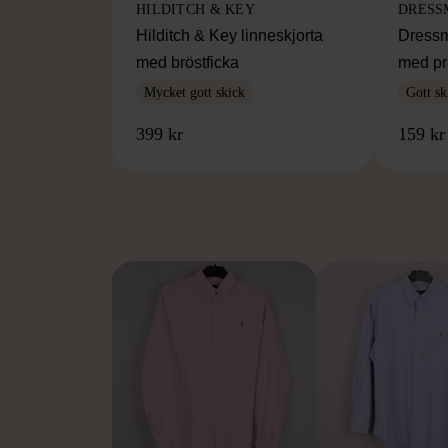
HILDITCH & KEY
DRESS
Hilditch & Key linneskjorta
Dressm
med bröstficka
med pr
Mycket gott skick
Gott sk
399 kr
159 kr
FR