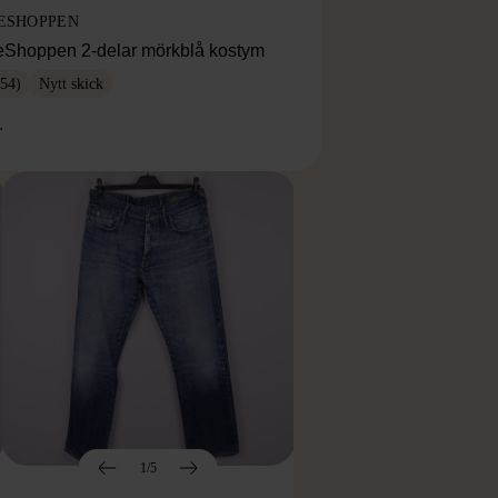
ESHOPPEN
eShoppen 2-delar mörkblå kostym
54)
Nytt skick
r
1/5