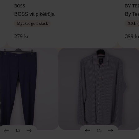
BOSS
BY TE
BOSS vit pikétröja
By Te
Mycket gott skick
XXL (
279 kr
399 k
1/5
1/5