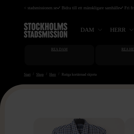
Hoppa
< stadsmissionen.se
Bidra till ett mänskligare samhälle
Fri f
till
huvudinnehåll
DAM
HERR
REA DAM
REA H
Start
Shop
Herr
Rutiga kortärmad skjorta