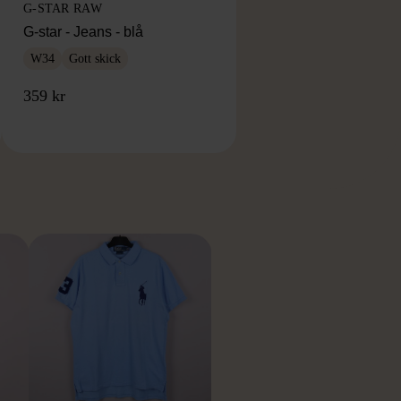
G-STAR RAW
G-star - Jeans - blå
W34
Gott skick
359 kr
RKE