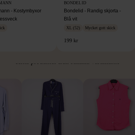
MANN
BONDELID
ann - Kostymbyxor
Bondelid - Randig skjorta -
essveck
Blå vit
ick
XL (52)
Mycket gott skick
199 kr
ÅN SAMMA VARUMÄ
Hitta produkter från samma varumärke