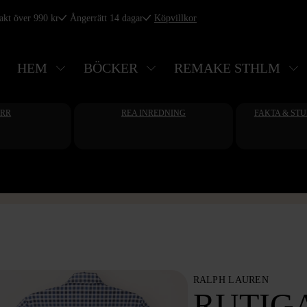
rakt över 990 kr
Ångerrätt 14 dagar
Köpvillkor
HEM
BÖCKER
REMAKE STHLM
ERR
REA INREDNING
FAKTA & ST
RALPH LAUREN
RUTIG