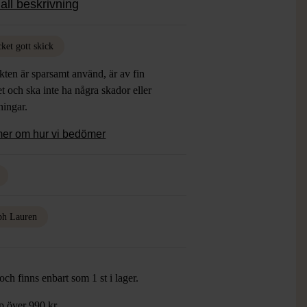
all beskrivning
isk för varma dagar. Knappstängning och
lren krage ger ett polerat utseende,
den korta ärmen bidrar till en
ket gott skick
ppnad look. Skjortan är försedd med
ten är sparsamt använd, är av fin
sbroderi på bröstet och har en modern
et och ska inte ha några skador eller
rm som anpassar sig smickrande till
tningar.
en. Den är tillverkad i Bangladesh och
iserar hög kvalitet och hållbarhet.
mer om hur vi bedömer
t att bära på kontoret, middagar eller
utomhusaktiviteter, erbjuder denna
a både stil och funktionalitet.
ek: M
ph Lauren
ch finns enbart som 1 st i lager.
öp över 990 kr.