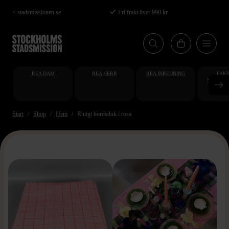
Hoppa
< stadsmissionen.se
Fri frakt över 990 kr
till
huvudinnehåll
REA DAM
REA HERR
REA INREDNING
FAKT
STUDENT
AT
Start
Shop
Hem
Rutigt bordsduk i rosa