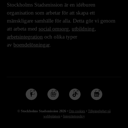
Stockholms Stadsmission är en idéburen
organisation som arbetar för att skapa ett
mänskligare samhälle för alla. Detta gör vi genom
att arbeta med
social omsorg
,
utbildning
,
arbetsintegration
och olika typer
av
boendelösningar
.
Följ
Följ
Följ
Följ
oss
oss
oss
oss
på
på
på
på
© Stockholms Stadsmission 2026
•
Om cookies
•
Tillgänglighet på
Facebook
Instagram
TikTok
Linkedin
webbplatsen
•
Integritetspolicy