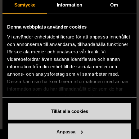
Samtycke
Information
Om
Färg
Rosa
Denna webbplats använder cookies
Material
Textil
Vi använder enhetsidentifierare för att anpassa innehållet
och annonserna till användarna, tillhandahålla funktioner
för sociala medier och analysera vår trafik. Vi
vidarebefordrar även sådana identifierare och annan
Produkten är unik och finns enbart som 1 st i lager.
information från din enhet till de sociala medier och
annons- och analysföretag som vi samarbetar med.
Fri frakt på alla köp över 990 kr.
Dessa kan i sin tur kombinera informationen med annan
14 dagars ångerrät.
information som du har tillhandahållit eller som de har
samlat in när du har använt deras tjänster.
Tillåt alla cookies
Anpassa