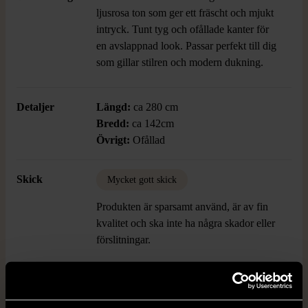
ljusrosa ton som ger ett fräscht och mjukt
intryck. Tunt tyg och ofållade kanter för
en avslappnad look. Passar perfekt till dig
som gillar stilren och modern dukning.
Detaljer
Längd:
ca 280 cm
Bredd:
ca 142cm
Övrigt:
Ofållad
Skick
Mycket gott skick
Produkten är sparsamt använd, är av fin
kvalitet och ska inte ha några skador eller
förslitningar.
Läs mer om hur vi bedömer
Dimensions
Längd: ca 280cm, Bredd: ca 142cm