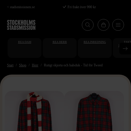
Hoppa
< stadsmissionen.se
Fri frakt över 990 kr
till
huvudinnehåll
REA DAM
REA HERR
REA INREDNING
FAKT
STUDENT
AT
Start
Shop
Herr
Rutigt skjorta och halsduk - Tid för Tweed