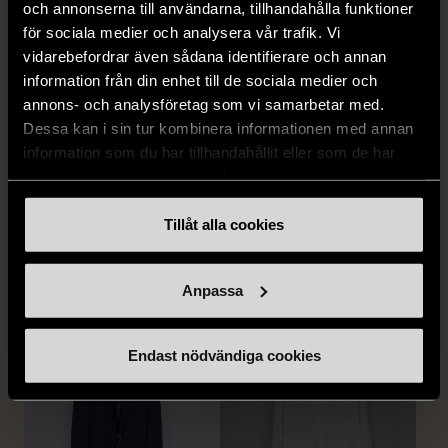
och annonserna till användarna, tillhandahålla funktioner
för sociala medier och analysera vår trafik. Vi
vidarebefordrar även sådana identifierare och annan
information från din enhet till de sociala medier och
annons- och analysföretag som vi samarbetar med.
Dessa kan i sin tur kombinera informationen med annan
information som du har tillhandahållit eller som de har
samlat in när du har använt deras tjänster.
1/5
1/5
Tillåt alla cookies
STENSTRÖMS
BOSS
Stenströms skjorta turkos
BOSS vit pikétröja
L (50)
Gott skick
Mycket gott skick
Anpassa
259 kr
279 kr
Endast nödvändiga cookies