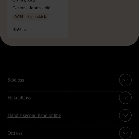
G-STAR RAW
G-star - Jeans - blå
W34
Gott skick
359 kr
Stöd oss
Hitta till oss
Handla second hand online
Om oss