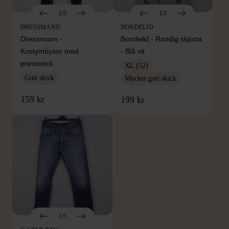
1/5
1/5
DRESSMANN
BONDELID
Dressmann -
Bondelid - Randig skjorta
Kostymbyxor med
- Blå vit
pressveck
XL (52)
Gott skick
Mycket gott skick
159 kr
199 kr
1/5