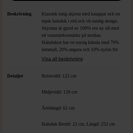
Beskrivning
Klassisk rutig skjorta med knappar och en
mjuk halsduk i röd och vit randig design.
Skjortan är gjord av 100% ren ny ull med
ett varumärkesmärke på insidan.
Halsduken har en mysig känsla med 70%
lammull, 20% angora och 10% nylon för
extra komfort.
Visa all beskrivning
Detaljer
Bröstvidd: 122 cm
Midjevidd: 120 cm
Ärmlängd: 62 cm
Halsduk Bredd: 22 cm, Längd: 252 cm