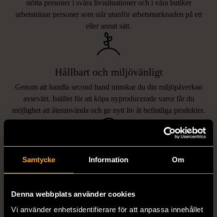
stötta personer i svåra livssituationer och i våra butiker
arbetstränar personer som står utanför arbetsmarknaden på ett
eller annat sätt.
Hållbart och miljövänligt
Genom att handla second hand minskar du din miljöpåverkan
avsevärt. Istället för att köpa nyproducerade varor får du
möjlighet att återanvända och ge nytt liv åt befintliga produkter.
Unika och prisvärda fynd
Samtycke
Information
Om
Vi erbjuder ett brett utbud av varor, allt från kläder och möbler
LIKNANDE PRODUKTER
till böcker och elektronik i våra butiker. Du har chansen att hitta
Denna webbplats använder cookies
unika och originella föremål som inte finns i vanliga butiker.
Hitta produkter som påminner om denna
Vi använder enhetsidentifierare för att anpassa innehållet