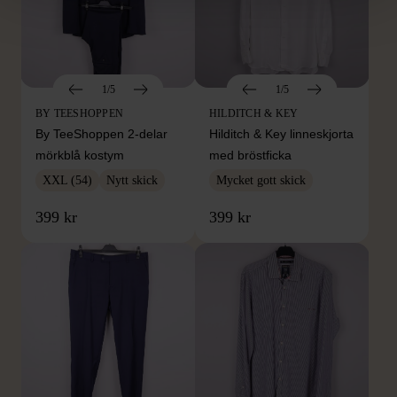
1/5
1/5
BY TEESHOPPEN
HILDITCH & KEY
By TeeShoppen 2-delar
Hilditch & Key linneskjorta
mörkblå kostym
med bröstficka
XXL (54)
Nytt skick
Mycket gott skick
399 kr
399 kr