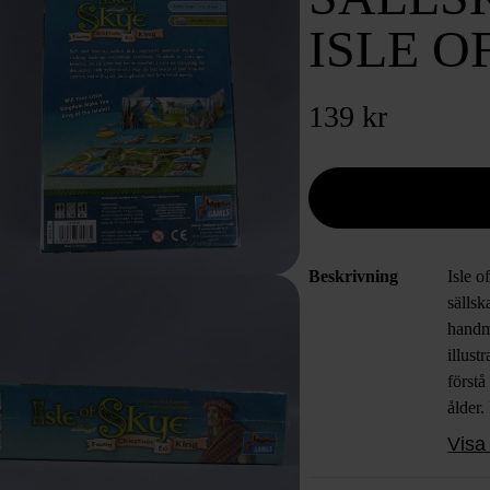
ISLE O
139 kr
Beskrivning
Isle o
sällsk
handm
illust
först
ålder.
med et
Visa 