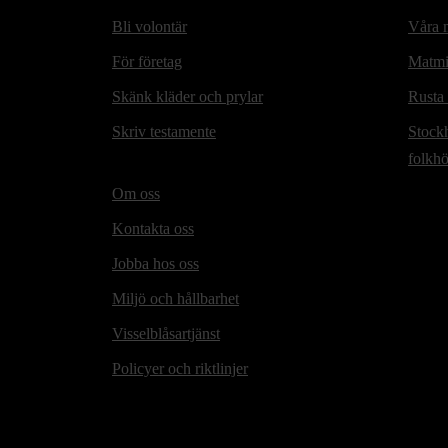
Bli volontär
Våra m
För företag
Matmi
Skänk kläder och prylar
Rusta
Skriv testamente
Stock
folkh
Om oss
Kontakta oss
Jobba hos oss
Miljö och hållbarhet
Visselblåsartjänst
Policyer och riktlinjer