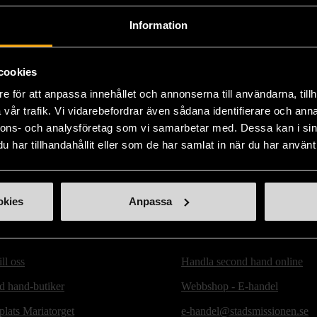
Fri frakt på alla k
Information
14 dagars ångerrät
cookies
e för att anpassa innehållet och annonserna till användarna, tillh
vår trafik. Vi vidarebefordrar även sådana identifierare och anna
nnons- och analysföretag som vi samarbetar med. Dessa kan i sin
har tillhandahållit eller som de har samlat in när du har använt 
okies
Anpassa
ill oss
Handla second hand online
d hand-butiker
Webbshop - E-handel
lats Mariatorget
e-handel@stadsmissionen.se