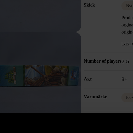
Skick
Nyt
Produ
orgina
origin
Läs 
Number of players
2-5
Age
8+
Varumärke
loo
Produkten är unik o