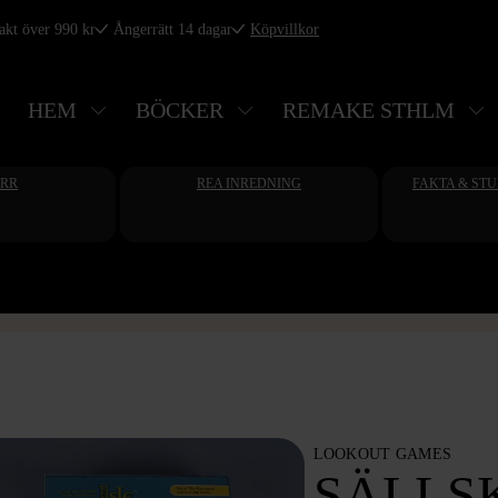
rakt över 990 kr
Ångerrätt 14 dagar
Köpvillkor
HEM
BÖCKER
REMAKE STHLM
ERR
REA INREDNING
FAKTA & ST
LOOKOUT GAMES
SÄLLS