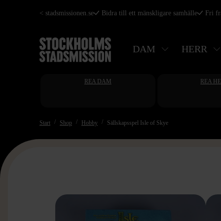
Hoppa
< stadsmissionen.se
Bidra till ett mänskligare samhälle
Fri f
till
huvudinnehåll
DAM
HERR
REA DAM
REA H
Start
Shop
Hobby
Sällskapsspel Isle of Skye