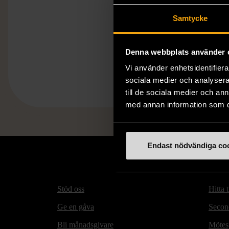
Samtycke
Denna webbplats använder 
Vi använder enhetsidentifierar
sociala medier och analysera 
till de sociala medier och a
med annan information som du 
Endast nödvändiga co
Stöd oss
Hitta t
Ge en gåva
Secon
Bli månadsgivare
Mötesp