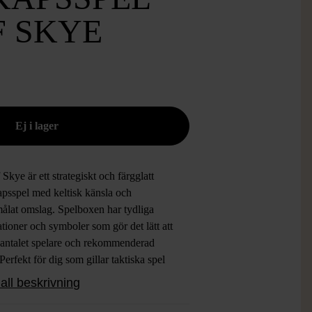
F SKYE
f Skye är ett strategiskt och färgglatt
apsspel med keltisk känsla och
ålat omslag. Spelboxen har tydliga
rationer och symboler som gör det lätt att
å antalet spelare och rekommenderad
 Perfekt för dig som gillar taktiska spel
t klassiskt men ändå lekfullt uttryck.
all beskrivning