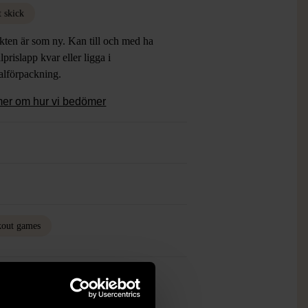
t skick
kten är som ny. Kan till och med ha
lprislapp kvar eller ligga i
alförpackning.
mer om hur vi bedömer
kout games
ch finns enbart som 1 st i lager.