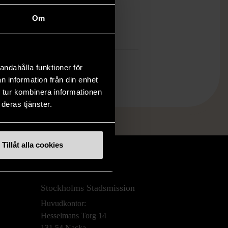
öp över 990 kr.
Om
.
andahålla funktioner för
n information från din enhet
 tur kombinera informationen
deras tjänster.
Tillåt alla cookies
Stockholms Stadsmission
Huvudkontor:
Hesselmans Torg 14
131 54 Nacka