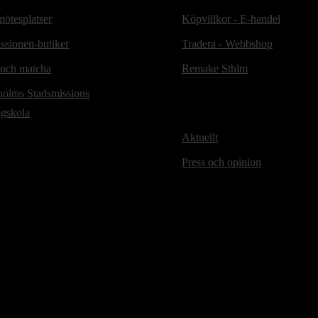
ötesplatser
Köpvillkor - E-handel
ssionen-butiker
Tradera - Webbshop
 och matcha
Remake Sthlm
holms Stadsmissions
ögskola
Aktuellt
Press och opinion