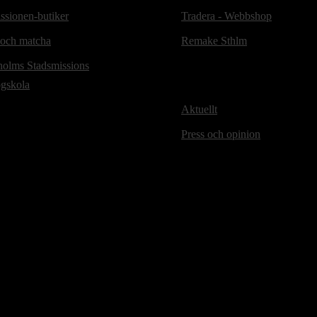
ssionen-butiker
Tradera - Webbshop
 och matcha
Remake Sthlm
holms Stadsmissions
ögskola
Aktuellt
Press och opinion