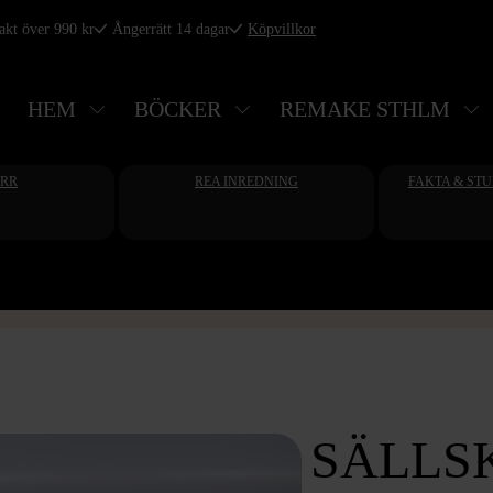
rakt över 990 kr
Ångerrätt 14 dagar
Köpvillkor
HEM
BÖCKER
REMAKE STHLM
ERR
REA INREDNING
FAKTA & ST
SÄLLS