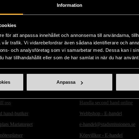
14 dagars ångerrät
Information
cookies
e för att anpassa innehållet och annonserna till användarna, tillh
vår trafik. Vi vidarebefordrar även sådana identifierare och anna
nnons- och analysföretag som vi samarbetar med. Dessa kan i sin
har tillhandahållit eller som de har samlat in när du har använt 
okies
Anpassa
ill oss
Handla second hand online
d hand-butiker
Webbshop - E-handel
lats Mariatorget
e-handel@stadsmissionen.se
ötesplatser
Köpvillkor - E-handel