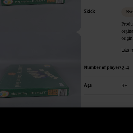
Skick
Nyt
Produ
orgina
origin
Läs 
Number of players
2-4
Age
9+
Produkten är unik o
Fri frakt på alla k