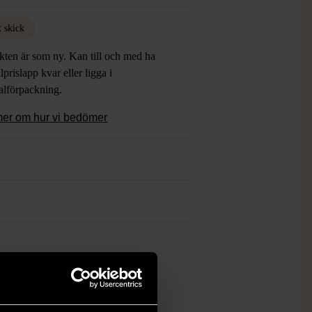
t skick
kten är som ny. Kan till och med ha
lprislapp kvar eller ligga i
alförpackning.
mer om hur vi bedömer
ch finns enbart som 1 st i lager.
öp över 990 kr.