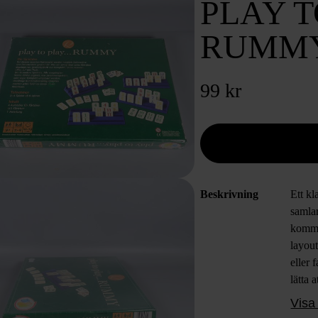
PLAY T
RUMM
99 kr
Beskrivning
Ett kl
samlar
komme
layout
eller 
lätta 
och sä
Visa 