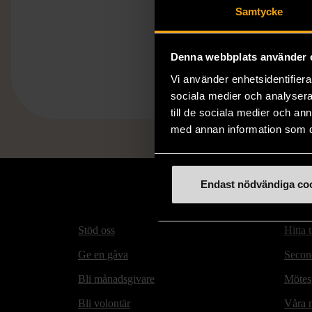
Samtycke
Denna webbplats använder 
Vi använder enhetsidentifierar
sociala medier och analysera 
till de sociala medier och a
med annan information som du 
Endast nödvändiga co
Stöd oss
Hitta t
Ge en gåva
Secon
Bli månadsgivare
Mötesp
Bli volontär
Våra m