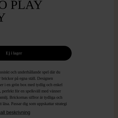
O PLAY
Y
assiskt och underhållande spel där du
 brickor på egna ställ. Designen
r i en grön box med tydlig och enkel
, perfekt för en spelkväll med vänner
familj. Brickornas siffror är tydliga och
att läsa. Passar dig som uppskattar strategi
llskapsspel i modern tappning.
all beskrivning