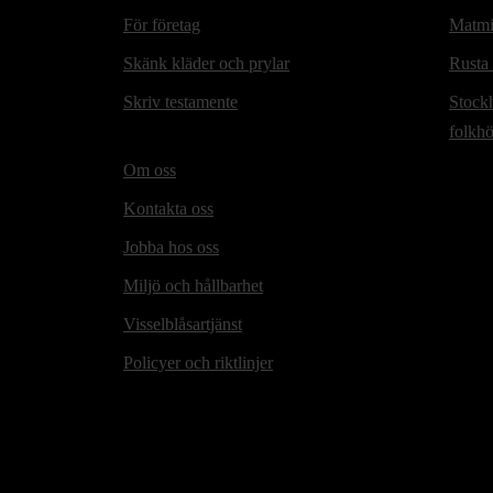
För företag
Matmi
Skänk kläder och prylar
Rusta
Skriv testamente
Stock
folkh
Om oss
Kontakta oss
Jobba hos oss
Miljö och hållbarhet
Visselblåsartjänst
Policyer och riktlinjer