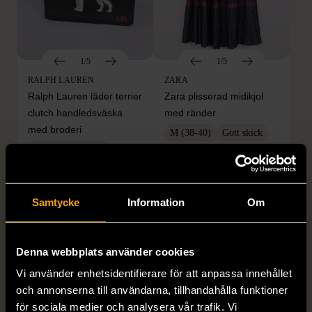
1/5
1/5
RALPH LAUREN
ZARA
Ralph Lauren läder terrier
Zara plisserad midikjol
clutch handledsväska
med ränder
med broderi
M (38-40)
Gott skick
Mycket gott skick
149 kr
399 kr
Samtycke
Information
Om
Denna webbplats använder cookies
Vi använder enhetsidentifierare för att anpassa innehållet
och annonserna till användarna, tillhandahålla funktioner
för sociala medier och analysera vår trafik. Vi