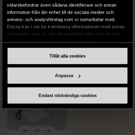
vidarebefordrar även sådana identifierare och annan
1/5
1/5
information från din enhet till de sociala medier och
annons- och analysföretag som vi samarbetar med.
ZARA
ZARA
Zara tweed rutig kavaj
Zara blå ribbstickad
Dessa kan i sin tur kombinera informationen med annan
med pärlknappar
klänning med cutout
information som du har tillhandahållit eller som de har
samlat in när du har använt deras tjänster.
XS (32-34)
S (34-36)
Mycket gott skick
Mycket gott skick
Tillåt alla cookies
259 kr
249 kr
Anpassa
Endast nödvändiga cookies
1/5