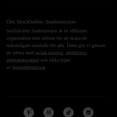
Om Stockholms Stadsmission
Stockholms Stadsmission är en idéburen
organisation som arbetar för att skapa ett
mänskligare samhälle för alla. Detta gör vi genom
att arbeta med
social omsorg
,
utbildning
,
arbetsintegration
och olika typer
av
boendelösningar
.
Följ
Följ
Följ
Följ
oss
oss
oss
oss