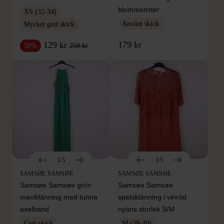
blommönster
XS (32-34)
Använt skick
Mycket gott skick
179 kr
129 kr
259 kr
50%
1/5
1/5
SAMSØE SAMSØE
SAMSØE SAMSØE
Samsøe Samsøe grön
Samsøe Samsøe
maxiklänning med tunna
spetsklänning i vinröd
axelband
nyans storlek S/M
Gott skick
M (38-40)