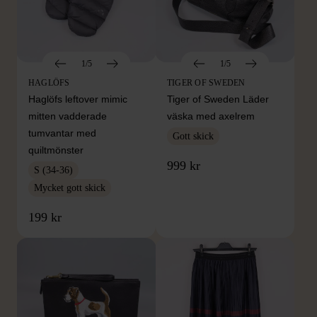
1/5
1/5
HAGLÖFS
TIGER OF SWEDEN
Haglöfs leftover mimic
Tiger of Sweden Läder
mitten vadderade
väska med axelrem
tumvantar med
Gott skick
quiltmönster
999 kr
S (34-36)
Mycket gott skick
199 kr