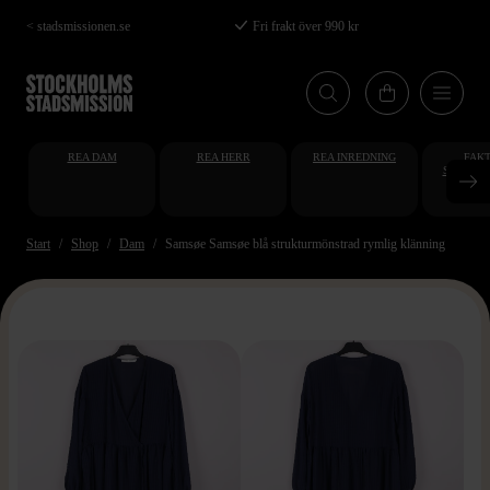
Hoppa
< stadsmissionen.se
Fri frakt över 990 kr
till
huvudinnehåll
REA DAM
REA HERR
REA INREDNING
FAKT
STUDENT
AT
Start
Shop
Dam
Samsøe Samsøe blå strukturmönstrad rymlig klänning