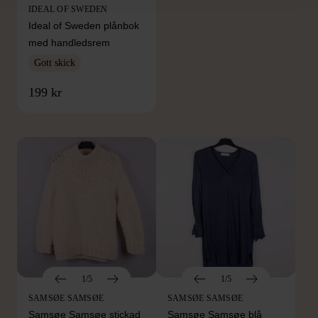
IDEAL OF SWEDEN
Ideal of Sweden plånbok
med handledsrem
Gott skick
FRÅN SAMMA VARUMÄRKE
199 kr
Hitta produkter från samma varumärke
1/5
1/5
SAMSØE SAMSØE
SAMSØE SAMSØE
Samsøe Samsøe stickad
Samsøe Samsøe blå