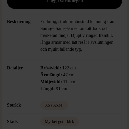
Beskrivning
En luftig, strukturmönstrad klänning från
Samsøe Samsøe med omlott-look och
markerad midja. Djupt v-ringad framtill,
långa ärmar med lätt resår i avslutningen
och mjukt fallande tyg.
Detaljer
Bröstvidd:
122 cm
Ärmlängd:
47 cm
Midjevidd:
112 cm
Längd:
91 cm
Storlek
XS (32-34)
Skick
Mycket gott skick