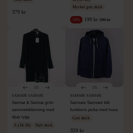
Mycket gott skick
379 kr
199 kr
399 kr
50%
1/5
1/5
SAMSØE SAMSØE
SAMSØE SAMSØE
Samsø & Samsø grön
Samsøe Samsøe blå
sammetsklänning med
funktions jacka med huva
djup rygg
Gott skick
S (34-36)
Nytt skick
359 kr