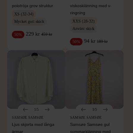
polotröja grov struktur
viskosklänning med v-
ringning
XS (32-34)
XXS (28-32)
Mycket gott skick
Använt skick
229 kr
459 kr
50%
94 kr
189 kr
50%
1/5
1/5
SAMSØE SAMSØE
SAMSØE SAMSØE
Ljus skjorta med långa
Samsøe Samsøe gul
ärmar
sommarklänning med