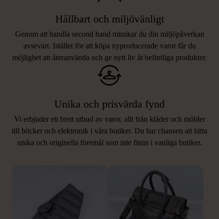
Hållbart och miljövänligt
Genom att handla second hand minskar du din miljöpåverkan
avsevärt. Istället för att köpa nyproducerade varor får du
möjlighet att återanvända och ge nytt liv åt befintliga produkter.
Unika och prisvärda fynd
Vi erbjuder ett brett utbud av varor, allt från kläder och möbler
LIKNANDE PRODUKTER
till böcker och elektronik i våra butiker. Du har chansen att hitta
unika och originella föremål som inte finns i vanliga butiker.
Hitta produkter som påminner om denna