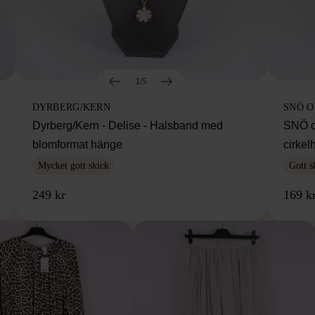
1/5
DYRBERG/KERN
SNÖ 
Dyrberg/Kern - Delise - Halsband med
SNÖ o
blomformat hänge
cirke
Mycket gott skick
Gott s
249 kr
169 k