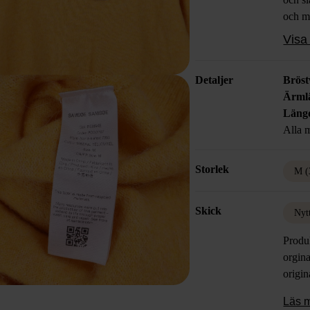
och me
som v
Visa 
stylish
Detaljer
Bröst
Ärml
Läng
Alla m
Storlek
M (
Skick
Nyt
Produ
orgina
origin
Läs 