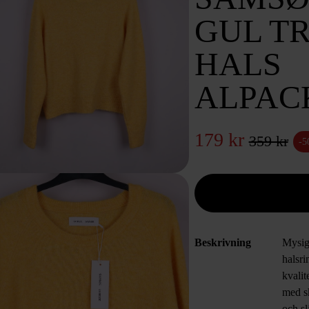
GUL T
HALS
ALPAC
179 kr
359 kr
-
Beskrivning
Mysig 
halsr
kvalit
med s
och sl