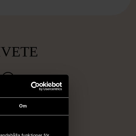
MVETE
ch prisvärda
fynd
Om
 ett brett utbud av
rån kläder och möbler
och elektronik i våra
andahålla funktioner för