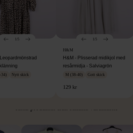
1/5
1/5
H&M
Leopardmönstrad
H&M - Plisserad midikjol med
klänning
resårmidja - Salviagrön
-34)
Nytt skick
M (38-40)
Gott skick
129 kr
ÅN SAMMA VARUMÄ
Hitta produkter från samma varumärke