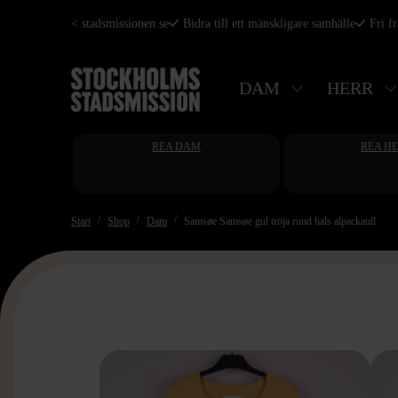
Hoppa
< stadsmissionen.se
Bidra till ett mänskligare samhälle
Fri f
till
huvudinnehåll
DAM
HERR
REA DAM
REA H
Start
Shop
Dam
Samsøe Samsøe gul tröja rund hals alpackaull