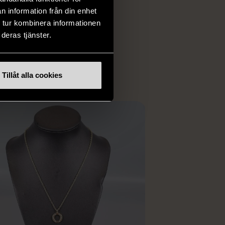
har chansen att hitta
n information från din enhet
iginella föremål som
 tur kombinera informationen
 i vanliga butiker.
deras tjänster.
ER
Tillåt alla cookies