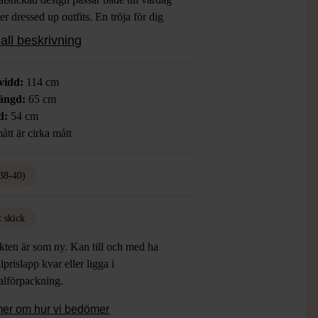
r dressed up outfits. En tröja för dig
ill känna dig både avslappnad och
all beskrivning
.
vidd:
114 cm
ängd:
65 cm
d:
54 cm
ått är cirka mått
38-40)
t skick
kten är som ny. Kan till och med ha
lprislapp kvar eller ligga i
alförpackning.
mer om hur vi bedömer