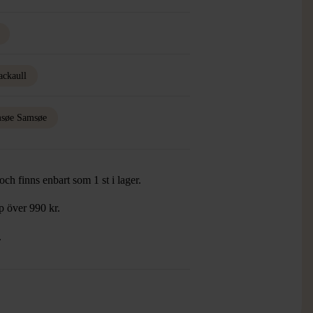
ackaull
søe Samsøe
ch finns enbart som 1 st i lager.
öp över 990 kr.
.