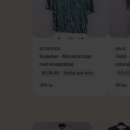
1/5
RODEBJER
H&M
Rodebjer - Mönstrad topp
H&M - 
med knappdetalj
volang
M (38-40)
Mycket gott skick
XS (32
399 kr
99 kr
FR