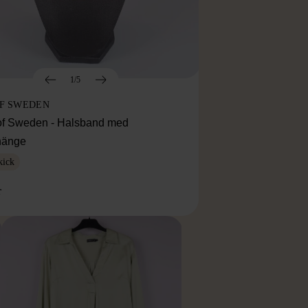
1/5
OF SWEDEN
f Sweden - Halsband med
lhänge
kick
r