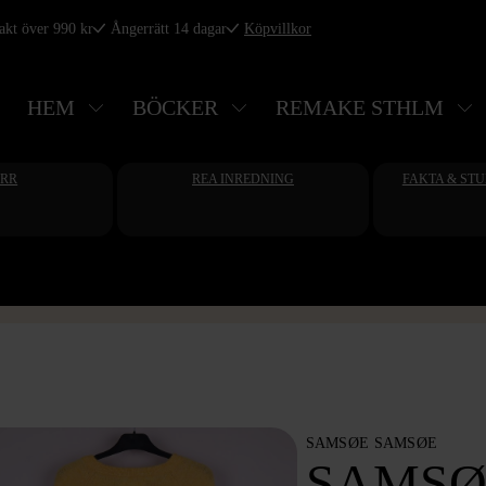
rakt över 990 kr
Ångerrätt 14 dagar
Köpvillkor
HEM
BÖCKER
REMAKE STHLM
ERR
REA INREDNING
FAKTA & ST
SAMSØE SAMSØE
SAMSØ