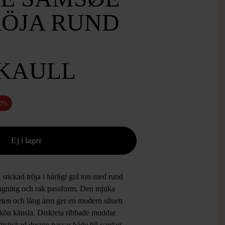
RÖJA RUND
KAULL
50%
stickad tröja i härligt gul ton med rund
ingning och rak passform. Den mjuka
eten och lång ärm ger en modern siluett
kön känsla. Diskreta ribbade muddar
ätstickad design passar både till vardag