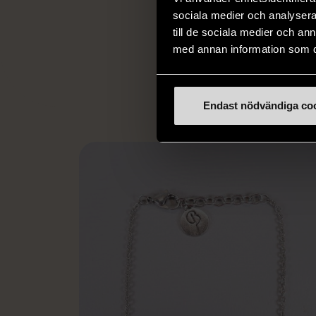
livssituationer och 
sociala medier och analysera 
arbetstränar perso
till de sociala medier och a
utanför arbetsmark
med annan information som du 
L
eller annat 
Endast nödvändiga co