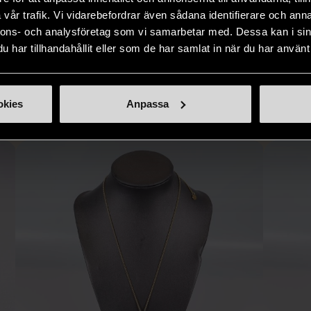
i våra butiker
nyproducerade varor får du
butiker. Du 
vår trafik. Vi vidarebefordrar även sådana identifierare och anna
ner som står
möjlighet att återanvända och ge
unika och or
nnons- och analysföretag som vi samarbetar med. Dessa kan i sin
naden på ett
nytt liv åt befintliga produkter.
inte finns
har tillhandahållit eller som de har samlat in när du har använt 
IKNANDE PRODUKT
sätt.
Hitta produkter som påminner om denna
okies
Anpassa