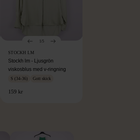
1/5
STOCKH LM
Stockh lm - Ljusgrön
viskosblus med v-ringning
S (34-36)
Gott skick
159 kr
RKE