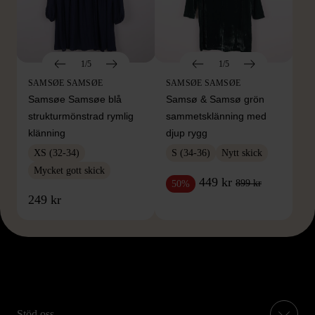
1/5
1/5
SAMSØE SAMSØE
SAMSØE SAMSØE
Samsøe Samsøe blå
Samsø & Samsø grön
strukturmönstrad rymlig
sammetsklänning med
klänning
djup rygg
XS (32-34)
S (34-36)
Nytt skick
Mycket gott skick
449 kr
899 kr
50%
249 kr
Stöd oss