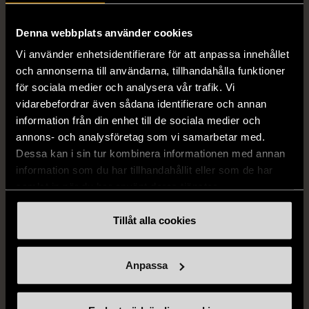
129 kr
Denna webbplats använder cookies
Vi använder enhetsidentifierare för att anpassa innehållet
och annonserna till användarna, tillhandahålla funktioner
för sociala medier och analysera vår trafik. Vi
vidarebefordrar även sådana identifierare och annan
information från din enhet till de sociala medier och
annons- och analysföretag som vi samarbetar med.
Dessa kan i sin tur kombinera informationen med annan
1/5
information som du har tillhandahållit eller som de har
STOCKH LM
samlat in när du har använt deras tjänster.
Stockh lm - Ljusgrön
viskosblus med v-ringning
Tillåt alla cookies
S (34-36)
Gott skick
FRÅN SAMMA VARUMÄRKE
159 kr
Anpassa
Hitta produkter från samma varumärke