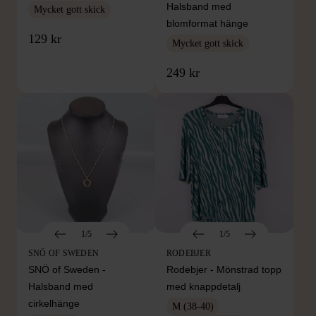
Halsband med
Mycket gott skick
blomformat hänge
129 kr
Mycket gott skick
249 kr
1/5
1/5
SNÖ OF SWEDEN
RODEBJER
SNÖ of Sweden -
Rodebjer - Mönstrad topp
Halsband med
med knappdetalj
cirkelhänge
M (38-40)