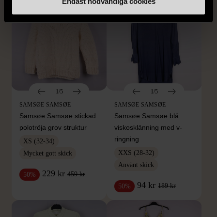
Endast nödvändiga cookies
1/5
1/5
SAMSØE SAMSØE
SAMSØE SAMSØE
Samsøe Samsøe stickad
Samsøe Samsøe blå
polotröja grov struktur
viskosklänning med v-
ringning
XS (32-34)
XXS (28-32)
Mycket gott skick
Använt skick
229 kr
459 kr
50%
94 kr
189 kr
50%