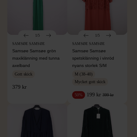
1/5
1/5
SAMSØE SAMSØE
SAMSØE SAMSØE
Samsøe Samsøe grön
Samsøe Samsøe
maxiklänning med tunna
spetsklänning i vinröd
axelband
nyans storlek S/M
Gott skick
M (38-40)
Mycket gott skick
379 kr
199 kr
399 kr
50%