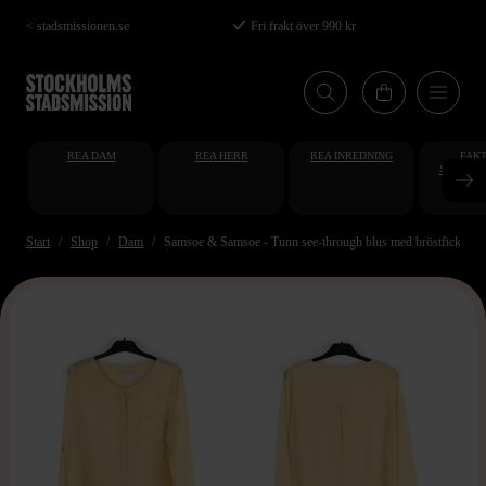
Hoppa
< stadsmissionen.se
Fri frakt över 990 kr
till
huvudinnehåll
REA DAM
REA HERR
REA INREDNING
FAKT
STUDENT
AT
Start
Shop
Dam
Samsoe & Samsoe - Tunn see-through blus med bröstficka - st