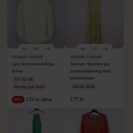
1/5
1/5
SAMSØE SAMSØE
SAMSØE SAMSØE
Ljus skjorta med långa
Samsøe Samsøe gul
ärmar
sommarklänning med
blommönster
XS (32-34)
Använt skick
Mycket gott skick
179 kr
129 kr
259 kr
50%