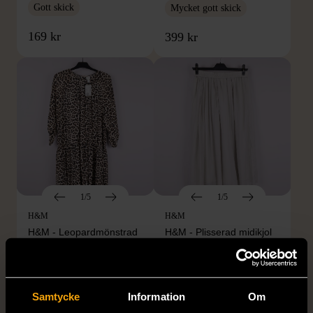
Gott skick
Mycket gott skick
169 kr
399 kr
1/5
1/5
H&M
H&M
H&M - Leopardmönstrad
H&M - Plisserad midikjol
volangklänning
med resårmidja -
Salviagrön
XS (32-34)
Nytt skick
M (38-40)
Gott skick
Samtycke
Information
Om
99 kr