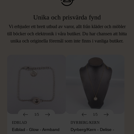
Unika och prisvärda fynd
Vi erbjuder ett brett utbud av varor, allt från kläder och möbler
LIKNANDE PRODUKTER
till böcker och elektronik i våra butiker. Du har chansen att hitta
unika och originella föremål som inte finns i vanliga butiker.
Hitta produkter som påminner om denna
1/5
1/5
EDBLAD
DYRBERG/KERN
Edblad - Glow - Armband
Dyrberg/Kern - Delise -