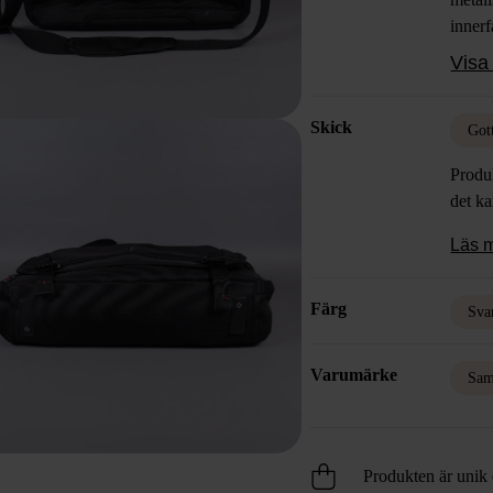
innerf
dokum
Visa 
moder
Skick
Got
Produk
det k
Läs 
Färg
Sva
Varumärke
Sam
Produkten är unik o