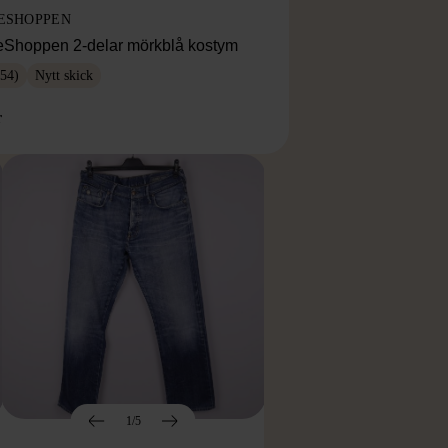
ESHOPPEN
eShoppen 2-delar mörkblå kostym
54)
Nytt skick
r
1/5