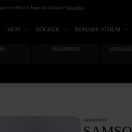
rakt över 990 kr
Ångerrätt 14 dagar
Köpvillkor
HEM
BÖCKER
REMAKE STHLM
ERR
REA INREDNING
FAKTA & ST
SAMSONITE
SAMSO