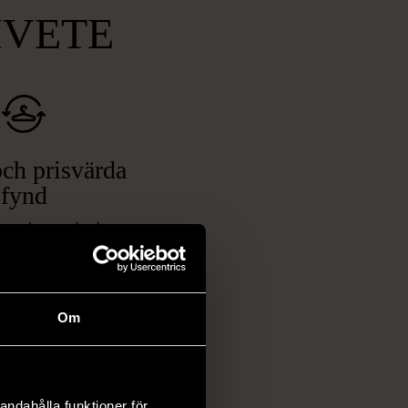
MVETE
ch prisvärda
fynd
 ett brett utbud av
rån kläder och möbler
och elektronik i våra
har chansen att hitta
Om
iginella föremål som
 i vanliga butiker.
ER
andahålla funktioner för