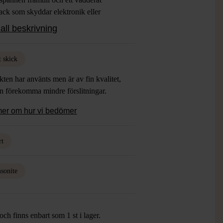
ack som skyddar elektronik eller
ent. Perfekt för en vardaglig och
all beskrivning
n look.
t skick
ten har använts men är av fin kvalitet,
an förekomma mindre förslitningar.
mer om hur vi bedömer
rt
sonite
ch finns enbart som 1 st i lager.