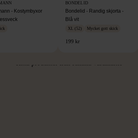
MANN
BONDELID
ann - Kostymbyxor
Bondelid - Randig skjorta -
essveck
Blå vit
ick
XL (52)
Mycket gott skick
199 kr
ÅN SAMMA VARUMÄ
Hitta produkter från samma varumärke