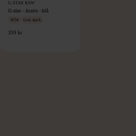
G-STAR RAW
G-star - Jeans - blå
W34
Gott skick
359 kr
RKE