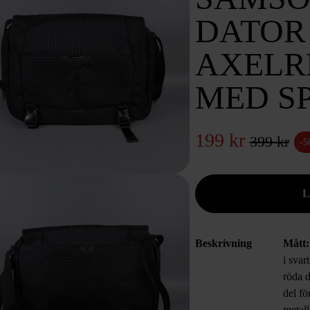
DATOR
AXELR
MED S
199 kr
399 kr
-
Beskrivning
Mått:
i svar
röda 
del fö
metall