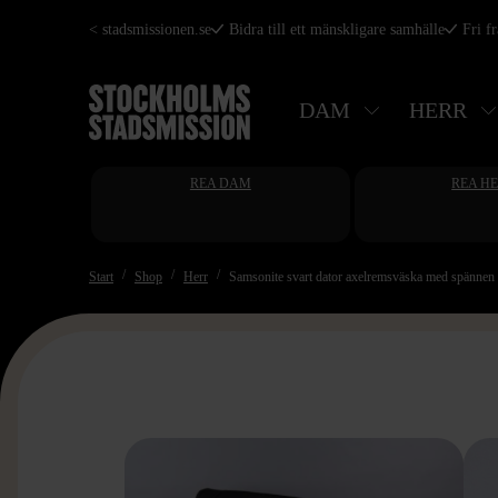
Hoppa
< stadsmissionen.se
Bidra till ett mänskligare samhälle
Fri f
till
huvudinnehåll
DAM
HERR
REA DAM
REA H
Start
Shop
Herr
Samsonite svart dator axelremsväska med spännen