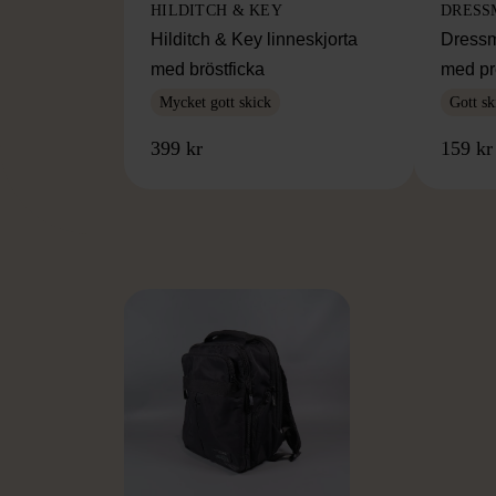
HILDITCH & KEY
DRESS
Hilditch & Key linneskjorta
Dressm
med bröstficka
med pr
Mycket gott skick
Gott sk
399 kr
159 kr
FR