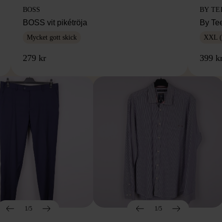
BOSS
BY TE
BOSS vit pikétröja
By Te
Mycket gott skick
XXL (
279 kr
399 k
1/5
1/5