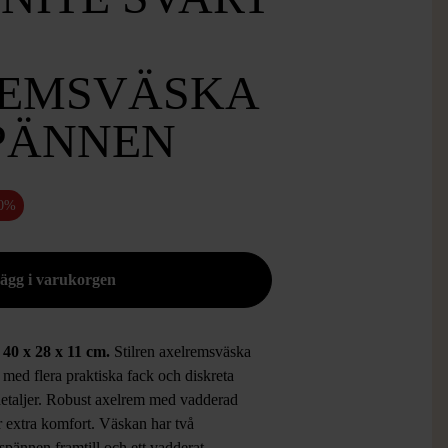
EMSVÄSKA
PÄNNEN
50%
 40 x 28 x 11 cm.
Stilren axelremsväska
t med flera praktiska fack och diskreta
detaljer. Robust axelrem med vadderad
r extra komfort. Väskan har två
spännen framtill och ett vadderat