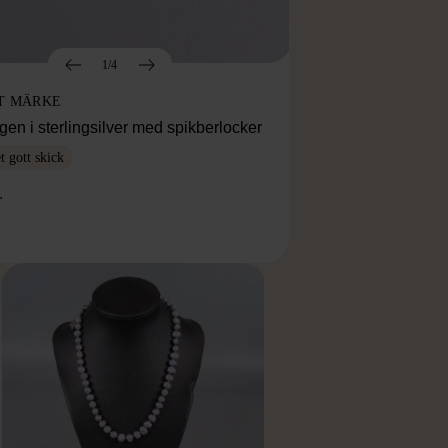
1/4
T MÄRKE
en i sterlingsilver med spikberlocker
 gott skick
r