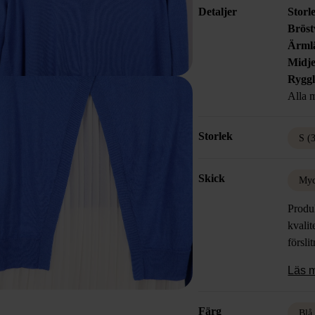
Detaljer
Storl
Bröst
Ärml
Midje
Rygg
Alla m
Storlek
S (
Skick
Myc
Produk
kvalit
försli
Läs 
Färg
Blå