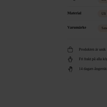
Material
Ull
Varumärke
San
Produkten är unik o
Fri frakt på alla k
14 dagars ångerrät