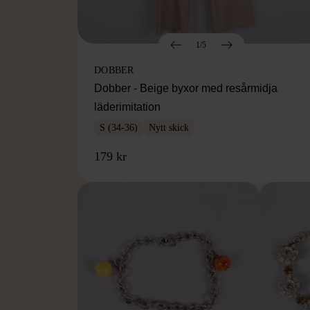
1/5
DOBBER
Dobber - Beige byxor med resårmidja
läderimitation
S (34-36)
Nytt skick
179 kr