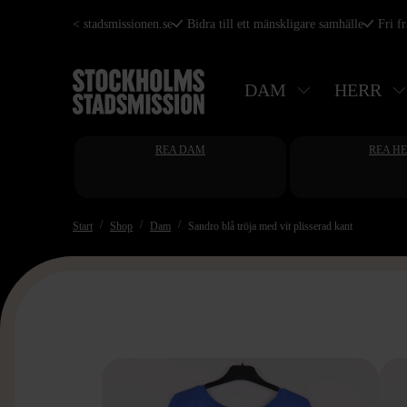
Hoppa
< stadsmissionen.se
Bidra till ett mänskligare samhälle
Fri f
till
huvudinnehåll
DAM
HERR
REA DAM
REA H
Start
Shop
Dam
Sandro blå tröja med vit plisserad kant