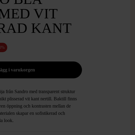
MED VIT
ERAD KANT
50%
öja från Sandro med transparent struktur
ikt plisserad vit kant nertill. Baktill finns
lren öppning och kontrasten mellan de
terialen skapar en sofistikerad och
da look.