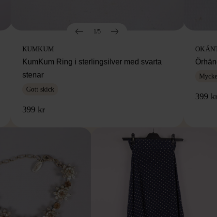
1/5
KUMKUM
OKÄN
KumKum Ring i sterlingsilver med svarta
Örhäng
stenar
Mycket
Gott skick
399 k
399 kr