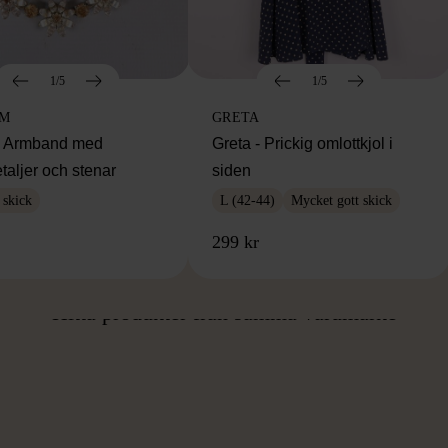
1/5
1/5
IM
GRETA
m Armband med
Greta - Prickig omlottkjol i
taljer och stenar
siden
 skick
L (42-44)
Mycket gott skick
299 kr
ÅN SAMMA VARUMÄ
Hitta produkter från samma varumärke