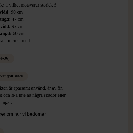
ek:
1 vilket motsvarar storlek S
vidd:
90 cm
ängd:
47 cm
vidd:
92 cm
längd:
69 cm
ått är cirka mått
34-36)
ket gott skick
ten är sparsamt använd, är av fin
et och ska inte ha några skador eller
tningar.
mer om hur vi bedömer