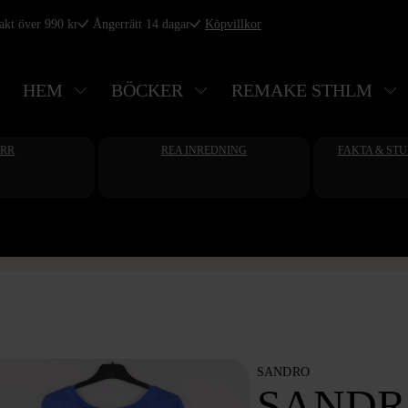
rakt över 990 kr
Ångerrätt 14 dagar
Köpvillkor
HEM
BÖCKER
REMAKE STHLM
ERR
REA INREDNING
FAKTA & ST
SANDRO
SANDR