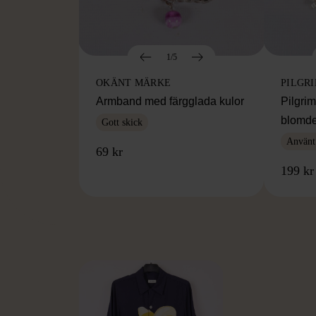
1/5
OKÄNT MÄRKE
PILGR
Armband med färgglada kulor
Pilgri
blomde
Gott skick
Använt
69 kr
199 kr
FR