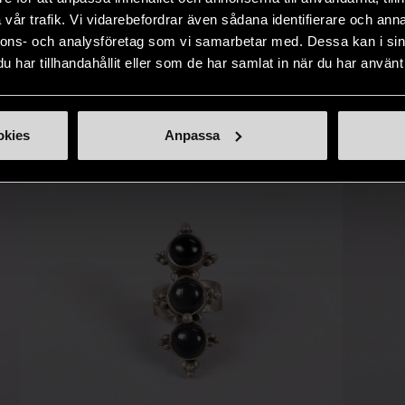
naden på ett
nytt liv åt befintliga produkter.
inte finns
vår trafik. Vi vidarebefordrar även sådana identifierare och anna
IKNANDE PRODUKT
sätt.
nnons- och analysföretag som vi samarbetar med. Dessa kan i sin
har tillhandahållit eller som de har samlat in när du har använt 
Hitta produkter som påminner om denna
okies
Anpassa