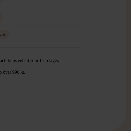
dro
ch finns enbart som 1 st i lager.
öp över 990 kr.
.