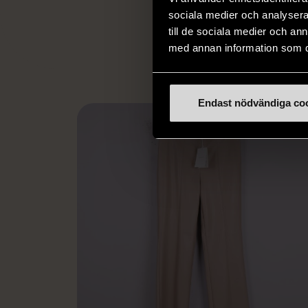
utanför arbetsmark
sociala medier och analysera 
L
eller annat 
till de sociala medier och a
med annan information som du 
Endast nödvändiga co