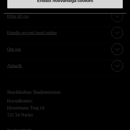
Endast nödvändiga cookies
Hitta till oss
Handla second hand online
Om oss
Aktuellt
Stockholms Stadsmission
Huvudkontor:
Hesselmans Torg 14
131 54 Nacka