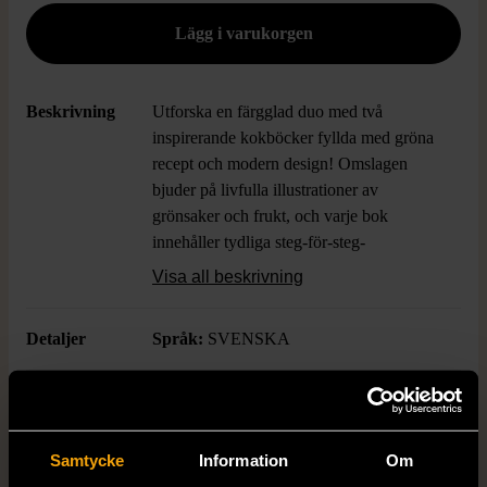
Beskrivning
Utforska en färgglad duo med två
inspirerande kokböcker fyllda med gröna
recept och modern design! Omslagen
bjuder på livfulla illustrationer av
grönsaker och frukt, och varje bok
innehåller tydliga steg-för-steg-
instruktioner, smart layout och aptitretande
Visa all beskrivning
bilder. Perfekt för dig som vill laga
växtbaserat eller prova nya smaker i köket
Detaljer
Språk:
SVENSKA
med en touch av contemporary svensk stil.
Boktitel
Vår kokbok vegan, Vår kokbok vego
Samtycke
Information
Om
Författare
Sara Begner m fl