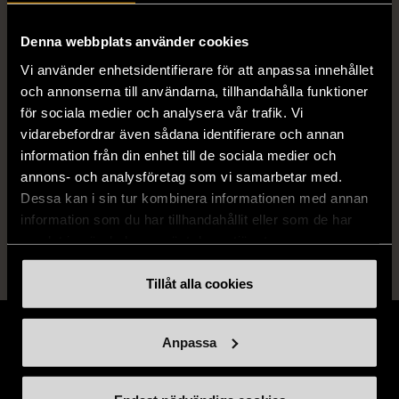
ISBN
Se bild
Denna webbplats använder cookies
Vi använder enhetsidentifierare för att anpassa innehållet
Skick
Mycket gott skick
och annonserna till användarna, tillhandahålla funktioner
för sociala medier och analysera vår trafik. Vi
Produkten är sparsamt använd, är av fin
vidarebefordrar även sådana identifierare och annan
kvalitet och ska inte ha några skador eller
information från din enhet till de sociala medier och
förslitningar.
annons- och analysföretag som vi samarbetar med.
Läs mer om hur vi bedömer
Dessa kan i sin tur kombinera informationen med annan
information som du har tillhandahållit eller som de har
samlat in när du har använt deras tjänster.
Tillåt alla cookies
Anpassa
Stöd oss