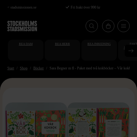
Hoppa
< stadsmissionen.se
Fri frakt över 990 kr
till
huvudinnehåll
REA DAM
REA HERR
REA INREDNING
FAKT
STUDENT
AT
Start
Shop
Böcker
Sara Begner m fl - Paket med två kokböcker – Vår kokbok
>