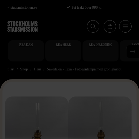
Hoppa
< stadsmissionen.se
Fri frakt över 990 kr
till
huvudinnehåll
REA DAM
REA HERR
REA INREDNING
FAKT
STUDENT
AT
Start
Shop
Hem
Sävedalen - Texa - Fotogenlampa med grön glasfot