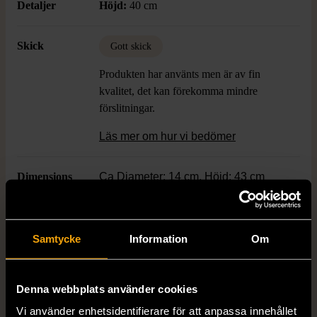
Detaljer
Höjd:
40 cm
Skick
Gott skick
Produkten har använts men är av fin
kvalitet, det kan förekomma mindre
förslitningar.
Läs mer om hur vi bedömer
Dimensions
Ca Diameter: 14 cm, Höjd: 43 cm
Färg
Grön
Samtycke
Information
Om
Produkten är unik och finns enbart som 1 st i lager.
Denna webbplats använder cookies
Fri frakt på alla köp över 990 kr.
Vi använder enhetsidentifierare för att anpassa innehållet