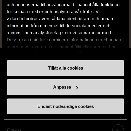
och annonserna till användarna, tillhandahålla funktioner
14 dagars ångerrät.
för sociala medier och analysera vår trafik. Vi
vidarebefordrar även sådana identifierare och annan
information från din enhet till de sociala medier och
annons- och analysföretag som vi samarbetar med.
Dessa kan i sin tur kombinera informationen med annan
information som du har tillhandahållit eller som de har
samlat in när du har använt deras tjänster.
Tillåt alla cookies
Stöd oss
Anpassa
Hitta till oss
Endast nödvändiga cookies
Handla second hand online
Om oss