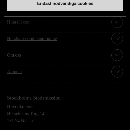
Endast nödvändiga cookies
Stöd oss
Hitta till oss
Handla second hand online
Om oss
Aktuellt
Stockholms Stadsmission
Huvudkontor:
Hesselmans Torg 14
131 54 Nacka