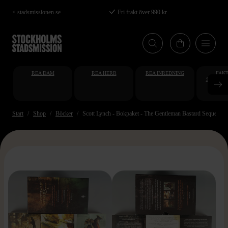
Hoppa
< stadsmissionen.se
Fri frakt över 990 kr
till
huvudinnehåll
REA DAM
REA HERR
REA INREDNING
FAKT
STUDENT
AT
Start
Shop
Böcker
Scott Lynch - Bokpaket - The Gentleman Bastard Sequence
>