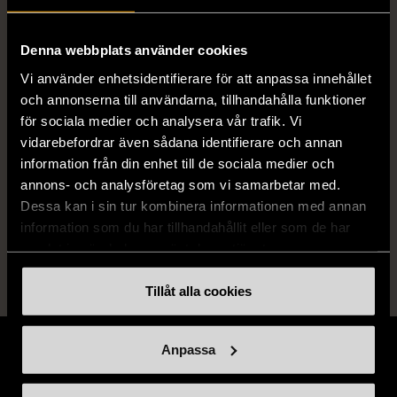
ISBN
Se bilder
Denna webbplats använder cookies
Vi använder enhetsidentifierare för att anpassa innehållet
Skick
och annonserna till användarna, tillhandahålla funktioner
Gott skick
för sociala medier och analysera vår trafik. Vi
Produkten har använts men är av fin
vidarebefordrar även sådana identifierare och annan
kvalitet, det kan förekomma mindre
information från din enhet till de sociala medier och
förslitningar.
annons- och analysföretag som vi samarbetar med.
Dessa kan i sin tur kombinera informationen med annan
Läs mer om hur vi bedömer
information som du har tillhandahållit eller som de har
samlat in när du har använt deras tjänster.
Tillåt alla cookies
Anpassa