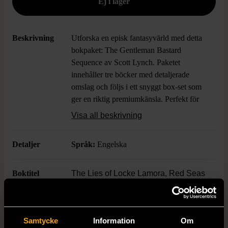
Beskrivning
Utforska en episk fantasyvärld med detta
bokpaket: The Gentleman Bastard
Sequence av Scott Lynch. Paketet
innehåller tre böcker med detaljerade
omslag och följs i ett snyggt box-set som
ger en riktig premiumkänsla. Perfekt för
dig som älskar fantasy och vill ha en
Visa all beskrivning
imponerande serie i bokhyllan.
Detaljer
Språk:
Engelska
Boktitel
The Lies of Locke Lamora, Red Seas
Under Red Skies, The Republic of
Thieves
Samtycke
Information
Om
Författare
Scott Lynch