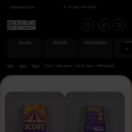
Hoppa
< stadsmissionen.se
Fri frakt över 990 kr
till
huvudinnehåll
REA DAM
REA HERR
REA INREDNING
FAKT
STUDENT
AT
Start
Shop
Hem
Scout - Oink games - For the show - Sällskapspel