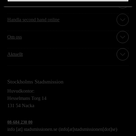
Hitta till oss
Handla second hand online
Om oss
Aktuellt
Stockholms Stadsmission
Huvudkontor:
Hesselmans Torg 14
131 54 Nacka
08-684 230 00
info
[at]
stadsmissionen.se
(info[at]stadsmissionen[dot]se)