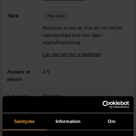
vilket ger spelet en lekfull och
inkluderande känsla.
Skick
Nytt skick
Produkten är som ny. Kan till och med ha
orginalprislapp kvar eller ligga i
originalförpackning.
Läs mer om hur vi bedömer
Number of
2-5
players
Language
Engelska
Age
9+
Samtycke
Information
Om
Varumärke
Oink Games