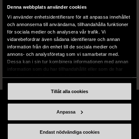
Denna webbplats använder cookies
Vi använder enhetsidentifierare för att anpassa innehållet
Produkten är unik och finns enbart som 1 st i lager.
och annonserna till användarna, tillhandahålla funktioner
för sociala medier och analysera vår trafik. Vi
Fri frakt på alla köp över 990 kr.
vidarebefordrar även sådana identifierare och annan
information från din enhet till de sociala medier och
14 dagars ångerrät.
annons- och analysföretag som vi samarbetar med.
Dessa kan i sin tur kombinera informationen med annan
information som du har tillhandahållit eller som de har
samlat in när du har använt deras tjänster.
Tillåt alla cookies
Anpassa
Stöd oss
Endast nödvändiga cookies