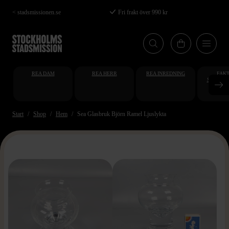
Hoppa
< stadsmissionen.se
Fri frakt över 990 kr
till
huvudinnehåll
REA DAM
REA HERR
REA INREDNING
FAKT
STUDENT
AT
Start
Shop
Hem
Sea Glasbruk Björn Ramel Ljuslykta