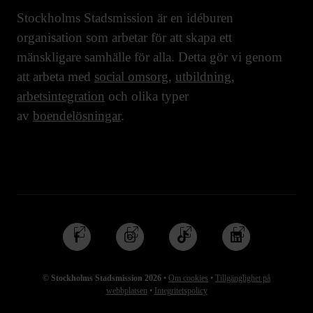
Stockholms Stadsmission är en idéburen
organisation som arbetar för att skapa ett
mänskligare samhälle för alla. Detta gör vi genom
att arbeta med
social omsorg
,
utbildning
,
arbetsintegration
och olika typer
av
boendelösningar
.
Följ
Följ
Följ
Följ
oss
oss
oss
oss
på
på
på
på
© Stockholms Stadsmission 2026
•
Om cookies
•
Tillgänglighet på
Facebook
Instagram
TikTok
Linkedin
webbplatsen
•
Integritetspolicy