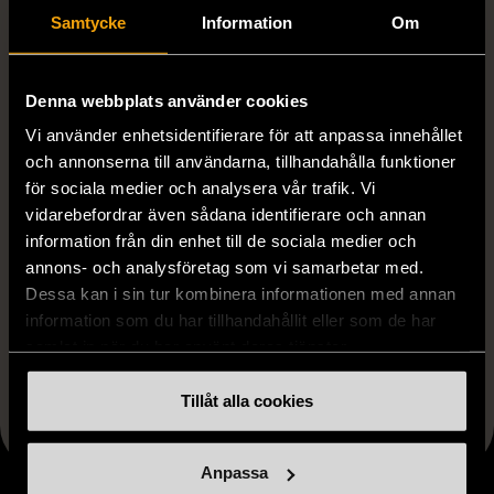
Samtycke
Information
Om
Produkten är unik och finns enbart som 1 st i lager.
Denna webbplats använder cookies
Fri frakt på alla köp över 990 kr.
Vi använder enhetsidentifierare för att anpassa innehållet
och annonserna till användarna, tillhandahålla funktioner
14 dagars ångerrät.
för sociala medier och analysera vår trafik. Vi
vidarebefordrar även sådana identifierare och annan
information från din enhet till de sociala medier och
annons- och analysföretag som vi samarbetar med.
Dessa kan i sin tur kombinera informationen med annan
information som du har tillhandahållit eller som de har
samlat in när du har använt deras tjänster.
FRÅN SAMMA VARUMÄRKE
Hitta produkter från samma varumärke
Tillåt alla cookies
Anpassa