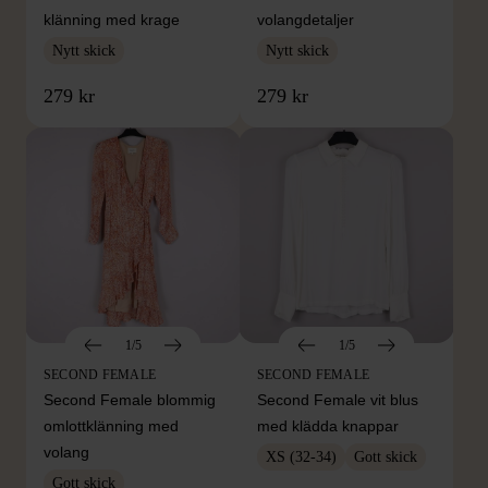
klänning med krage
volangdetaljer
Nytt skick
Nytt skick
279 kr
279 kr
1/5
1/5
SECOND FEMALE
SECOND FEMALE
Second Female blommig
Second Female vit blus
omlottklänning med
med klädda knappar
volang
XS (32-34)
Gott skick
Gott skick