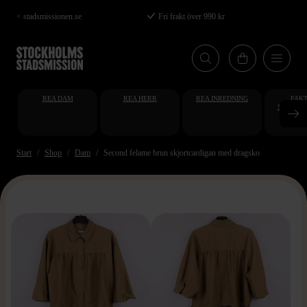
Hoppa
< stadsmissionen.se
Fri frakt över 990 kr
till
huvudinnehåll
REA DAM
REA HERR
REA INREDNING
FAKT
STUDENT
AT
Start
Shop
Dam
Second felame brun skjortcardigan med dragsko