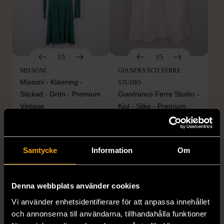
1/5
1/5
MISSONI
GIANFRANCO FERRE
Missoni - Klänning -
STUDIO
Stickad - Grön - Premium
Gianfranco Ferre Studio -
Vintage
Kjol - Silke - Premium
Vintage
S (34-36)
Gott skick
S (34-36)
999 kr
Mycket gott skick
Samtycke
Information
Om
999 kr
Denna webbplats använder cookies
Vi använder enhetsidentifierare för att anpassa innehållet
och annonserna till användarna, tillhandahålla funktioner