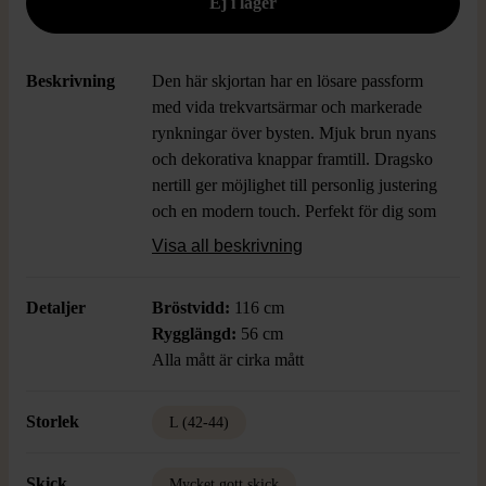
Beskrivning
Den här skjortan har en lösare passform
med vida trekvartsärmar och markerade
rynkningar över bysten. Mjuk brun nyans
och dekorativa knappar framtill. Dragsko
nertill ger möjlighet till personlig justering
och en modern touch. Perfekt för dig som
gillar avslappnade looks och enkel styling.
Visa all beskrivning
Materialblandningen gör plagget bekvämt
och lättburet.
Detaljer
Bröstvidd:
116 cm
Rygglängd:
56 cm
Alla mått är cirka mått
Storlek
L (42-44)
Skick
Mycket gott skick