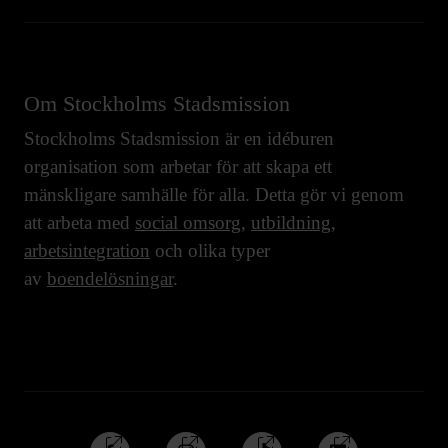
Om Stockholms Stadsmission
Stockholms Stadsmission är en idéburen
organisation som arbetar för att skapa ett
mänskligare samhälle för alla. Detta gör vi genom
att arbeta med
social omsorg
,
utbildning
,
arbetsintegration
och olika typer
av
boendelösningar
.
Följ
Följ
Följ
Följ