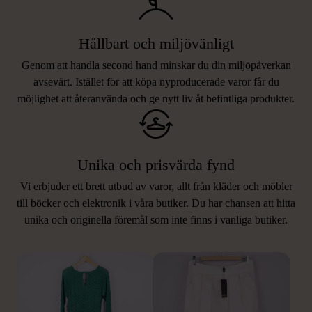
Hållbart och miljövänligt
Genom att handla second hand minskar du din miljöpåverkan
avsevärt. Istället för att köpa nyproducerade varor får du
möjlighet att återanvända och ge nytt liv åt befintliga produkter.
Unika och prisvärda fynd
Vi erbjuder ett brett utbud av varor, allt från kläder och möbler
LIKNANDE PRODUKTER
till böcker och elektronik i våra butiker. Du har chansen att hitta
unika och originella föremål som inte finns i vanliga butiker.
Hitta produkter som påminner om denna