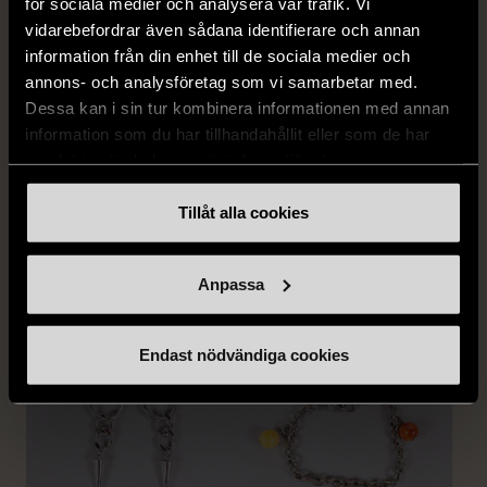
för sociala medier och analysera vår trafik. Vi
vidarebefordrar även sådana identifierare och annan
information från din enhet till de sociala medier och
annons- och analysföretag som vi samarbetar med.
Dessa kan i sin tur kombinera informationen med annan
1/5
1/5
information som du har tillhandahållit eller som de har
DOBBER
KUMKUM
samlat in när du har använt deras tjänster.
Dobber - Beige byxor
KumKum Ring i
med resårmidja
sterlingsilver med svarta
Tillåt alla cookies
läderimitation
stenar
S (34-36)
Nytt skick
Gott skick
Anpassa
179 kr
399 kr
Endast nödvändiga cookies