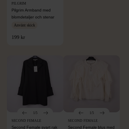
PILGRIM
Pilgrim Armband med
blomdetaljer och stenar
Använt skick
FRÅN SAMMA VARUMÄRKE
199 kr
Hitta produkter från samma varumärke
1/5
1/5
SECOND FEMALE
SECOND FEMALE
Second Female svart rak
Second Female blus med