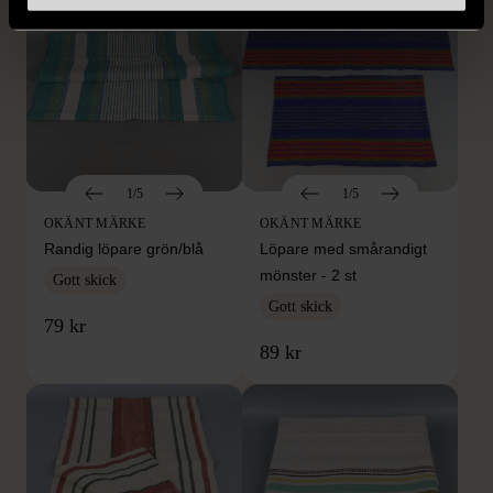
1/5
1/5
OKÄNT MÄRKE
OKÄNT MÄRKE
Randig löpare grön/blå
Löpare med smårandigt
mönster - 2 st
Gott skick
Gott skick
79 kr
89 kr