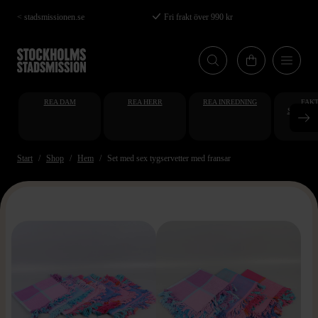
Hoppa
< stadsmissionen.se
Fri frakt över 990 kr
till
huvudinnehåll
REA DAM
REA HERR
REA INREDNING
FAKT
STUDENT
AT
Start
Shop
Hem
Set med sex tygservetter med fransar