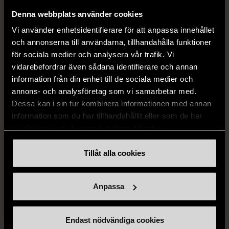
Mycket gott skick
549 kr
Denna webbplats använder cookies
50 kr
249 kr
80%
Vi använder enhetsidentifierare för att anpassa innehållet
och annonserna till användarna, tillhandahålla funktioner
för sociala medier och analysera vår trafik. Vi
vidarebefordrar även sådana identifierare och annan
information från din enhet till de sociala medier och
annons- och analysföretag som vi samarbetar med.
Dessa kan i sin tur kombinera informationen med annan
information som du har tillhandahållit eller som de har
samlat in när du har använt deras tjänster.
1/5
1/5
Tillåt alla cookies
OKÄNT MÄRKE
OKÄNT MÄRKE
Blå minigryta med lock
Duk med färgade ränder
Gott skick
Gott skick
Anpassa
169 kr
99 kr
Endast nödvändiga cookies