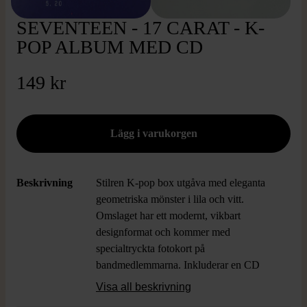
SEVENTEEN - 17 CARAT - K-
POP ALBUM MED CD
149 kr
Beskrivning
Stilren K-pop box utgåva med eleganta
geometriska mönster i lila och vitt.
Omslaget har ett modernt, vikbart
designformat och kommer med
specialtryckta fotokort på
bandmedlemmarna. Inkluderar en CD
samt häfte med låttexter. Perfekt för dig
Visa all beskrivning
som gillar unik och samlarvänlig design