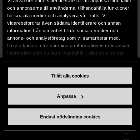
Vi använder enhetsidentifierare för att anpassa innehållet
Fri frakt på alla köp över 990 kr.
och annonserna till användarna, tillhandahålla funktioner
14 dagars ångerrät.
för sociala medier och analysera vår trafik. Vi
vidarebefordrar även sådana identifierare och annan
information från din enhet till de sociala medier och
annons- och analysföretag som vi samarbetar med.
Dessa kan i sin tur kombinera informationen med annan
information som du har tillhandahållit eller som de har
samlat in när du har använt deras tjänster.
Tillåt alla cookies
Stöd oss
Anpassa
Hitta till oss
Endast nödvändiga cookies
Handla second hand online