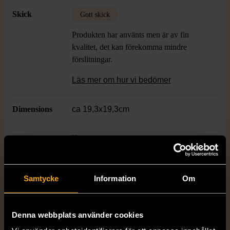
med färgstark K-pop känsla.
Skick
Gott skick
Produkten har använts men är av fin
kvalitet, det kan förekomma mindre
förslitningar.
Läs mer om hur vi bedömer
Dimensions
ca 19,3x19,3cm
Genre
K-pop
Utgivningsår
2023
Samtycke
Information
Om
Produkten är unik och finns enbart som 1 st i lager.
Denna webbplats använder cookies