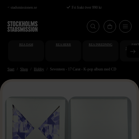
Hoppa
< stadsmissionen.se
Fri frakt över 990 kr
till
huvudinnehåll
REA DAM
REA HERR
REA INREDNING
FAKT
STUDENT
AT
Start
Shop
Hobby
Seventeen - 17 Carat - K-pop album med CD