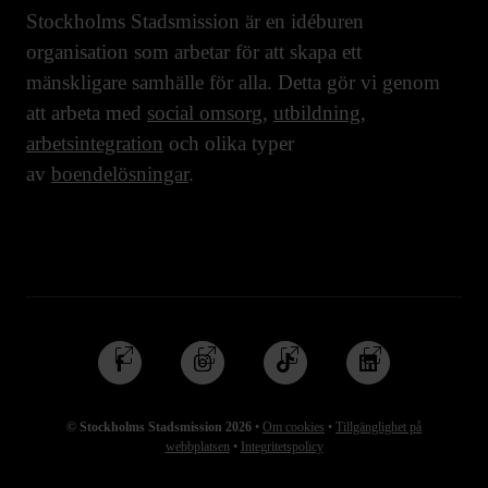
Stockholms Stadsmission är en idéburen
organisation som arbetar för att skapa ett
mänskligare samhälle för alla. Detta gör vi genom
att arbeta med
social omsorg
,
utbildning
,
arbetsintegration
och olika typer
av
boendelösningar
.
Följ
Följ
Följ
Följ
oss
oss
oss
oss
på
på
på
på
© Stockholms Stadsmission 2026
•
Om cookies
•
Tillgänglighet på
Facebook
Instagram
TikTok
Linkedin
webbplatsen
•
Integritetspolicy