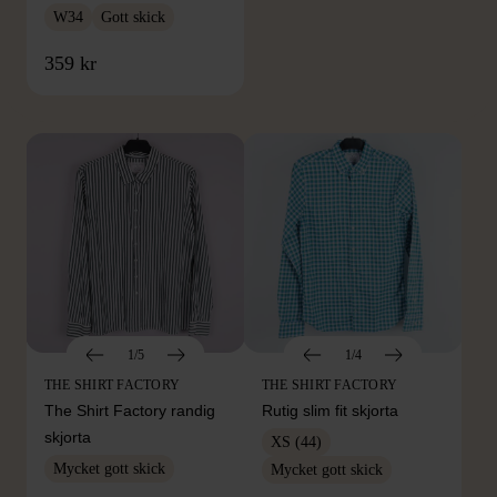
W34
Gott skick
FRÅN SAMMA VARUMÄRKE
359 kr
Hitta produkter från samma varumärke
1/5
1/4
THE SHIRT FACTORY
THE SHIRT FACTORY
The Shirt Factory randig
Rutig slim fit skjorta
skjorta
XS (44)
Mycket gott skick
Mycket gott skick