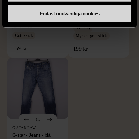
DRESSMANN
BONDELID
Dressmann -
Bondelid - Randig skjorta
Endast nödvändiga cookies
Kostymbyxor med
- Blå vit
pressveck
XL (52)
Gott skick
Mycket gott skick
159 kr
199 kr
1/5
G-STAR RAW
G-star - Jeans - blå