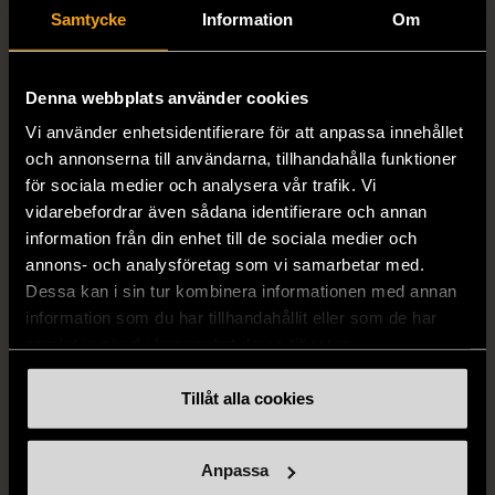
Samtycke
Information
Om
1/5
1/5
Denna webbplats använder cookies
BY TEESHOPPEN
HILDITCH & KEY
By TeeShoppen 2-delar
Hilditch & Key linneskjorta
Vi använder enhetsidentifierare för att anpassa innehållet
mörkblå kostym
med bröstficka
och annonserna till användarna, tillhandahålla funktioner
XXL (54)
Nytt skick
Mycket gott skick
för sociala medier och analysera vår trafik. Vi
vidarebefordrar även sådana identifierare och annan
399 kr
399 kr
information från din enhet till de sociala medier och
annons- och analysföretag som vi samarbetar med.
Dessa kan i sin tur kombinera informationen med annan
information som du har tillhandahållit eller som de har
samlat in när du har använt deras tjänster.
Tillåt alla cookies
Anpassa
1/5
1/5