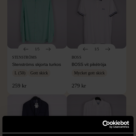
1/5
1/5
STENSTRÖMS
BOSS
Stenströms skjorta turkos
BOSS vit pikétröja
L (50)
Gott skick
Mycket gott skick
259 kr
279 kr