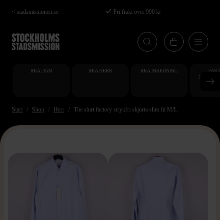
Hoppa
< stadsmissionen.se
Fri frakt över 990 kr
till
huvudinnehåll
REA DAM
REA HERR
REA INREDNING
FAKT
STUDENT
AT
Start
Shop
Herr
The shirt factory strykfri skjorta slim fit M/L