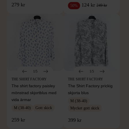
279 kr
124 kr
249 kr
50%
1/5
1/5
THE SHIRT FACTORY
THE SHIRT FACTORY
The shirt factory paisley
The Shirt Factory prickig
mönstrad skjortblus med
skjorta blus
vida ärmar
M (38-40)
M (38-40)
Gott skick
Mycket gott skick
259 kr
399 kr