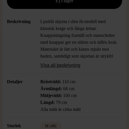
Beskrivning
Ljusblå skjorta i slim fit-modell med
klassisk krage och långa ärmar.
Knappstängning framtill och manschetter
med knappar ger en stilren och tidlös look.
Materialet är lätt och känns mjukt mot
huden, samtidigt som skjortan är strykfri
för en always fresh vibe. Perfekt för dig
Visa all beskrivning
som gillar en uppdaterad vardagsstil med
enkelhet.
Detaljer
Bröstvidd:
110 cm
Ärmlängd:
68 cm
Midjevidd:
100 cm
Längd:
79 cm
Alla mått är cirka mått
Storlek
M (48)