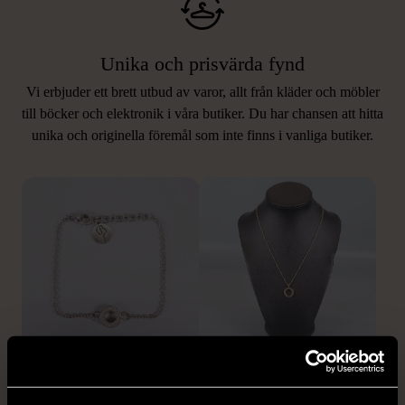
Unika och prisvärda fynd
Vi erbjuder ett brett utbud av varor, allt från kläder och möbler
LIKNANDE PRODUKTER
till böcker och elektronik i våra butiker. Du har chansen att hitta
unika och originella föremål som inte finns i vanliga butiker.
Hitta produkter som påminner om denna
1/5
1/5
EDBLAD
SNÖ OF SWEDEN
Edblad - Glow - Armband
SNÖ of Sweden -