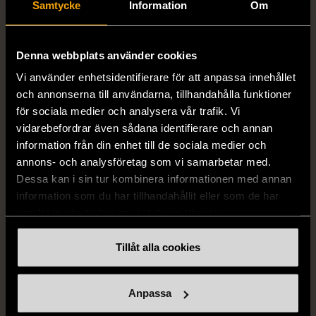
Samtycke
Information
Om
Halsband med
Mycket gott skick
cirkelhänge
129 kr
Gott skick
Denna webbplats använder cookies
Vi använder enhetsidentifierare för att anpassa innehållet
169 kr
och annonserna till användarna, tillhandahålla funktioner
för sociala medier och analysera vår trafik. Vi
vidarebefordrar även sådana identifierare och annan
information från din enhet till de sociala medier och
annons- och analysföretag som vi samarbetar med.
Dessa kan i sin tur kombinera informationen med annan
information som du har tillhandahållit eller som de har
samlat in när du har använt deras tjänster.
1/5
1/5
Tillåt alla cookies
DYRBERG/KERN
RODEBJER
Dyrberg/Kern - Delise -
Rodebjer - Mönstrad topp
Anpassa
Halsband med
med knappdetalj
blomformat hänge
M (38-40)