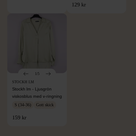
129 kr
1/5
STOCKH LM
Stockh lm - Ljusgrön
viskosblus med v-ringning
S (34-36)
Gott skick
FRÅN SAMMA VARUMÄRKE
159 kr
Hitta produkter från samma varumärke