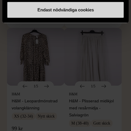
Mycket gott skick
Mycket gott skick
Endast nödvändiga cookies
249 kr
399 kr
1/5
1/5
H&M
H&M
H&M - Leopardmönstrad
H&M - Plisserad midikjol
volangklänning
med resårmidja -
Salviagrön
XS (32-34)
Nytt skick
M (38-40)
Gott skick
99 kr