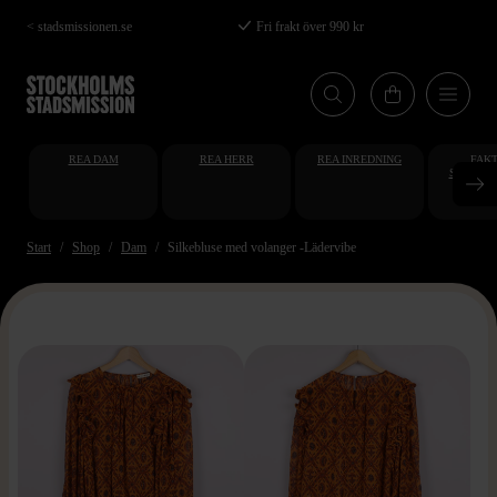
Hoppa
< stadsmissionen.se
Fri frakt över 990 kr
till
huvudinnehåll
REA DAM
REA HERR
REA INREDNING
FAKT
STUDENT
AT
Start
Shop
Dam
Silkebluse med volanger -Lädervibe