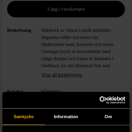
Beskrivning
Hårdrock
av Simon Lundh innehåller
färgstarka bilder och texter om
hårdrockens band, konserter och myter.
Omslaget pryds av konsertbilder med
eldiga detaljer och boken är inbunden i
hårdband. En rikt illustrerad bok som
passar både den hårdrocksintresserade och
Visa all beskrivning
den som uppskattar musiklitteratur.
Boktitel
Hårdrock
Författare
Simon Lundh
Samtycke
Information
Om
ISBN
978-91-552-6804-6