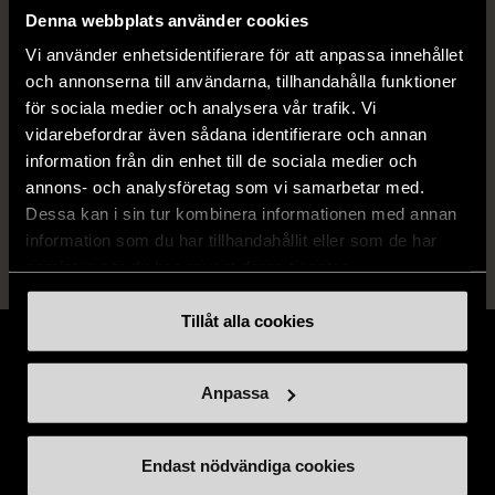
Denna webbplats använder cookies
Skick
Mycket gott skick
Vi använder enhetsidentifierare för att anpassa innehållet
och annonserna till användarna, tillhandahålla funktioner
Produkten är sparsamt använd, är av fin
för sociala medier och analysera vår trafik. Vi
kvalitet och ska inte ha några skador eller
vidarebefordrar även sådana identifierare och annan
förslitningar.
information från din enhet till de sociala medier och
Läs mer om hur vi bedömer
annons- och analysföretag som vi samarbetar med.
Dessa kan i sin tur kombinera informationen med annan
information som du har tillhandahållit eller som de har
samlat in när du har använt deras tjänster.
Tillåt alla cookies
Anpassa
Stöd oss
Endast nödvändiga cookies
Hitta till oss