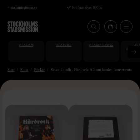
Hoppa
< stadsmissionen.se
Fri frakt över 990 kr
till
huvudinnehåll
REA DAM
REA HERR
REA INREDNING
FAKT
STUDENT
AT
Start
Shop
Böcker
Simon Lundh - Hårdrock: Allt om banden, konserterna och 
>