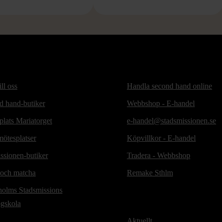
ill oss
Handla second hand online
d hand-butiker
Webbshop - E-handel
lats Mariatorget
e-handel@stadsmissionen.se
ötesplatser
Köpvillkor - E-handel
ssionen-butiker
Tradera - Webbshop
 och matcha
Remake Sthlm
holms Stadsmissions
ögskola
Aktuellt