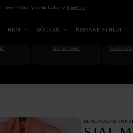
rakt över 990 kr
Ångerrätt 14 dagar
Köpvillkor
HEM
BÖCKER
REMAKE STHLM
ERR
REA INREDNING
FAKTA & ST
DE MONTAIGNE STOC
SJAL 