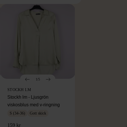
1/5
STOCKH LM
Stockh lm - Ljusgrön
viskosblus med v-ringning
S (34-36)
Gott skick
159 kr