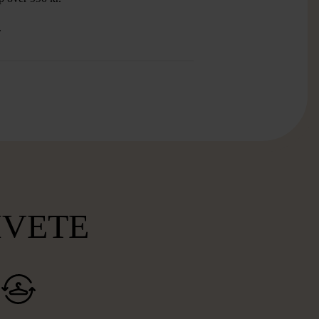
.
MVETE