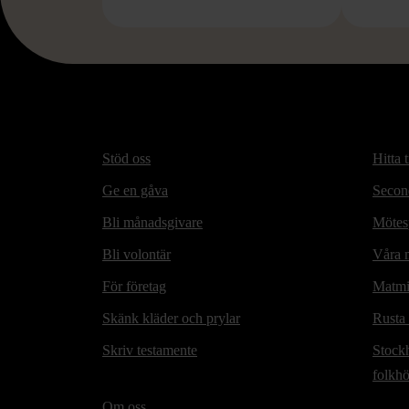
Stöd oss
Hitta t
Ge en gåva
Secon
Bli månadsgivare
Mötesp
Bli volontär
Våra m
För företag
Matmi
Skänk kläder och prylar
Rusta
Skriv testamente
Stock
folkh
Om oss