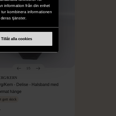
n information från din enhet
 tur kombinera informationen
deras tjänster.
Tillåt alla cookies
1/5
ERG/KERN
rg/Kern - Delise - Halsband med
ormat hänge
 gott skick
r