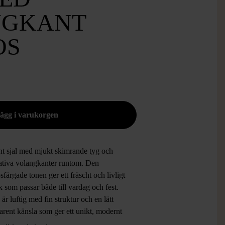
NGKANT
OS
nt sjal med mjukt skimrande tyg och
ativa volangkanter runtom. Den
sfärgade tonen ger ett fräscht och livligt
k som passar både till vardag och fest.
 är luftig med fin struktur och en lätt
arent känsla som ger ett unikt, modernt
k.