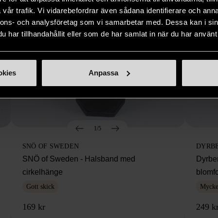
vår trafik. Vi vidarebefordrar även sådana identifierare och anna
nnons- och analysföretag som vi samarbetar med. Dessa kan i sin
har tillhandahållit eller som de har samlat in när du har använt 
okies
Anpassa
1/5
SNÖ OF SWEDEN
DYRB
SNÖ of Sweden - Halsband med
Dyrbe
cirkelhänge
blomf
Gott skick
Mycket
169 kr
249 k