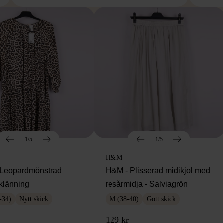
1/5
1/5
H&M
Leopardmönstrad
H&M - Plisserad midikjol med
klänning
resårmidja - Salviagrön
-34)
Nytt skick
M (38-40)
Gott skick
129 kr