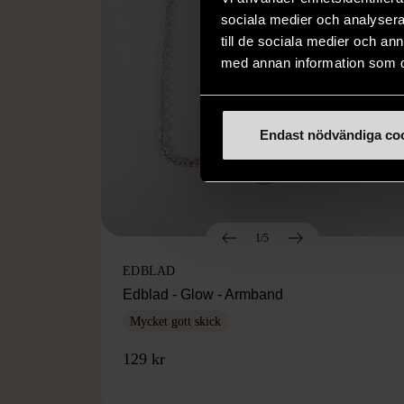
sociala medier och analysera 
till de sociala medier och a
med annan information som du 
Endast nödvändiga co
1/5
EDBLAD
Edblad - Glow - Armband
Mycket gott skick
129 kr