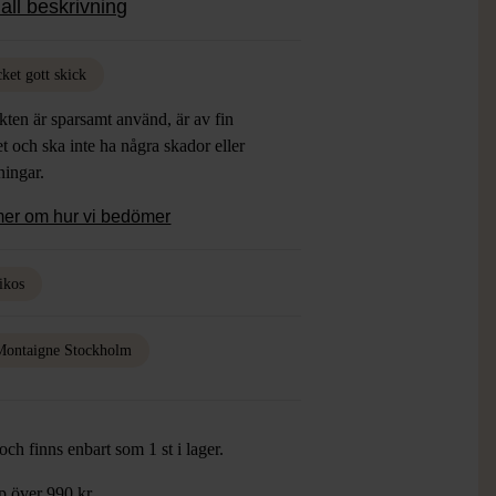
all beskrivning
ket gott skick
ten är sparsamt använd, är av fin
et och ska inte ha några skador eller
tningar.
mer om hur vi bedömer
ikos
Montaigne Stockholm
ch finns enbart som 1 st i lager.
öp över 990 kr.