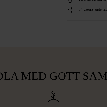
14 dagars ångerrät
LA MED GOTT SA