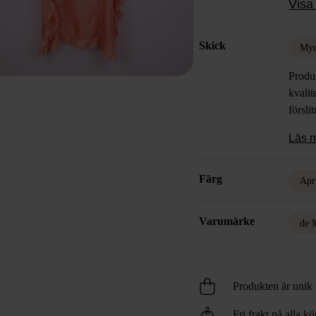
Visa 
Skick
Myc
Produk
kvalit
försli
Läs 
Färg
Apr
Varumärke
de 
Produkten är unik o
Fri frakt på alla k