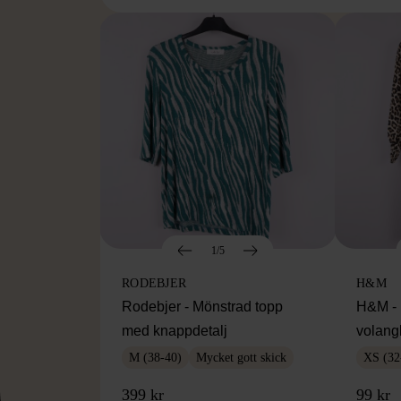
1/5
RODEBJER
H&M
Rodebjer - Mönstrad topp
H&M - 
med knappdetalj
volang
M (38-40)
Mycket gott skick
XS (32
399 kr
99 kr