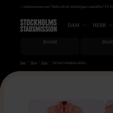
Hoppa
< stadsmissionen.se
Bidra till ett mänskligare samhälle
Fri f
till
huvudinnehåll
DAM
HERR
REA DAM
REA H
Start
Shop
Dam
Sjal med volangkant aprikos