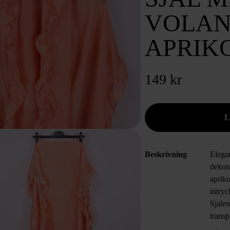
VOLA
APRIK
149 kr
Beskrivning
Elega
dekor
apriko
intryc
Sjalen
transp
uttryc