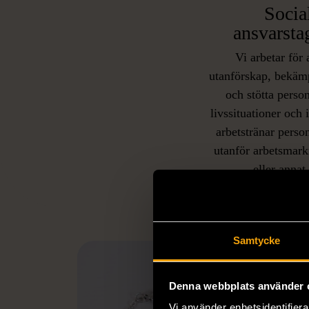
Socia
ansvarsta
Vi arbetar för 
utanförskap, bekäm
och stötta person
livssituationer och 
arbetstränar perso
utanför arbetsmark
L
eller annat 
Samtycke
Denna webbplats använder 
Vi använder enhetsidentifierar