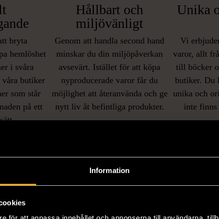
lt
Hållbart och
Unika o
gande
miljövänligt
att bryta
Genom att handla second hand
Vi erbjuder
pa hemlöshet
minskar du din miljöpåverkan
varor, allt f
er i svåra
avsevärt. Istället för att köpa
till böcker 
i våra butiker
nyproducerade varor får du
butiker. Du 
ner som står
möjlighet att återanvända och ge
unika och or
naden på ett
nytt liv åt befintliga produkter.
inte finns
IKNANDE PRODUKT
sätt.
Hitta produkter som påminner om denna
Information
cookies
e för att anpassa innehållet och annonserna till användarna, tillh