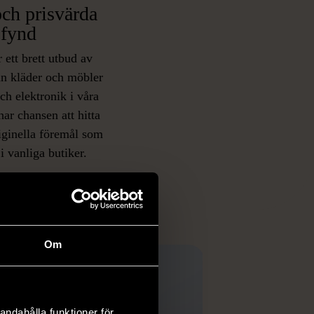
ch prisvärda
fynd
 ett brett utbud av
rån kläder och möbler
och elektronik i våra
har chansen att hitta
iginella föremål som
 i vanliga butiker.
ER
Om
andahålla funktioner för