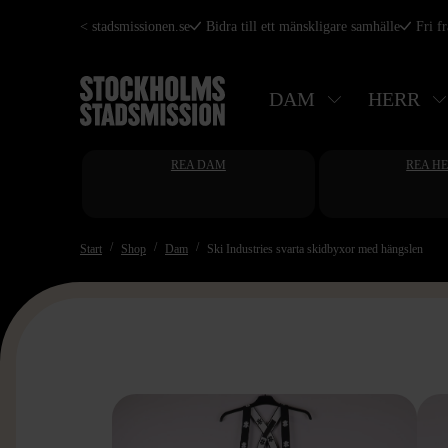
Hoppa
< stadsmissionen.se
Bidra till ett mänskligare samhälle
Fri f
till
huvudinnehåll
DAM
HERR
REA DAM
REA H
Start
Shop
Dam
Ski Industries svarta skidbyxor med hängslen