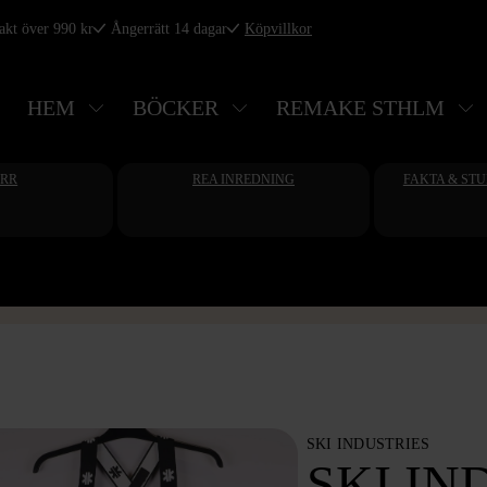
rakt över 990 kr
Ångerrätt 14 dagar
Köpvillkor
HEM
BÖCKER
REMAKE STHLM
ERR
REA INREDNING
FAKTA & ST
SKI INDUSTRIES
SKI IN