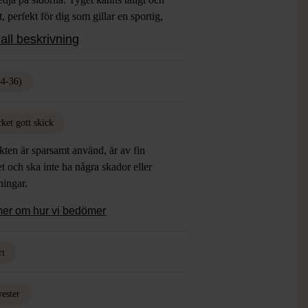
nt, perfekt för dig som gillar en sportig,
look. Reflexlogo och detaljer för extra
all beskrivning
het när du är ute i skidbacken.
34-36)
ket gott skick
ten är sparsamt använd, är av fin
et och ska inte ha några skador eller
tningar.
mer om hur vi bedömer
rt
yester