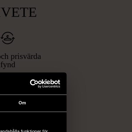
MVETE
ch prisvärda
fynd
 ett brett utbud av
rån kläder och möbler
och elektronik i våra
har chansen att hitta
Om
iginella föremål som
 i vanliga butiker.
ER
andahålla funktioner för