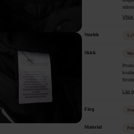
stilre
clean 
Visa 
synlig
Storlek
S (
Skick
Myc
Produk
kvalit
försli
Läs 
Färg
Sva
Material
Pol