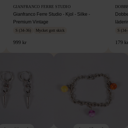
GIANFRANCO FERRE STUDIO
DOBB
Gianfranco Ferre Studio - Kjol - Silke -
Dobbe
Premium Vintage
läderi
S (34-36)
Mycket gott skick
S (34-
999 kr
179 k