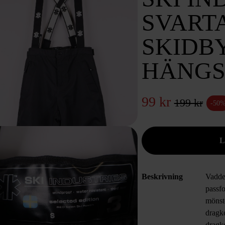
SVART
SKIDB
HÄNGS
99 kr
199 kr
-50
Beskrivning
Vadde
passf
mönst
dragke
dragke