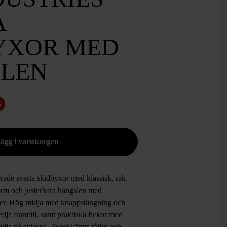
A
YXOR MED
LEN
%
rade svarta skidbyxor med klassisk, rak
orm och justerbara hängslen med
er. Hög midja med knappstängning och
dja framtill, samt praktiska fickor med
dja på sidorna. Tyget känns tåligt och