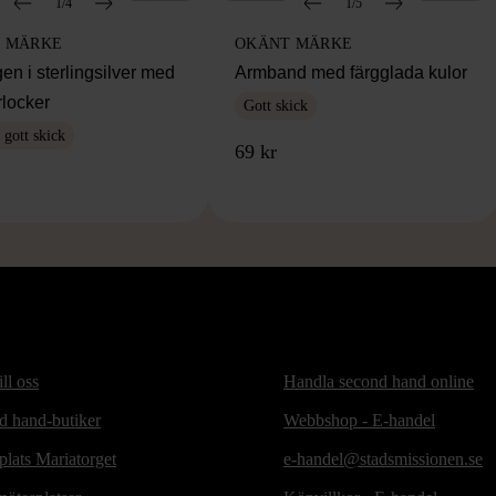
1/4
1/5
 MÄRKE
OKÄNT MÄRKE
en i sterlingsilver med
Armband med färgglada kulor
rlocker
Gott skick
gott skick
69 kr
ill oss
Handla second hand online
d hand-butiker
Webbshop - E-handel
lats Mariatorget
e-handel@stadsmissionen.se