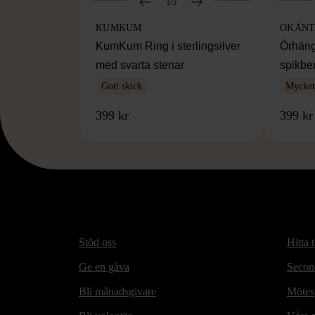
1/5
KUMKUM
OKÄNT
KumKum Ring i sterlingsilver
Örhäng
med svarta stenar
spikbe
Gott skick
Mycket 
399 kr
399 kr
Stöd oss
Hitta t
Ge en gåva
Secon
Bli månadsgivare
Mötesp