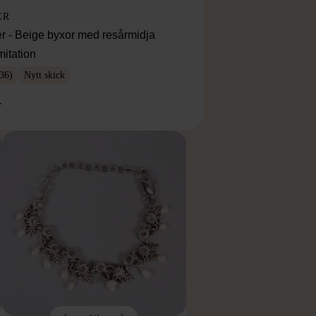
ER
r - Beige byxor med resårmidja
mitation
36)
Nytt skick
r