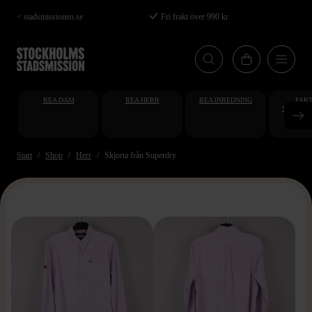
Hoppa
< stadsmissionen.se
Fri frakt över 990 kr
till
huvudinnehåll
REA DAM
REA HERR
REA INREDNING
FAKT
STUDENT
AT
Start
Shop
Herr
Skjorta från Superdry