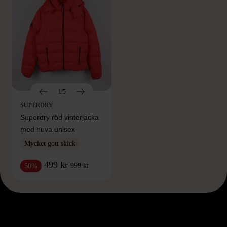
1/5
SUPERDRY
Superdry röd vinterjacka
med huva unisex
Mycket gott skick
499 kr
999 kr
50%