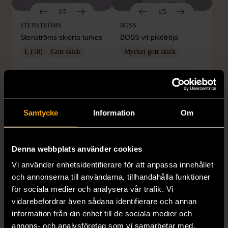
1/5
1/5
STENSTRÖMS
BOSS
Stenströms skjorta turkos
BOSS vit pikétröja
L (50)
Gott skick
Mycket gott skick
259 kr
279 kr
Samtycke
Information
Om
Denna webbplats använder cookies
Vi använder enhetsidentifierare för att anpassa innehållet
och annonserna till användarna, tillhandahålla funktioner
för sociala medier och analysera vår trafik. Vi
1/5
1/5
vidarebefordrar även sådana identifierare och annan
BY TEESHOPPEN
HILDITCH & KEY
information från din enhet till de sociala medier och
By TeeShoppen 2-delar
Hilditch & Key linneskjorta
annons- och analysföretag som vi samarbetar med.
mörkblå kostym
med bröstficka