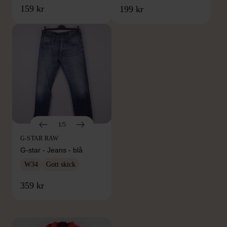
159 kr
199 kr
1/5
G-STAR RAW
G-star - Jeans - blå
W34
Gott skick
FRÅN SAMMA VARUMÄRKE
359 kr
Hitta produkter från samma varumärke