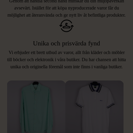
Genom att handla second hand minskar du din miljöpåverkan
avsevärt. Istället för att köpa nyproducerade varor får du
möjlighet att återanvända och ge nytt liv åt befintliga produkter.
Unika och prisvärda fynd
Vi erbjuder ett brett utbud av varor, allt från kläder och möbler
LIKNANDE PRODUKTER
till böcker och elektronik i våra butiker. Du har chansen att hitta
unika och originella föremål som inte finns i vanliga butiker.
Hitta produkter som påminner om denna