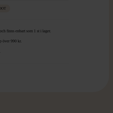
OOT
ch finns enbart som 1 st i lager.
öp över 990 kr.
.