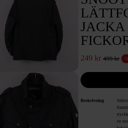
LÄTTF
JACKA
FICKO
249 kr
499 kr
-
Beskrivning
Stilre
framt
tryck
en mod
bekvä