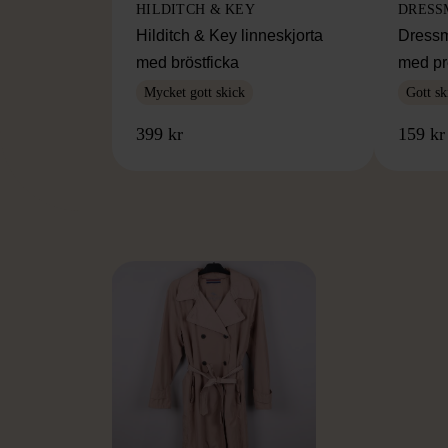
HILDITCH & KEY
DRESS
Hilditch & Key linneskjorta
Dressm
med bröstficka
med pr
Mycket gott skick
Gott sk
399 kr
159 kr
FR