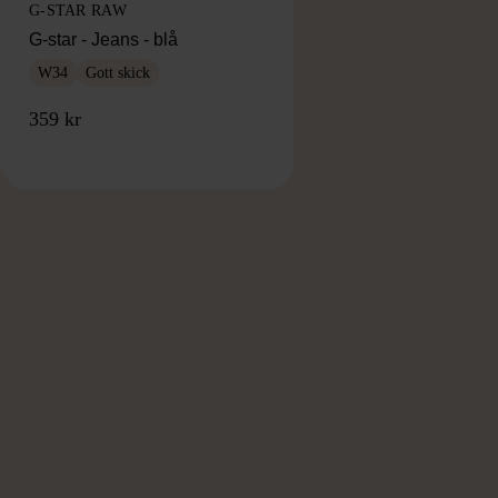
G-STAR RAW
G-star - Jeans - blå
W34
Gott skick
359 kr
RKE