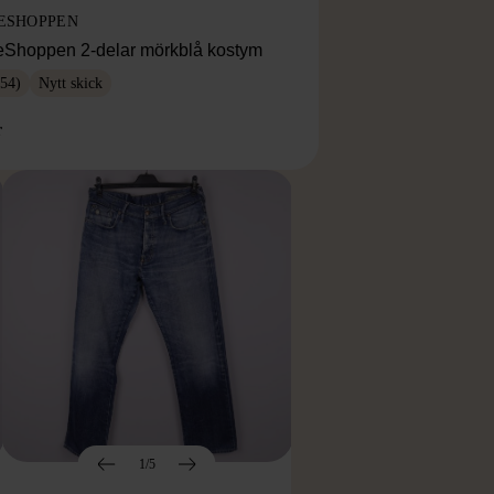
ESHOPPEN
eShoppen 2-delar mörkblå kostym
54)
Nytt skick
r
1/5