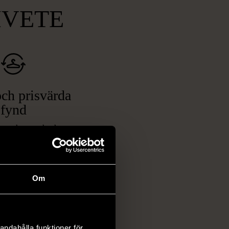
MVETE
ch prisvärda
fynd
 ett brett utbud av
rån kläder och möbler
och elektronik i våra
har chansen att hitta
Om
iginella föremål som
 i vanliga butiker.
ER
andahålla funktioner för