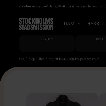
Hoppa
< stadsmissionen.se
Bidra till ett mänskligare samhälle
Fri f
till
huvudinnehåll
DAM
HERR
REA DAM
REA H
Start
Shop
Herr
SNOOT klassisk lättfodrad jacka med fickor