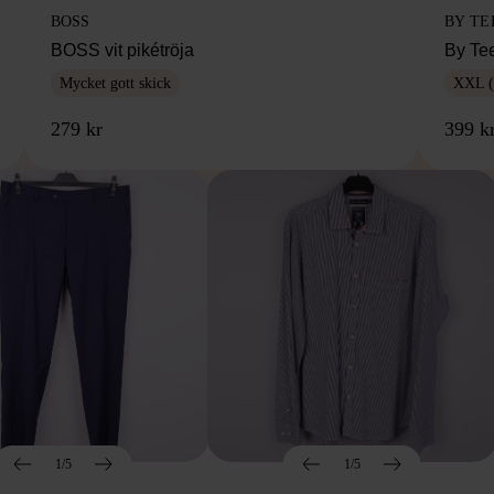
BOSS
BY TE
BOSS vit pikétröja
By Te
Mycket gott skick
XXL (
279 kr
399 k
1/5
1/5