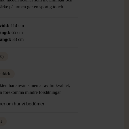
ärke på armen ger en sportig touch.
vidd:
114 cm
ängd:
65 cm
längd:
83 cm
50)
t skick
ten har använts men är av fin kvalitet,
an förekomma mindre förslitningar.
mer om hur vi bedömer
rt