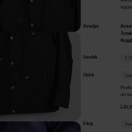
logom
Detaljer
Bröst
Ärml
Rygg
Storlek
L (
Skick
Got
Produk
det k
Läs 
Färg
Sva