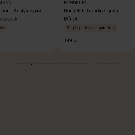
MANN
BONDELID
ann - Kostymbyxor
Bondelid - Randig skjorta -
essveck
Blå vit
ick
XL (52)
Mycket gott skick
199 kr
ÅN SAMMA VARUMÄ
Hitta produkter från samma varumärke