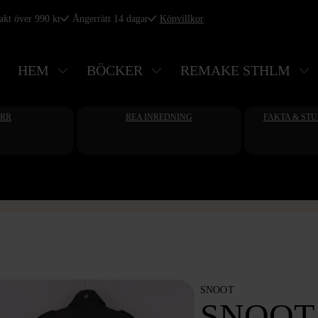
rakt över 990 kr
Ångerrätt 14 dagar
Köpvillkor
HEM
BÖCKER
REMAKE STHLM
ERR
REA INREDNING
FAKTA & ST
SNOOT
SNOOT