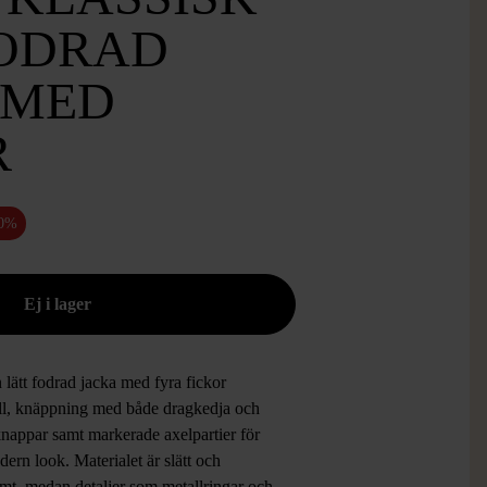
ODRAD
 MED
R
50%
n lätt fodrad jacka med fyra fickor
ill, knäppning med både dragkedja och
knappar samt markerade axelpartier för
ern look. Materialet är slätt och
mt, medan detaljer som metallringar och