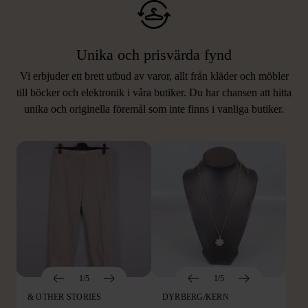
Unika och prisvärda fynd
Vi erbjuder ett brett utbud av varor, allt från kläder och möbler
LIKNANDE PRODUKTER
till böcker och elektronik i våra butiker. Du har chansen att hitta
unika och originella föremål som inte finns i vanliga butiker.
Hitta produkter som påminner om denna
1/5
1/5
& OTHER STORIES
DYRBERG/KERN