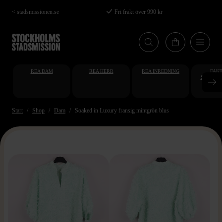
Hoppa
< stadsmissionen.se
Fri frakt över 990 kr
till
huvudinnehåll
REA DAM
REA HERR
REA INREDNING
FAKT
STUDENT
AT
Start
Shop
Dam
Soaked in Luxury fransig mintgrön blus