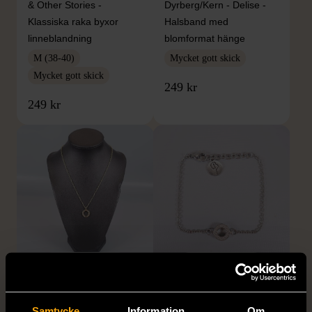
& Other Stories -
Dyrberg/Kern - Delise -
Klassiska raka byxor
Halsband med
linneblandning
blomformat hänge
M (38-40)
Mycket gott skick
Mycket gott skick
249 kr
249 kr
1/5
1/5
SNÖ OF SWEDEN
EDBLAD
SNÖ of Sweden -
Edblad - Glow - Armband
Samtycke
Information
Om