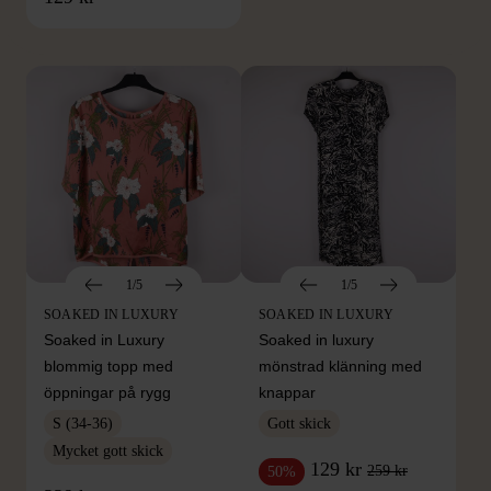
Hitta produkter från samma varumärke
1/5
1/5
SOAKED IN LUXURY
SOAKED IN LUXURY
Soaked in Luxury
Soaked in luxury
blommig topp med
mönstrad klänning med
öppningar på rygg
knappar
S (34-36)
Gott skick
Mycket gott skick
129 kr
259 kr
50%