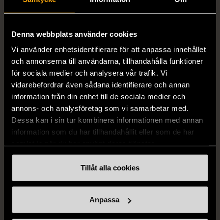
Halsband med
Mycket gott skick
cirkelhänge
129 kr
Gott skick
Denna webbplats använder cookies
169 kr
Vi använder enhetsidentifierare för att anpassa innehållet
och annonserna till användarna, tillhandahålla funktioner
för sociala medier och analysera vår trafik. Vi
vidarebefordrar även sådana identifierare och annan
information från din enhet till de sociala medier och
annons- och analysföretag som vi samarbetar med.
Dessa kan i sin tur kombinera informationen med annan
information som du har tillhandahållit eller som de har
samlat in när du har använt deras tjänster.
1/5
1/5
Tillåt alla cookies
RODEBJER
H&M
Rodebjer - Mönstrad topp
H&M - Leopardmönstrad
med knappdetalj
volangklänning
Anpassa
M (38-40)
XS (32-34)
Nytt skick