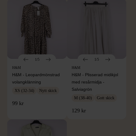
1/5
1/5
H&M
H&M
H&M - Leopardmönstrad
H&M - Plisserad midikjol
volangklänning
med resårmidja -
Salviagrön
XS (32-34)
Nytt skick
M (38-40)
Gott skick
99 kr
129 kr