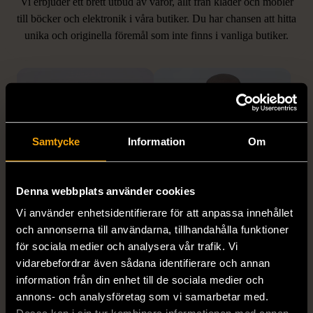
Vi erbjuder ett brett utbud av varor, allt från kläder och möbler
LIKNANDE PRODUKTER
till böcker och elektronik i våra butiker. Du har chansen att hitta
unika och originella föremål som inte finns i vanliga butiker.
Hitta produkter som påminner om denna
Samtycke
Information
Om
Denna webbplats använder cookies
1/5
1/5
Vi använder enhetsidentifierare för att anpassa innehållet
EDBLAD
DYRBERG/KERN
och annonserna till användarna, tillhandahålla funktioner
Edblad - Glow - Armband
Dyrberg/Kern - Delise -
för sociala medier och analysera vår trafik. Vi
Halsband med
Mycket gott skick
vidarebefordrar även sådana identifierare och annan
blomformat hänge
information från din enhet till de sociala medier och
129 kr
Mycket gott skick
annons- och analysföretag som vi samarbetar med.