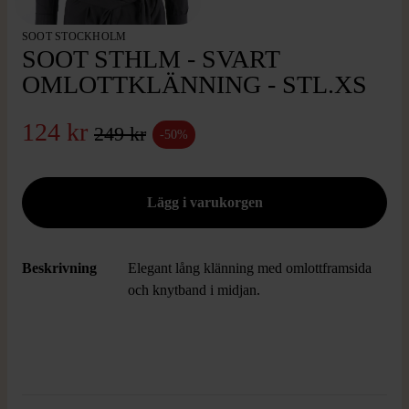
SOOT STOCKHOLM
SOOT STHLM - SVART
OMLOTTKLÄNNING - STL.XS
124 kr
249 kr
-50%
Beskrivning
Elegant lång klänning med omlottframsida
och knytband i midjan.