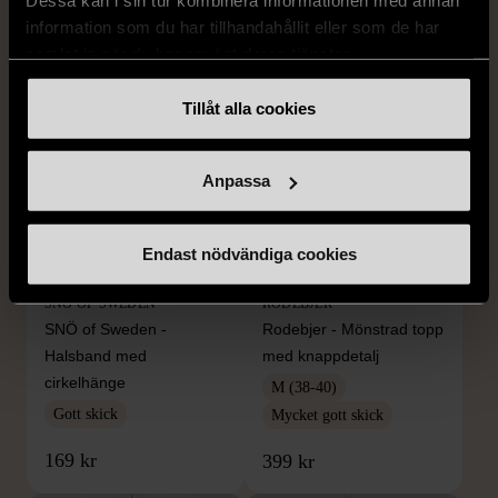
Dessa kan i sin tur kombinera informationen med annan
249 kr
information som du har tillhandahållit eller som de har
samlat in när du har använt deras tjänster.
Tillåt alla cookies
Anpassa
Endast nödvändiga cookies
1/5
1/5
SNÖ OF SWEDEN
RODEBJER
SNÖ of Sweden -
Rodebjer - Mönstrad topp
Halsband med
med knappdetalj
cirkelhänge
M (38-40)
Gott skick
Mycket gott skick
169 kr
399 kr