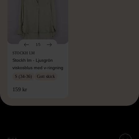
1/5
STOCKH LM
Stockh lm - Ljusgrön
viskosblus med v-ringning
S (34-36)
Gott skick
159 kr