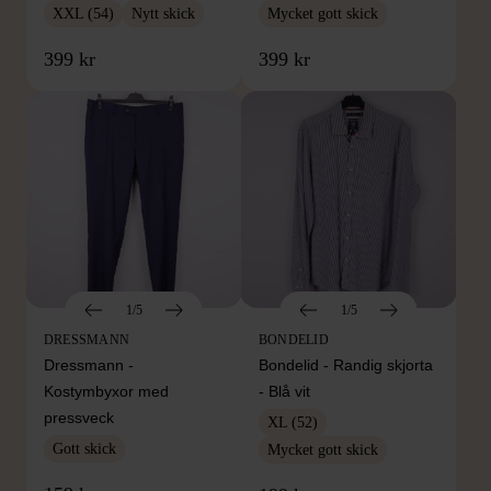
XXL (54)
Nytt skick
Mycket gott skick
399 kr
399 kr
1/5
1/5
DRESSMANN
BONDELID
Dressmann -
Bondelid - Randig skjorta
Kostymbyxor med
- Blå vit
pressveck
XL (52)
Gott skick
Mycket gott skick