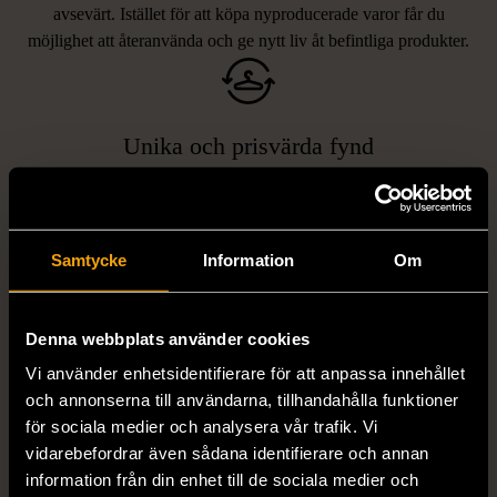
avsevärt. Istället för att köpa nyproducerade varor får du
möjlighet att återanvända och ge nytt liv åt befintliga produkter.
Unika och prisvärda fynd
Vi erbjuder ett brett utbud av varor, allt från kläder och möbler
LIKNANDE PRODUKTER
till böcker och elektronik i våra butiker. Du har chansen att hitta
unika och originella föremål som inte finns i vanliga butiker.
Hitta produkter som påminner om denna
Samtycke
Information
Om
Denna webbplats använder cookies
Vi använder enhetsidentifierare för att anpassa innehållet
och annonserna till användarna, tillhandahålla funktioner
för sociala medier och analysera vår trafik. Vi
vidarebefordrar även sådana identifierare och annan
information från din enhet till de sociala medier och