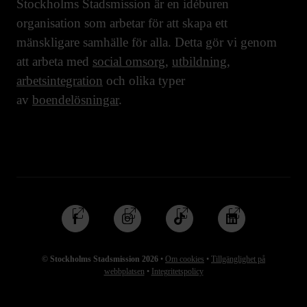
Stockholms Stadsmission är en idéburen
organisation som arbetar för att skapa ett
mänskligare samhälle för alla. Detta gör vi genom
att arbeta med
social omsorg
,
utbildning
,
arbetsintegration
och olika typer
av
boendelösningar
.
Följ
Följ
Följ
Följ
oss
oss
oss
oss
på
på
på
på
© Stockholms Stadsmission 2026
•
Om cookies
•
Tillgänglighet på
Facebook
Instagram
TikTok
Linkedin
webbplatsen
•
Integritetspolicy