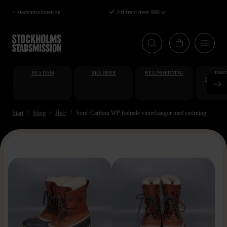
Hoppa
< stadsmissionen.se
Fri frakt över 990 kr
till
huvudinnehåll
REA DAM
REA HERR
REA INREDNING
FAKT
STUDENT
AT
Start
Shop
Herr
Sorel Caribou WP fodrade vinterkängor med snörning