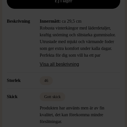
Beskrivning
Innermått:
ca 29,5 cm
Robusta vinterkängor med läderdetaljer,
kraftig snörning och slitstarka gummisulor.
Utrustade med mjukt och värmande foder
som ger extra komfort under kalla dagar.
Perfekta för dig som vill ha ett par
klassiska boots med outdoor-känsla och
Visa all beskrivning
praktiska detaljer.
Storlek
46
Skick
Gott skick
Produkten har använts men är av fin
kvalitet, det kan förekomma mindre
förslitningar.