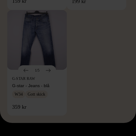
159 kr
199 kr
1/5
G-STAR RAW
G-star - Jeans - blå
W34
Gott skick
359 kr