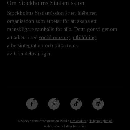
Om Stockholms Stadsmission
Stockholms Stadsmission är en idéburen
organisation som arbetar för att skapa ett
mänskligare samhälle för alla. Detta gör vi genom
att arbeta med
social omsorg
,
utbildning
,
arbetsintegration
och olika typer
av
boendelösningar
.
Följ
Följ
Följ
Följ
oss
oss
oss
oss
på
på
på
på
© Stockholms Stadsmission 2026
•
Om cookies
•
Tillgänglighet på
Facebook
Instagram
TikTok
Linkedin
webbplatsen
•
Integritetspolicy