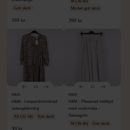
M (38-40)
Gott skick
Mycket gott skick
169 kr
399 kr
1/5
1/5
H&M
H&M
H&M - Leopardmönstrad
H&M - Plisserad midikjol
volangklänning
med resårmidja -
Salviagrön
XS (32-34)
Nytt skick
M (38-40)
Gott skick
99 kr