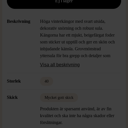
Beskrivning
Höga vinterkängor med svart utsida,
dekorativ snörning och robust sula.
Kängorna har ett mjukt, beigefärgat foder
som sticker ut upptill och ger en skön och
inbjudande känsla. Grovmönstrad
yttersula för bra grepp och detaljer som
öljetter och dragsko. Passar dig som söker
Visa all beskrivning
både stil och värme under vinterhalvåret.
Storlek:
40
Storlek
40
Skick
Mycket gott skick
Produkten är sparsamt använd, är av fin
kvalitet och ska inte ha några skador eller
förslitningar.