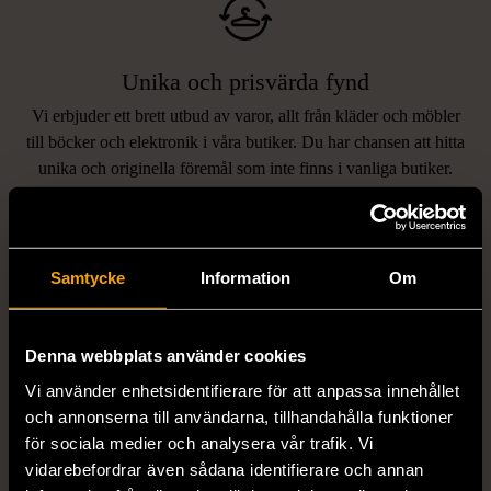
Unika och prisvärda fynd
Vi erbjuder ett brett utbud av varor, allt från kläder och möbler
LIKNANDE PRODUKTER
till böcker och elektronik i våra butiker. Du har chansen att hitta
unika och originella föremål som inte finns i vanliga butiker.
Hitta produkter som påminner om denna
Samtycke
Information
Om
Denna webbplats använder cookies
Vi använder enhetsidentifierare för att anpassa innehållet
och annonserna till användarna, tillhandahålla funktioner
1/5
1/5
för sociala medier och analysera vår trafik. Vi
vidarebefordrar även sådana identifierare och annan
EDBLAD
DYRBERG/KERN