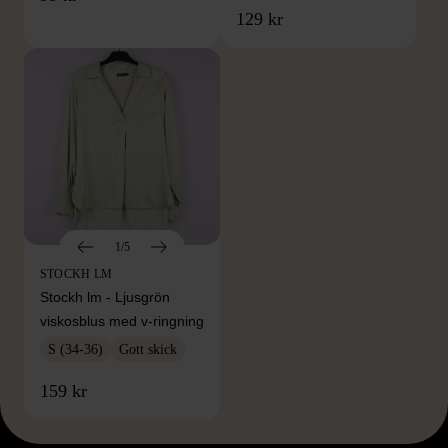
129 kr
1/5
STOCKH LM
Stockh lm - Ljusgrön
viskosblus med v-ringning
S (34-36)
Gott skick
159 kr