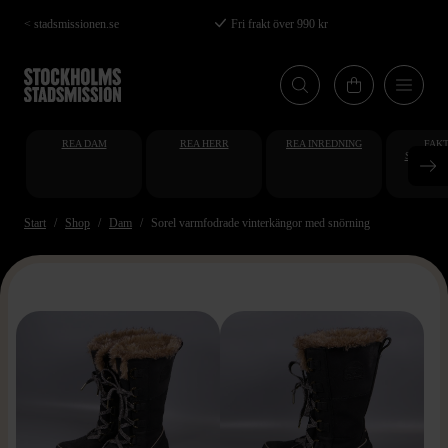
Hoppa
< stadsmissionen.se
Fri frakt över 990 kr
till
huvudinnehåll
REA DAM
REA HERR
REA INREDNING
FAKT
STUDENT
AT
Start
Shop
Dam
Sorel varmfodrade vinterkängor med snörning