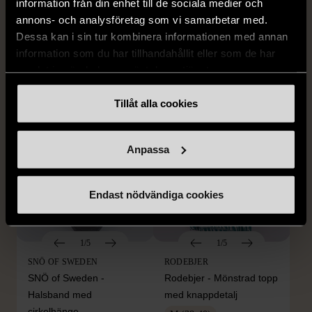
Edblad - Glow - Armband
Dyrberg/Kern - Delise -
information från din enhet till de sociala medier och
Halsband med
annons- och analysföretag som vi samarbetar med.
Mycket gott skick
blomformat hänge
Dessa kan i sin tur kombinera informationen med annan
129 kr
information som du har tillhandahållit eller som de har
Mycket gott skick
samlat in när du har använt deras tjänster.
249 kr
Tillåt alla cookies
Anpassa
Endast nödvändiga cookies
1/5
1/5
SNÖ OF SWEDEN
RODEBJER
SNÖ of Sweden -
Rodebjer - Mönstrad topp
Halsband med
med knappdetalj
cirkelhänge