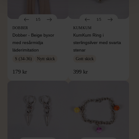
1/5
1/5
DOBBER
KUMKUM
Dobber - Beige byxor
KumKum Ring i
med resårmidja
sterlingsilver med svarta
läderimitation
stenar
S (34-36)
Nytt skick
Gott skick
179 kr
399 kr