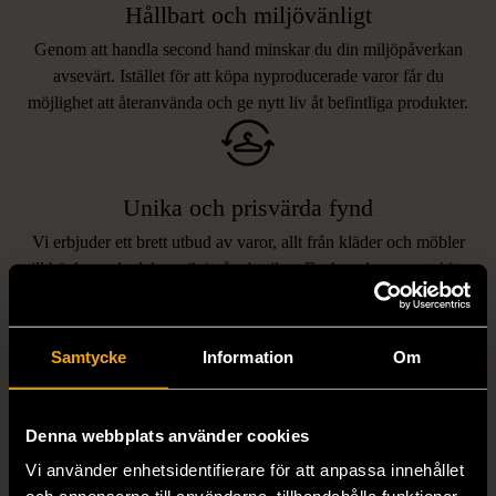
Hållbart och miljövänligt
Genom att handla second hand minskar du din miljöpåverkan
avsevärt. Istället för att köpa nyproducerade varor får du
möjlighet att återanvända och ge nytt liv åt befintliga produkter.
Unika och prisvärda fynd
Vi erbjuder ett brett utbud av varor, allt från kläder och möbler
LIKNANDE PRODUKTER
till böcker och elektronik i våra butiker. Du har chansen att hitta
unika och originella föremål som inte finns i vanliga butiker.
Hitta produkter som påminner om denna
Samtycke
Information
Om
Denna webbplats använder cookies
Vi använder enhetsidentifierare för att anpassa innehållet