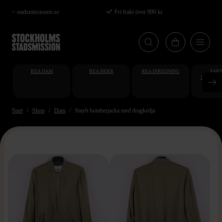
Hoppa
< stadsmissionen.se
Fri frakt över 990 kr
till
huvudinnehåll
REA DAM
REA HERR
REA INREDNING
FAKT
STUDENT
AT
Start
Shop
Dam
Stayb bomberjacka med dragkedja