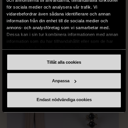
och annonserna till användarna, tillhandahålla funktioner
för sociala medier och analysera vår trafik. Vi
vidarebefordrar även sådana identifierare och annan
1/5
1/5
information från din enhet till de sociala medier och
MISSONI
GIANFRANCO FERRE
annons- och analysföretag som vi samarbetar med.
Missoni - Klänning -
STUDIO
Dessa kan i sin tur kombinera informationen med annan
Stickad - Grön - Premium
Gianfranco Ferre Studio -
information som du har tillhandahållit eller som de har
Vintage
Kjol - Silke - Premium
samlat in när du har använt deras tjänster.
Vintage
S (34-36)
Gott skick
S (34-36)
Tillåt alla cookies
999 kr
Mycket gott skick
999 kr
Anpassa
Endast nödvändiga cookies