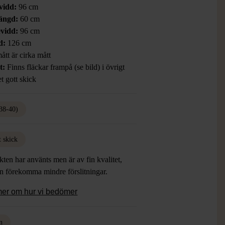
vidd:
96 cm
ängd:
60 cm
vidd:
96 cm
d:
126 cm
ått är cirka mått
t:
Finns fläckar frampå (se bild) i övrigt
t gott skick
38-40)
t skick
ten har använts men är av fin kvalitet,
an förekomma mindre förslitningar.
mer om hur vi bedömer
n