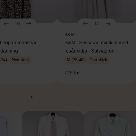
1/5
1/5
H&M
Leopardmönstrad
H&M - Plisserad midikjol med
klänning
resårmidja - Salviagrön
-34)
Nytt skick
M (38-40)
Gott skick
129 kr
ÅN SAMMA VARUMÄ
Hitta produkter från samma varumärke