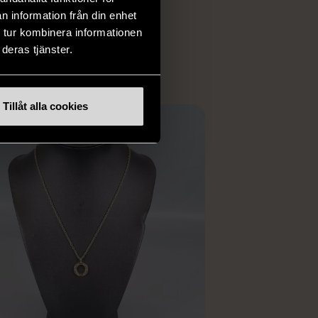
 i vanliga butiker.
n information från din enhet
ER
 tur kombinera informationen
deras tjänster.
Tillåt alla cookies