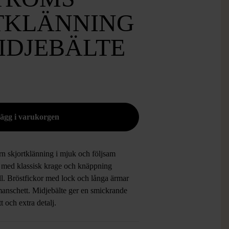
TKLÄNNING
IDJEBÄLTE
n skjortklänning i mjuk och följsam
l med klassisk krage och knäppning
ll. Bröstfickor med lock och långa ärmar
anschett. Midjebälte ger en smickrande
tt och extra detalj.