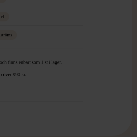
cel
nströms
ch finns enbart som 1 st i lager.
öp över 990 kr.
.