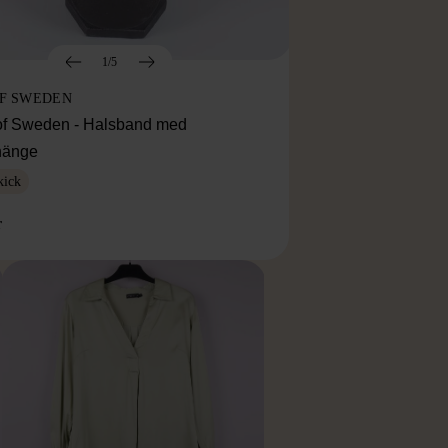
1/5
OF SWEDEN
f Sweden - Halsband med
lhänge
kick
r