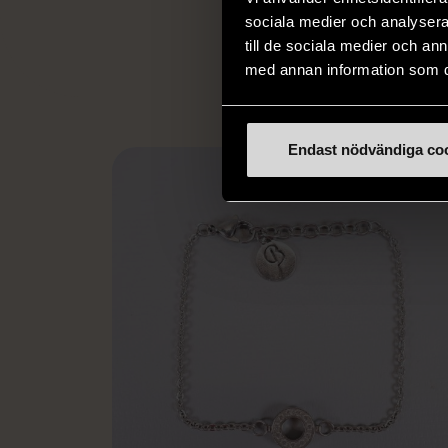
utanför arbetsmark
sociala medier och analysera 
L
eller annat 
till de sociala medier och a
med annan information som du 
Endast nödvändiga co