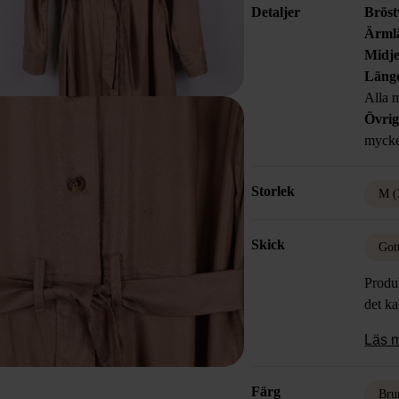
Detaljer
Bröst
Ärml
Midje
Läng
Alla m
Övrig
mycke
Storlek
M (
Skick
Got
Produk
det k
Läs 
Färg
Bru