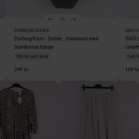
1/5
DYRBERG/KERN
SNÖ 
Dyrberg/Kern - Delise - Halsband med
SNÖ o
blomformat hänge
cirke
Mycket gott skick
Gott s
249 kr
169 k