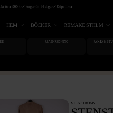
rakt över 990 kr
Ångerrätt 14 dagar
Köpvillkor
HEM
BÖCKER
REMAKE STHLM
ERR
REA INREDNING
FAKTA & ST
STENSTRÖMS
STENS