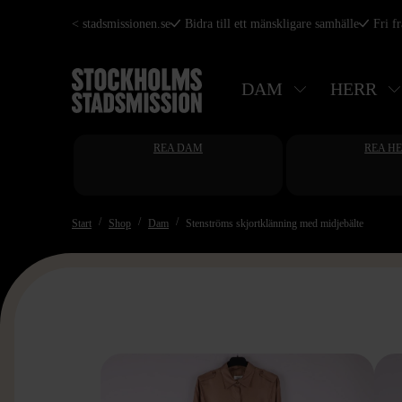
Hoppa
< stadsmissionen.se
Bidra till ett mänskligare samhälle
Fri f
till
huvudinnehåll
DAM
HERR
REA DAM
REA H
Start
Shop
Dam
Stenströms skjortklänning med midjebälte