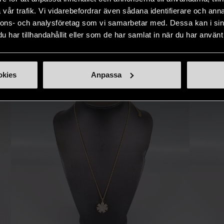
naden på ett
nytt liv åt befintliga produkter.
inte finns
vår trafik. Vi vidarebefordrar även sådana identifierare och anna
IKNANDE PRODUKT
sätt.
nnons- och analysföretag som vi samarbetar med. Dessa kan i sin
har tillhandahållit eller som de har samlat in när du har använt 
Hitta produkter som påminner om denna
okies
Anpassa