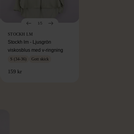
1/5
STOCKH LM
Stockh lm - Ljusgrön
viskosblus med v-ringning
S (34-36)
Gott skick
159 kr
RKE