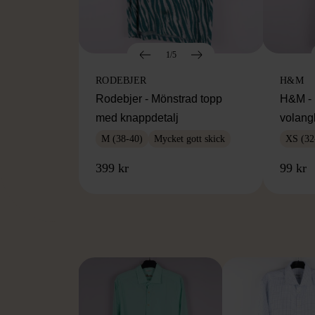
1/5
RODEBJER
H&M
Rodebjer - Mönstrad topp
H&M - 
med knappdetalj
volang
M (38-40)
Mycket gott skick
XS (32
399 kr
99 kr
FR