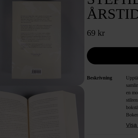
ÅRSTI
69 kr
Beskrivning
Upptä
samlin
en mo
stilre
bokstä
Boken
perfek
Visa 
välsk
King-