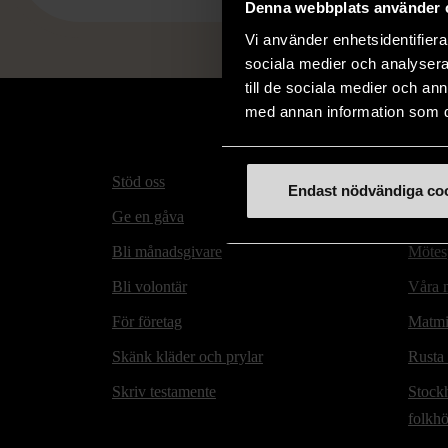
Denna webbplats använder 
Vi använder enhetsidentifierar
sociala medier och analysera 
till de sociala medier och a
med annan information som du 
Stöd oss
Hitta t
Endast nödvändiga co
Ge en gåva
Secon
Bli månadsgivare
Mötesp
Bli volontär
Våra m
För företag
Matmi
Skänk kläder och prylar
Rusta
Skriv testamente
Stock
folkh