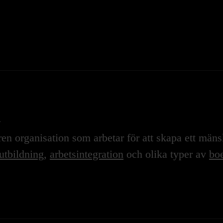
n
n organisation som arbetar för att skapa ett mänskl
utbildning
,
arbetsintegration
och olika typer av
boe