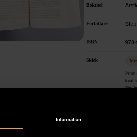
Boktitel
Årst
Författare
Step
ISBN
978-
Skick
Myc
Produk
kvalit
försli
Läs 
Information