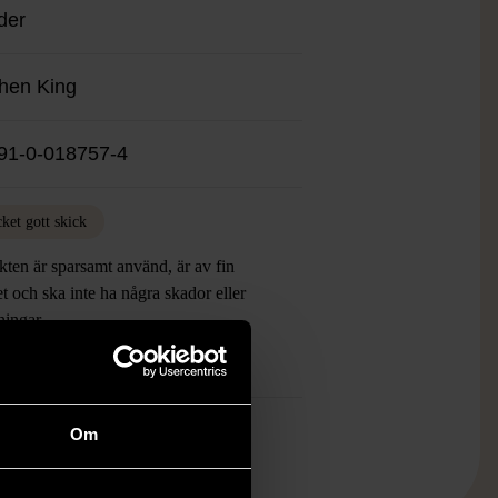
ider
hen King
91-0-018757-4
ket gott skick
ten är sparsamt använd, är av fin
et och ska inte ha några skador eller
tningar.
mer om hur vi bedömer
Om