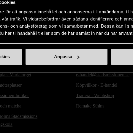
cookies
e för att anpassa innehållet och annonserna till användarna, tillh
vår trafik. Vi vidarebefordrar även sådana identifierare och anna
nnons- och analysföretag som vi samarbetar med. Dessa kan i sin
har tillhandahållit eller som de har samlat in när du har använt 
ill oss
Handla second hand online
okies
Anpassa
d hand-butiker
Webbshop - E-handel
lats Mariatorget
e-handel@stadsmissionen.se
ötesplatser
Köpvillkor - E-handel
ssionen-butiker
Tradera - Webbshop
 och matcha
Remake Sthlm
holms Stadsmissions
ögskola