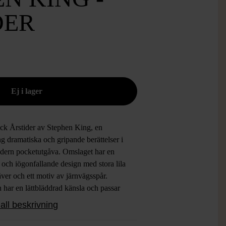
DER
ck Årstider av Stephen King, en
g dramatiska och gripande berättelser i
dern pocketutgåva. Omslaget har en
n och iögonfallande design med stora lila
ver och ett motiv av järnvägsspår.
 har en lättbläddrad känsla och passar
t för dig som gillar spännande och
all beskrivning
rivna romaner med klassisk Stephen
atmosfär.