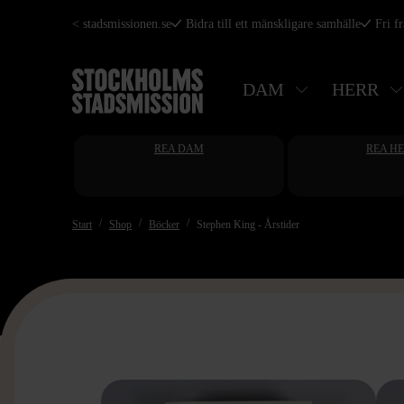
Hoppa
< stadsmissionen.se
Bidra till ett mänskligare samhälle
Fri f
till
huvudinnehåll
DAM
HERR
REA DAM
REA H
Start
Shop
Böcker
Stephen King - Årstider
>