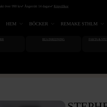
rakt över 990 kr
Ångerrätt 14 dagar
Köpvillkor
HEM
BÖCKER
REMAKE STHLM
ERR
REA INREDNING
FAKTA & ST
STEPHE