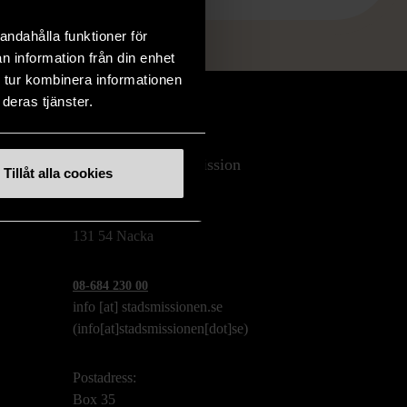
andahålla funktioner för
n information från din enhet
 tur kombinera informationen
deras tjänster.
Stockholms Stadsmission
Tillåt alla cookies
Huvudkontor:
Hesselmans Torg 14
131 54 Nacka
08-684 230 00
info
[at]
stadsmissionen.se
(info[at]stadsmissionen[dot]se)
Postadress:
Box 35