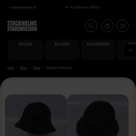
Hoppa
< stadsmissionen.se
Fri frakt över 990 kr
till
huvudinnehåll
REA DAM
REA HERR
REA INREDNING
FAKT
STUDENT
AT
Start
Shop
Dam
Stickad bucket hat