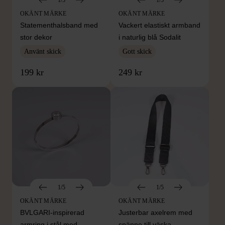
1/5
1/5
OKÄNT MÄRKE
OKÄNT MÄRKE
Statementhalsband med
Vackert elastiskt armband
stor dekor
i naturlig blå Sodalit
Använt skick
Gott skick
199 kr
249 kr
1/5
1/5
OKÄNT MÄRKE
OKÄNT MÄRKE
BVLGARI-inspirerad
Justerbar axelrem med
armring i stål med
spänne till väska