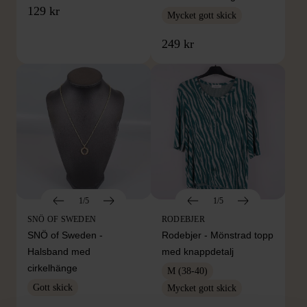
129 kr
Mycket gott skick
249 kr
1/5
1/5
SNÖ OF SWEDEN
RODEBJER
SNÖ of Sweden -
Rodebjer - Mönstrad topp
Halsband med
med knappdetalj
cirkelhänge
M (38-40)
Gott skick
Mycket gott skick