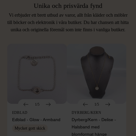
Unika och prisvärda fynd
Vi erbjuder ett brett utbud av varor, allt från kläder och möbler
LIKNANDE PRODUKTER
till böcker och elektronik i våra butiker. Du har chansen att hitta
unika och originella föremål som inte finns i vanliga butiker.
Hitta produkter som påminner om denna
1/5
1/5
EDBLAD
DYRBERG/KERN
Edblad - Glow - Armband
Dyrberg/Kern - Delise -
Halsband med
Mycket gott skick
blomformat hänge