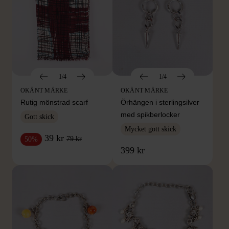
1/4
1/4
OKÄNT MÄRKE
OKÄNT MÄRKE
Rutig mönstrad scarf
Örhängen i sterlingsilver
med spikberlocker
Gott skick
Mycket gott skick
39 kr
79 kr
50%
399 kr