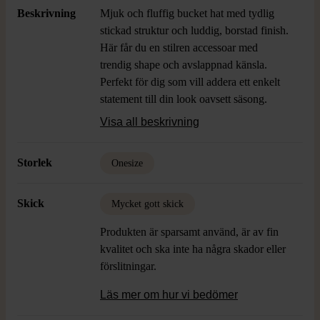
Beskrivning
Mjuk och fluffig bucket hat med tydlig
stickad struktur och luddig, borstad finish.
Här får du en stilren accessoar med
trendig shape och avslappnad känsla.
Perfekt för dig som vill addera ett enkelt
statement till din look oavsett säsong.
Passar de flesta huvudstorlekar tack vare
Visa all beskrivning
stretchig stickning.
Storlek
Onesize
Skick
Mycket gott skick
Produkten är sparsamt använd, är av fin
kvalitet och ska inte ha några skador eller
förslitningar.
Läs mer om hur vi bedömer