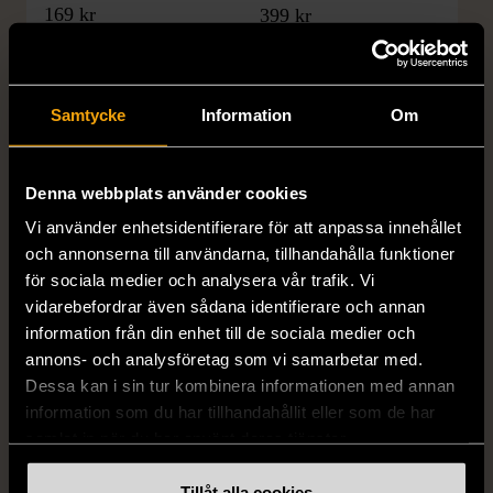
169 kr
399 kr
Samtycke
Information
Om
Denna webbplats använder cookies
Vi använder enhetsidentifierare för att anpassa innehållet
och annonserna till användarna, tillhandahålla funktioner
1/5
1/5
för sociala medier och analysera vår trafik. Vi
H&M
H&M
vidarebefordrar även sådana identifierare och annan
H&M - Leopardmönstrad
H&M - Plisserad midikjol
information från din enhet till de sociala medier och
volangklänning
med resårmidja -
annons- och analysföretag som vi samarbetar med.
Salviagrön
XS (32-34)
Nytt skick
Dessa kan i sin tur kombinera informationen med annan
M (38-40)
Gott skick
information som du har tillhandahållit eller som de har
99 kr
samlat in när du har använt deras tjänster.
129 kr
Tillåt alla cookies