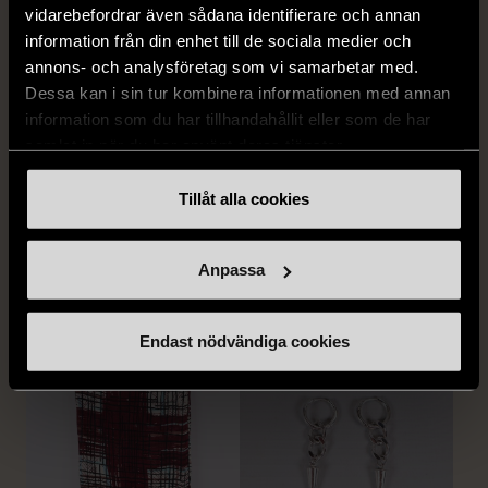
vidarebefordrar även sådana identifierare och annan
information från din enhet till de sociala medier och
annons- och analysföretag som vi samarbetar med.
Dessa kan i sin tur kombinera informationen med annan
information som du har tillhandahållit eller som de har
samlat in när du har använt deras tjänster.
1/5
G-STAR RAW
Tillåt alla cookies
G-star - Jeans - blå
W34
Gott skick
FRÅN SAMMA VARUMÄRKE
Anpassa
359 kr
Hitta produkter från samma varumärke
Endast nödvändiga cookies