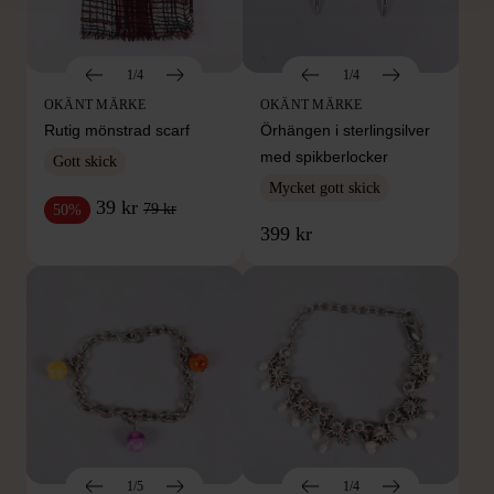
1/4
1/4
OKÄNT MÄRKE
OKÄNT MÄRKE
Rutig mönstrad scarf
Örhängen i sterlingsilver
med spikberlocker
Gott skick
Mycket gott skick
39 kr
79 kr
50%
399 kr
1/5
1/4