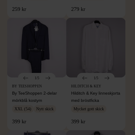
259 kr
279 kr
1/5
1/5
BY TEESHOPPEN
HILDITCH & KEY
By TeeShoppen 2-delar
Hilditch & Key linneskjorta
mörkblå kostym
med bröstficka
XXL (54)
Nytt skick
Mycket gott skick
399 kr
399 kr