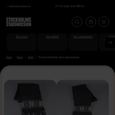
Hoppa
< stadsmissionen.se
Fri frakt över 990 kr
till
huvudinnehåll
REA DAM
REA HERR
REA INREDNING
FAKT
STUDENT
AT
Start
Shop
Herr
Stickad halsduk med mönsterkant