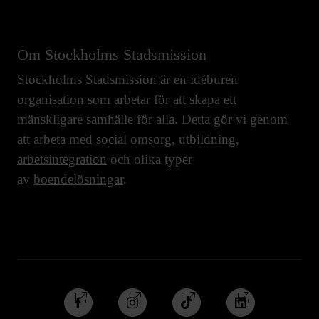
Om Stockholms Stadsmission
Stockholms Stadsmission är en idéburen
organisation som arbetar för att skapa ett
mänskligare samhälle för alla. Detta gör vi genom
att arbeta med
social omsorg
,
utbildning
,
arbetsintegration
och olika typer
av
boendelösningar
.
Följ
Följ
Följ
Följ
oss
oss
oss
oss