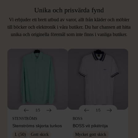
Unika och prisvärda fynd
Vi erbjuder ett brett utbud av varor, allt från kläder och möbler
LIKNANDE PRODUKTER
till böcker och elektronik i våra butiker. Du har chansen att hitta
unika och originella föremål som inte finns i vanliga butiker.
Hitta produkter som påminner om denna
1/5
1/5
STENSTRÖMS
BOSS
Stenströms skjorta turkos
BOSS vit pikétröja
L (50)
Gott skick
Mycket gott skick