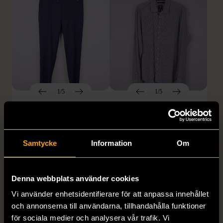
1/5
1/5
DRESSMANN
BONDELID
Dressmann -
Bondelid - Randig skjorta
Kostymbyxor med
- Blå vit
pressveck
Samtycke
Information
Om
XL (52)
Gott skick
Mycket gott skick
159 kr
199 kr
Denna webbplats använder cookies
Vi använder enhetsidentifierare för att anpassa innehållet
och annonserna till användarna, tillhandahålla funktioner
för sociala medier och analysera vår trafik. Vi