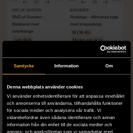
1/5
1/5
SNÖ OF SWEDEN
RODEBJER
SNÖ of Sweden -
Rodebjer - Mönstrad topp
Halsband med
med knappdetalj
cirkelhänge
M (38-40)
Gott skick
Mycket gott skick
169 kr
399 kr
Samtycke
Information
Om
Denna webbplats använder cookies
Vi använder enhetsidentifierare för att anpassa innehållet
och annonserna till användarna, tillhandahålla funktioner
för sociala medier och analysera vår trafik. Vi
vidarebefordrar även sådana identifierare och annan
1/5
1/5
information från din enhet till de sociala medier och
H&M
H&M
annons- och analysföretag som vi samarbetar med.