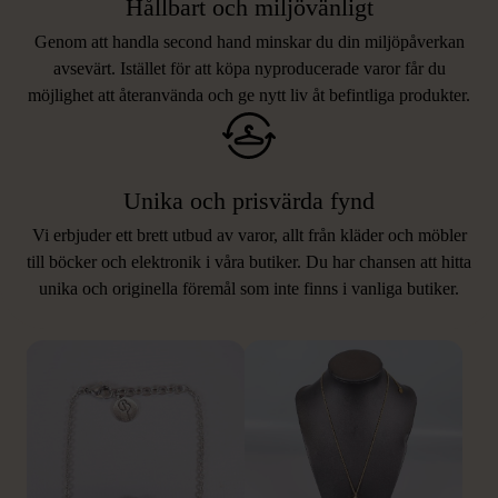
Hållbart och miljövänligt
Genom att handla second hand minskar du din miljöpåverkan
avsevärt. Istället för att köpa nyproducerade varor får du
möjlighet att återanvända och ge nytt liv åt befintliga produkter.
Unika och prisvärda fynd
Vi erbjuder ett brett utbud av varor, allt från kläder och möbler
LIKNANDE PRODUKTER
till böcker och elektronik i våra butiker. Du har chansen att hitta
unika och originella föremål som inte finns i vanliga butiker.
Hitta produkter som påminner om denna