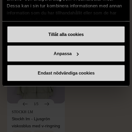
H&M - Leopardmönstrad
H&M - Plisserad midikjol
Dessa kan i sin tur kombinera informationen med annan
volangklänning
med resårmidja -
information som du har tillhandahållit eller som de har
Salviagrön
XS (32-34)
Nytt skick
samlat in när du har använt deras tjänster.
M (38-40)
Gott skick
99 kr
Tillåt alla cookies
129 kr
Anpassa
Endast nödvändiga cookies
1/5
STOCKH LM
Stockh lm - Ljusgrön
viskosblus med v-ringning