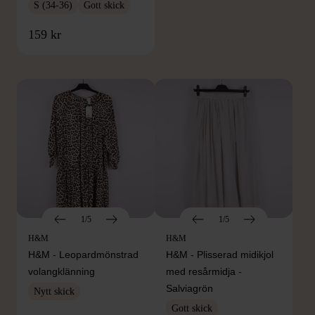
S (34-36)
Gott skick
FRÅN SAMMA VARUMÄRKE
159 kr
Hitta produkter från samma varumärke
1/5
1/5
H&M
H&M
H&M - Leopardmönstrad
H&M - Plisserad midikjol
volangklänning
med resårmidja -
Salviagrön
Nytt skick
Gott skick