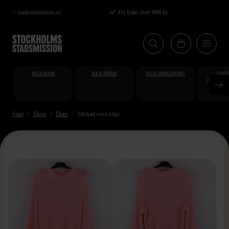
Hoppa
< stadsmissionen.se
Fri frakt över 990 kr
till
huvudinnehåll
REA DAM
REA HERR
REA INREDNING
FAKT
STUDENT
AT
Start
Shop
Dam
Stickad rosa tröja