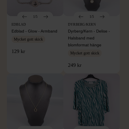
1/5
1/5
EDBLAD
DYRBERG/KERN
Edblad - Glow - Armband
Dyrberg/Kern - Delise -
Halsband med
Mycket gott skick
blomformat hänge
129 kr
Mycket gott skick
249 kr