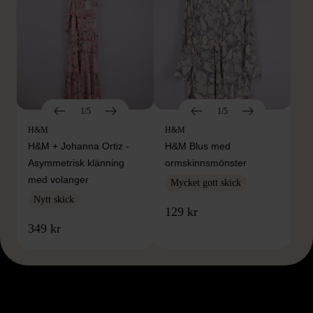
1/5
1/5
H&M
H&M
H&M + Johanna Ortiz -
H&M Blus med
Asymmetrisk klänning
ormskinnsmönster
med volanger
Mycket gott skick
Nytt skick
129 kr
349 kr