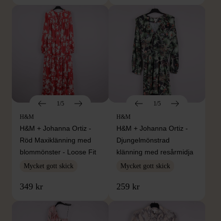
1/5
1/5
H&M
H&M
H&M + Johanna Ortiz -
H&M + Johanna Ortiz -
Röd Maxiklänning med
Djungelmönstrad
blommönster - Loose Fit
klänning med resårmidja
Mycket gott skick
Mycket gott skick
349 kr
259 kr