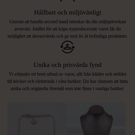
Hållbart och miljövänligt
Genom att handla second hand minskar du din miljöpåverkan
avsevärt. Istället för att köpa nyproducerade varor får du
möjlighet att återanvända och ge nytt liv åt befintliga produkter.
Unika och prisvärda fynd
Vi erbjuder ett brett utbud av varor, allt från kläder och möbler
LIKNANDE PRODUKTER
till böcker och elektronik i våra butiker. Du har chansen att hitta
unika och originella föremål som inte finns i vanliga butiker.
Hitta produkter som påminner om denna