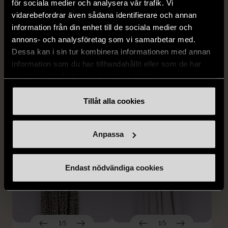
för sociala medier och analysera vår trafik. Vi
vidarebefordrar även sådana identifierare och annan
1/5
1/5
information från din enhet till de sociala medier och
SNÖ OF SWEDEN
RODEBJER
annons- och analysföretag som vi samarbetar med.
SNÖ of Sweden -
Rodebjer - Mönstrad topp
Dessa kan i sin tur kombinera informationen med annan
Halsband med
med knappdetalj
information som du har tillhandahållit eller som de har
cirkelhänge
M (38-40)
samlat in när du har använt deras tjänster.
Gott skick
Mycket gott skick
Tillåt alla cookies
169 kr
399 kr
Anpassa
Endast nödvändiga cookies
1/5
1/5