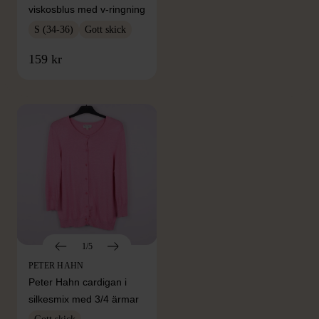
viskosblus med v-ringning
S (34-36)
Gott skick
FRÅN SAMMA VARUMÄRKE
159 kr
Hitta produkter från samma varumärke
1/5
PETER HAHN
Peter Hahn cardigan i
silkesmix med 3/4 ärmar