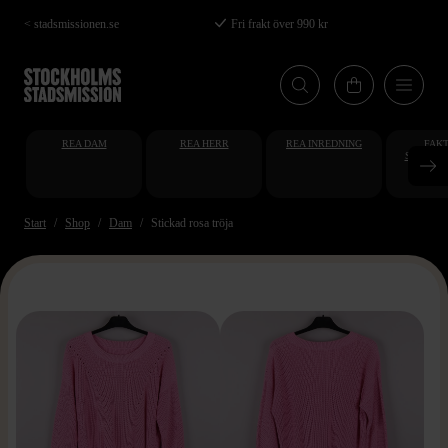
Hoppa
< stadsmissionen.se
Fri frakt över 990 kr
till
huvudinnehåll
REA DAM
REA HERR
REA INREDNING
FAKT
STUDENT
AT
Start
Shop
Dam
Stickad rosa tröja