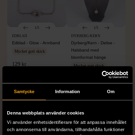
1/5
1/5
EDBLAD
DYRBERG/KERN
Edblad - Glow - Armband
Dyrberg/Kern - Delise -
Halsband med
Mycket gott skick
blomformat hänge
129 kr
Mycket gott skick
249 kr
Samtycke
Information
Om
Denna webbplats använder cookies
Vi använder enhetsidentifierare för att anpassa innehållet
och annonserna till användarna, tillhandahålla funktioner