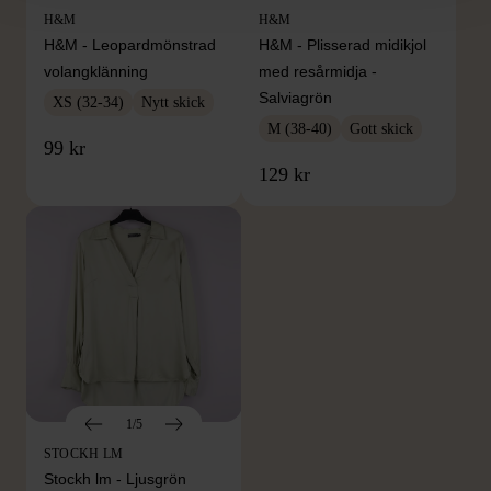
H&M
H&M
H&M - Leopardmönstrad
H&M - Plisserad midikjol
volangklänning
med resårmidja -
Salviagrön
XS (32-34)
Nytt skick
M (38-40)
Gott skick
99 kr
129 kr
1/5
STOCKH LM
Stockh lm - Ljusgrön