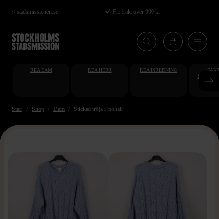
Hoppa
< stadsmissionen.se
Fri frakt över 990 kr
till
huvudinnehåll
REA DAM
REA HERR
REA INREDNING
FAKT
STUDENT
AT
Start
Shop
Dam
Stickad tröja i mohair