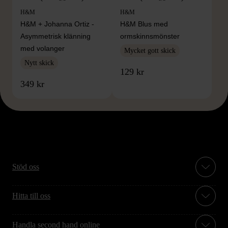
H&M
H&M
H&M + Johanna Ortiz -
H&M Blus med
Asymmetrisk klänning
ormskinnsmönster
med volanger
Mycket gott skick
Nytt skick
129 kr
349 kr
Stöd oss
Hitta till oss
Handla second hand online