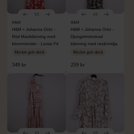
1/5
1/5
H&M
H&M
H&M + Johanna Ortiz -
H&M + Johanna Ortiz -
Röd Maxiklänning med
Djungelmönstrad
blommönster - Loose Fit
klänning med resårmidja
Mycket gott skick
Mycket gott skick
349 kr
259 kr
1/5
1/5