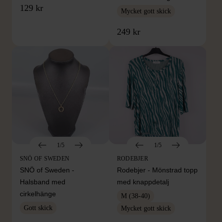
129 kr
Mycket gott skick
249 kr
1/5
1/5
SNÖ OF SWEDEN
RODEBJER
SNÖ of Sweden -
Rodebjer - Mönstrad topp
Halsband med
med knappdetalj
cirkelhänge
M (38-40)
Gott skick
Mycket gott skick