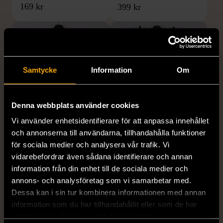
169 kr
399 kr
Samtycke
Information
Om
Denna webbplats använder cookies
Vi använder enhetsidentifierare för att anpassa innehållet
1/5
1/5
och annonserna till användarna, tillhandahålla funktioner
H&M
H&M
för sociala medier och analysera vår trafik. Vi
H&M - Leopardmönstrad
H&M - Plisserad midikjol
vidarebefordrar även sådana identifierare och annan
volangklänning
med resårmidja -
information från din enhet till de sociala medier och
Salviagrön
XS (32-34)
Nytt skick
annons- och analysföretag som vi samarbetar med.
M (38-40)
Gott skick
99 kr
Dessa kan i sin tur kombinera informationen med annan
129 kr
information som du har tillhandahållit eller som de har
samlat in när du har använt deras tjänster.