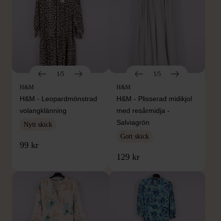
1/5
1/5
H&M
H&M
H&M - Leopardmönstrad
H&M - Plisserad midikjol
volangklänning
med resårmidja -
Salviagrön
Nytt skick
Gott skick
99 kr
129 kr