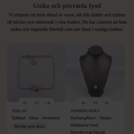
Unika och prisvärda fynd
Vi erbjuder ett brett utbud av varor, allt från kläder och möbler
LIKNANDE PRODUKTER
till böcker och elektronik i våra butiker. Du har chansen att hitta
unika och originella föremål som inte finns i vanliga butiker.
Hitta produkter som påminner om denna
1/5
1/5
EDBLAD
DYRBERG/KERN
Edblad - Glow - Armband
Dyrberg/Kern - Delise -
Halsband med
Mycket gott skick
blomformat hänge