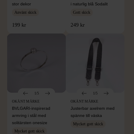
stor dekor
i naturlig blå Sodalit
Använt skick
Gott skick
199 kr
249 kr
1/5
1/5
OKÄNT MÄRKE
OKÄNT MÄRKE
BVLGARI-inspirerad
Justerbar axelrem med
armring i stål med
spänne till väska
solitärsten onesize
Mycket gott skick
Mycket gott skick