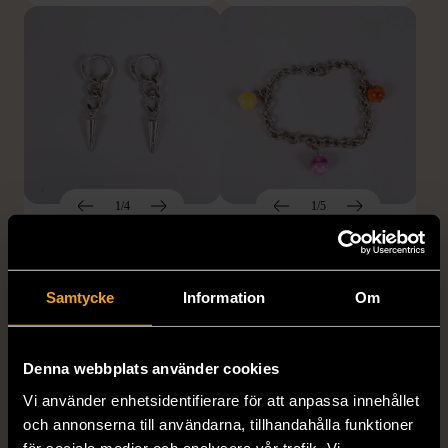
1/4
1/5
OKÄNT MÄRKE
OKÄNT MÄRKE
Örhängen i sterlingsilver
Armband med färgglada
med spikberlocker
kulor
Samtycke
Information
Om
Mycket gott skick
Gott skick
399 kr
69 kr
Denna webbplats använder cookies
Vi använder enhetsidentifierare för att anpassa innehållet
och annonserna till användarna, tillhandahålla funktioner
för sociala medier och analysera vår trafik. Vi