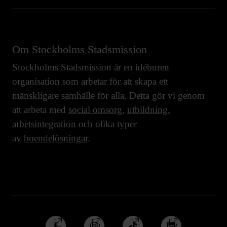
Om Stockholms Stadsmission
Stockholms Stadsmission är en idéburen
organisation som arbetar för att skapa ett
mänskligare samhälle för alla. Detta gör vi genom
att arbeta med
social omsorg
,
utbildning
,
arbetsintegration
och olika typer
av
boendelösningar
.
Följ
Följ
Följ
Följ