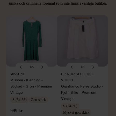
unika och originella föremål som inte finns i vanliga butiker.
Hitta produkter som påminner om denna
1/5
1/5
MISSONI
GIANFRANCO FERRE
Missoni - Klänning -
STUDIO
Stickad - Grön - Premium
Gianfranco Ferre Studio -
Vintage
Kjol - Silke - Premium
Vintage
S (34-36)
Gott skick
S (34-36)
999 kr
Mycket gott skick