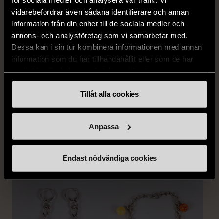
vidarebefordrar även sådana identifierare och annan
information från din enhet till de sociala medier och
annons- och analysföretag som vi samarbetar med.
Dessa kan i sin tur kombinera informationen med annan
information som du har tillhandahållit eller som de har
1/5
samlat in när du har använt deras tjänster.
PILGRIM
Pilgrim Armband med
Tillåt alla cookies
blomdetaljer och stenar
Använt skick
Anpassa
FRÅN SAMMA VARUMÄRKE
199 kr
Hitta produkter från samma varumärke
Endast nödvändiga cookies