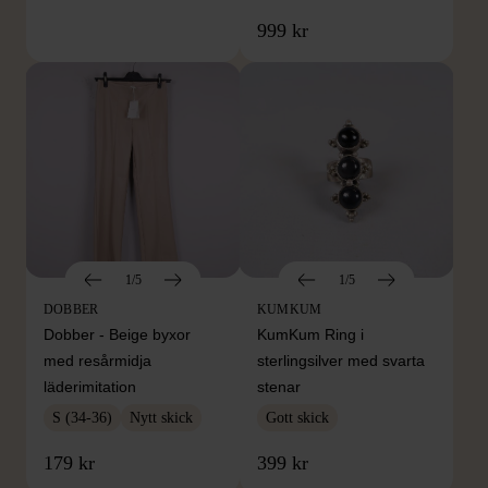
999 kr
1/5
1/5
DOBBER
KUMKUM
Dobber - Beige byxor
KumKum Ring i
med resårmidja
sterlingsilver med svarta
läderimitation
stenar
S (34-36)
Nytt skick
Gott skick
179 kr
399 kr