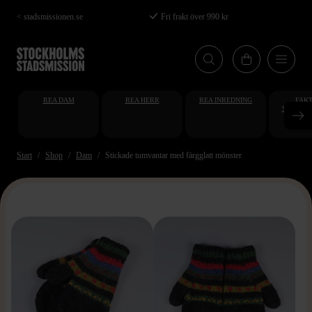
Hoppa
< stadsmissionen.se
Fri frakt över 990 kr
till
huvudinnehåll
REA DAM
REA HERR
REA INREDNING
FAKT
STUDENT
AT
Start
Shop
Dam
Stickade tumvantar med färgglatt mönster