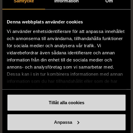
Samtycke
Information
Om
1/5
1/5
DAGMAR
TOPSHOP
Denna webbplats använder cookies
Dagmar lätt fodrad jacka
TOPSHOP dubbelknäppt
Vi använder enhetsidentifierare för att anpassa innehållet
med dragkedja
rutig kappa
och annonserna till användarna, tillhandahålla funktioner
M (38-40)
Gott skick
M (38-40)
för sociala medier och analysera vår trafik. Vi
Mycket gott skick
vidarebefordrar även sådana identifierare och annan
299 kr
599 kr
50%
information från din enhet till de sociala medier och
149 kr
299 kr
50%
annons- och analysföretag som vi samarbetar med.
Dessa kan i sin tur kombinera informationen med annan
information som du har tillhandahållit eller som de har
samlat in när du har använt deras tjänster.
Tillåt alla cookies
Anpassa
1/5