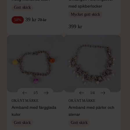
med spikberlocker
Gott skick
Mycket gott skick
39 kr
79 kr
50%
399 kr
1/5
1/4
OKÄNT MÄRKE
OKÄNT MÄRKE
Armband med färgglada
Armband med pärlor och
kulor
stenar
Gott skick
Gott skick