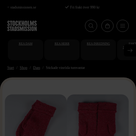
Hoppa
< stadsmissionen.se
Fri frakt över 990 kr
till
huvudinnehåll
REA DAM
REA HERR
REA INREDNING
FAKT
STUDENT
AT
Start
Shop
Dam
Stickade vinröda tumvantar