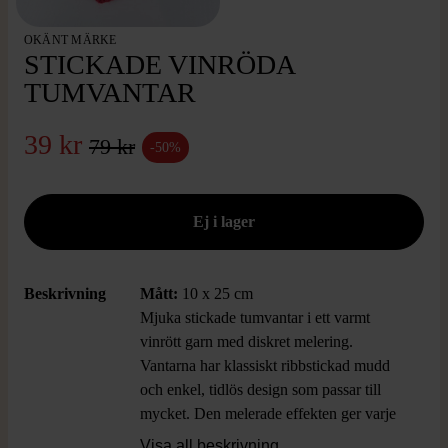
OKÄNT MÄRKE
STICKADE VINRÖDA
TUMVANTAR
39 kr
79 kr
-50%
Beskrivning
Mått:
10 x 25 cm
Mjuka stickade tumvantar i ett varmt
vinrött garn med diskret melering.
Vantarna har klassiskt ribbstickad mudd
och enkel, tidlös design som passar till
mycket. Den melerade effekten ger varje
par en unik känsla och ett hemtrevligt,
Visa all beskrivning