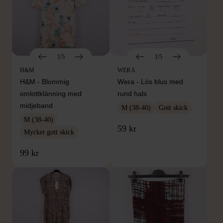
1/5
1/5
H&M
WERA
H&M - Blommig
Wera - Lös blus med
omlottklänning med
rund hals
midjeband
M (38-40)
Gott skick
M (38-40)
59 kr
Mycket gott skick
99 kr