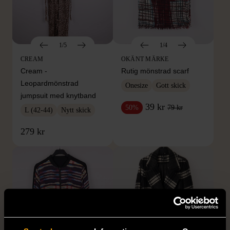
1/5
1/4
CREAM
OKÄNT MÄRKE
Cream -
Rutig mönstrad scarf
Leopardmönstrad
Onesize
Gott skick
jumpsuit med knytband
39 kr
79 kr
50%
L (42-44)
Nytt skick
279 kr