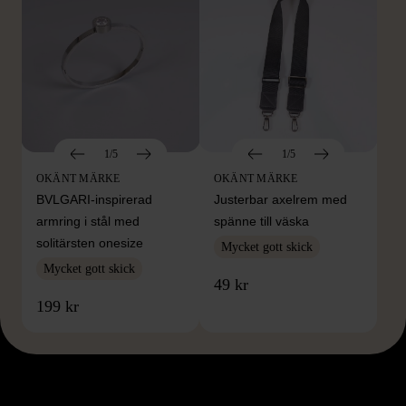
1/5
1/5
OKÄNT MÄRKE
OKÄNT MÄRKE
BVLGARI-inspirerad
Justerbar axelrem med
armring i stål med
spänne till väska
solitärsten onesize
Mycket gott skick
Mycket gott skick
49 kr
199 kr