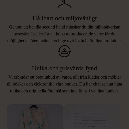
Hållbart och miljövänligt
Genom att handla second hand minskar du din miljöpåverkan
avsevärt. Istället för att köpa nyproducerade varor får du
möjlighet att återanvända och ge nytt liv åt befintliga produkter.
Unika och prisvärda fynd
Vi erbjuder ett brett utbud av varor, allt från kläder och möbler
LIKNANDE PRODUKTER
till böcker och elektronik i våra butiker. Du har chansen att hitta
unika och originella föremål som inte finns i vanliga butiker.
Hitta produkter som påminner om denna