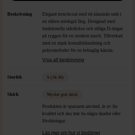
Beskrivning
Elegant trenchcoat med ett klassiskt snitt i
en stilren mörkgrå färg. Designad med
funktionella sidofickor och stiliga D-ringar
på ryggen för en modern touch. Tillverkad
med en mjuk bomullsblandning och
polyesterfoder för en behaglig känsla.
Perfekt för både vardag och speciella
Visa all beskrivning
tillfällen.
Storlek
S (34-36)
Skick
Mycket gott skick
Produkten är sparsamt använd, är av fin
kvalitet och ska inte ha några skador eller
förslitningar.
Läs mer om hur vi bedömer