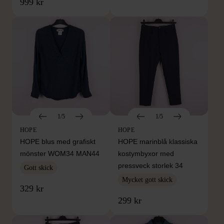
999 kr
1/5
1/5
HOPE
HOPE
HOPE blus med grafiskt
HOPE marinblå klassiska
mönster WOM34 MAN44
kostymbyxor med
pressveck storlek 34
Gott skick
Mycket gott skick
329 kr
299 kr