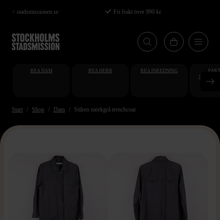
Hoppa
< stadsmissionen.se
Fri frakt över 990 kr
till
huvudinnehåll
REA DAM
REA HERR
REA INREDNING
FAKT
STUDENT
AT
Start
Shop
Dam
Stilren mörkgrå trenchcoat