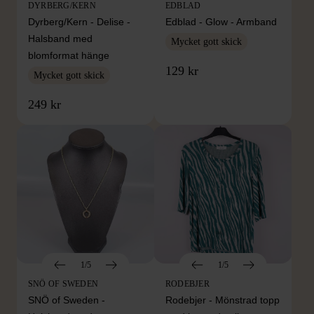
DYRBERG/KERN
EDBLAD
Dyrberg/Kern - Delise -
Edblad - Glow - Armband
Halsband med
Mycket gott skick
blomformat hänge
129 kr
Mycket gott skick
249 kr
1/5
1/5
SNÖ OF SWEDEN
RODEBJER
SNÖ of Sweden -
Rodebjer - Mönstrad topp