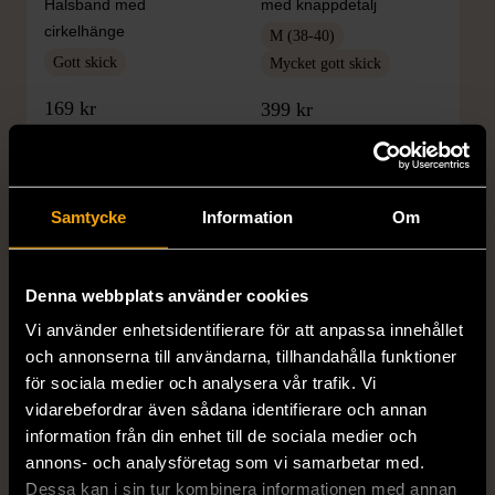
Halsband med
med knappdetalj
cirkelhänge
M (38-40)
Gott skick
Mycket gott skick
169 kr
399 kr
Samtycke
Information
Om
Denna webbplats använder cookies
Vi använder enhetsidentifierare för att anpassa innehållet
och annonserna till användarna, tillhandahålla funktioner
1/5
1/5
för sociala medier och analysera vår trafik. Vi
H&M
H&M
vidarebefordrar även sådana identifierare och annan
H&M - Leopardmönstrad
H&M - Plisserad midikjol
information från din enhet till de sociala medier och
volangklänning
med resårmidja -
annons- och analysföretag som vi samarbetar med.
Salviagrön
XS (32-34)
Nytt skick
Dessa kan i sin tur kombinera informationen med annan