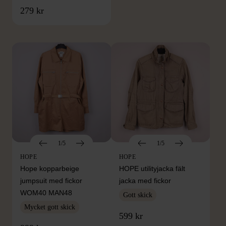
FRÅN SAMMA VARUMÄRKE
279 kr
Hitta produkter från samma varumärke
1/5
1/5
HOPE
HOPE
Hope kopparbeige
HOPE utilityjacka fält
jumpsuit med fickor
jacka med fickor
WOM40 MAN48
Gott skick
Mycket gott skick
599 kr