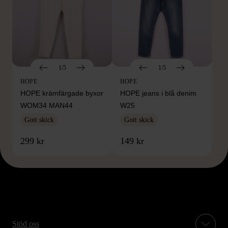
1/5
1/5
HOPE
HOPE
HOPE krämfärgade byxor
HOPE jeans i blå denim
WOM34 MAN44
W25
Gott skick
Gott skick
299 kr
149 kr
Stöd oss