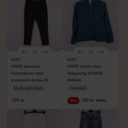
1/5
1/5
HOPE
HOPE
HOPE klassiska
HOPE skjorta med
kostymbyxor med
knäppning WOM36
pressveck storlek 34
MAN44
Mycket gott skick
Gott skick
299 kr
199 kr
399 kr
50%