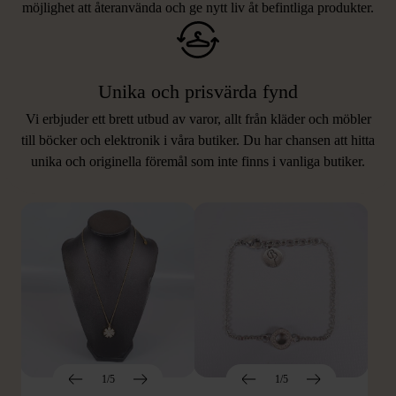
möjlighet att återanvända och ge nytt liv åt befintliga produkter.
Unika och prisvärda fynd
Vi erbjuder ett brett utbud av varor, allt från kläder och möbler
LIKNANDE PRODUKTER
till böcker och elektronik i våra butiker. Du har chansen att hitta
unika och originella föremål som inte finns i vanliga butiker.
Hitta produkter som påminner om denna
1/5
1/5