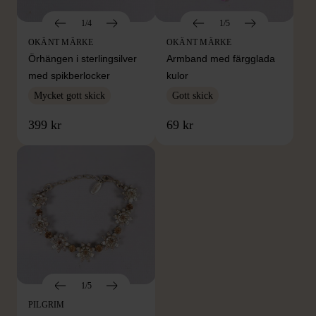
1/4
1/5
OKÄNT MÄRKE
OKÄNT MÄRKE
Örhängen i sterlingsilver
Armband med färgglada
med spikberlocker
kulor
Mycket gott skick
Gott skick
399 kr
69 kr
1/5
PILGRIM