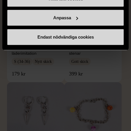
Anpassa
1/5
1/5
DOBBER
KUMKUM
Endast nödvändiga cookies
Dobber - Beige byxor
KumKum Ring i
med resårmidja
sterlingsilver med svarta
läderimitation
stenar
S (34-36)
Nytt skick
Gott skick
179 kr
399 kr