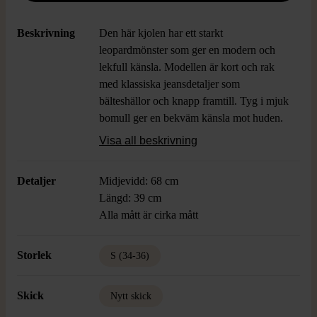
Beskrivning
Den här kjolen har ett starkt
leopardmönster som ger en modern och
lekfull känsla. Modellen är kort och rak
med klassiska jeansdetaljer som
bälteshällor och knapp framtill. Tyg i mjuk
bomull ger en bekväm känsla mot huden.
Perfekt för dig som gillar statement pieces
Visa all beskrivning
med cool attityd och lätt vintage vibe.
Detaljer
Midjevidd: 68 cm
Längd: 39 cm
Alla mått är cirka mått
Storlek
S (34-36)
Skick
Nytt skick