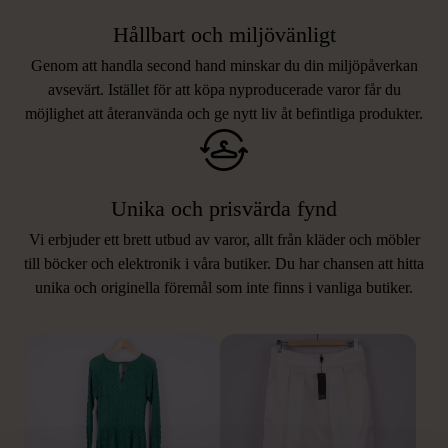
Hållbart och miljövänligt
Genom att handla second hand minskar du din miljöpåverkan
avsevärt. Istället för att köpa nyproducerade varor får du
möjlighet att återanvända och ge nytt liv åt befintliga produkter.
Unika och prisvärda fynd
Vi erbjuder ett brett utbud av varor, allt från kläder och möbler
LIKNANDE PRODUKTER
till böcker och elektronik i våra butiker. Du har chansen att hitta
unika och originella föremål som inte finns i vanliga butiker.
Hitta produkter som påminner om denna