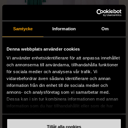
1/5
1/5
Samtycke
Information
Om
MISSONI
GIANFRANCO FERRE
Missoni - Klänning -
STUDIO
Stickad - Grön - Premium
Gianfranco Ferre Studio -
Denna webbplats använder cookies
Vintage
Kjol - Silke - Premium
Vi använder enhetsidentifierare för att anpassa innehållet
Vintage
S (34-36)
Gott skick
och annonserna till användarna, tillhandahålla funktioner
S (34-36)
för sociala medier och analysera vår trafik. Vi
999 kr
Mycket gott skick
vidarebefordrar även sådana identifierare och annan
information från din enhet till de sociala medier och
999 kr
annons- och analysföretag som vi samarbetar med.
Dessa kan i sin tur kombinera informationen med annan
information som du har tillhandahållit eller som de har
samlat in när du har använt deras tjänster.
Tillåt alla cookies