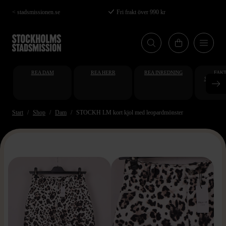
Hoppa
< stadsmissionen.se
Fri frakt över 990 kr
till
huvudinnehåll
REA DAM
REA HERR
REA INREDNING
FAKT
STUDENT
AT
Start
Shop
Dam
STOCKH LM kort kjol med leopardmönster