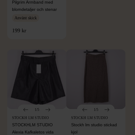
Pilgrim Armband med
blomdetaljer och stenar
Använt skick
FRÅN SAMMA VARUMÄRKE
199 kr
Hitta produkter från samma varumärke
1/5
1/5
STOCKH LM STUDIO
STOCKH LM STUDIO
STOCKHLM STUDIO
Stockh lm studio stickad
Alexia Kafkaletos vida
kjol