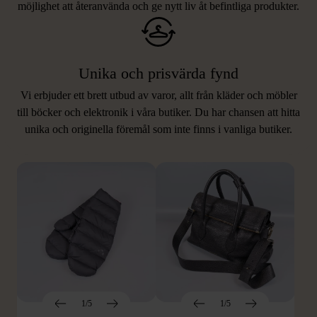
möjlighet att återanvända och ge nytt liv åt befintliga produkter.
Unika och prisvärda fynd
Vi erbjuder ett brett utbud av varor, allt från kläder och möbler
LIKNANDE PRODUKTER
till böcker och elektronik i våra butiker. Du har chansen att hitta
unika och originella föremål som inte finns i vanliga butiker.
Hitta produkter som påminner om denna
1/5
1/5