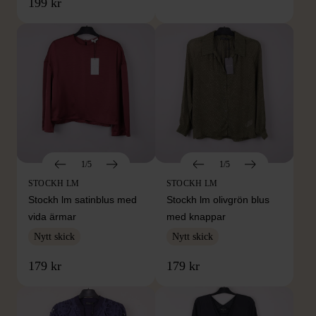
199 kr
1/5
1/5
STOCKH LM
STOCKH LM
Stockh lm satinblus med
Stockh lm olivgrön blus
vida ärmar
med knappar
Nytt skick
Nytt skick
179 kr
179 kr