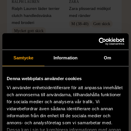
RALPH LAUREN
ZARA
Ralph Lauren läder terrier
Zara plisserad midikjol
clutch handledsväska
med ränder
med broderi
M (38-40)
Gott skick
Mycket gott skick
149 kr
399 kr
Samtycke
Information
Om
Denna webbplats använder cookies
Vi använder enhetsidentifierare för att anpassa innehållet
och annonserna till användarna, tillhandahålla funktioner
för sociala medier och analysera vår trafik. Vi
vidarebefordrar även sådana identifierare och annan
1/5
1/5
information från din enhet till de sociala medier och
ZARA
ZARA
annons- och analysföretag som vi samarbetar med.
Zara tweed rutig kavaj
Zara blå ribbstickad
Dessa kan i sin tur kombinera informationen med annan