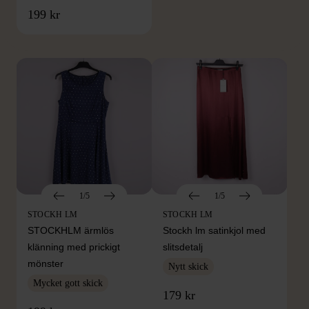
FRÅN SAMMA VARUMÄRKE
199 kr
Hitta produkter från samma varumärke
1/5
1/5
STOCKH LM
STOCKH LM
STOCKHLM ärmlös
Stockh lm satinkjol med
klänning med prickigt
slitsdetalj
mönster
Nytt skick
Mycket gott skick
179 kr