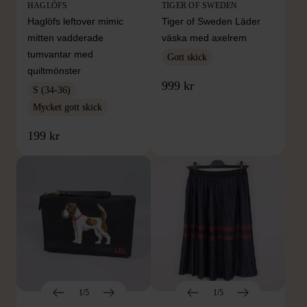
HAGLÖFS
TIGER OF SWEDEN
Haglöfs leftover mimic
Tiger of Sweden Läder
mitten vadderade
väska med axelrem
tumvantar med
Gott skick
quiltmönster
999 kr
S (34-36)
Mycket gott skick
199 kr
1/5
1/5