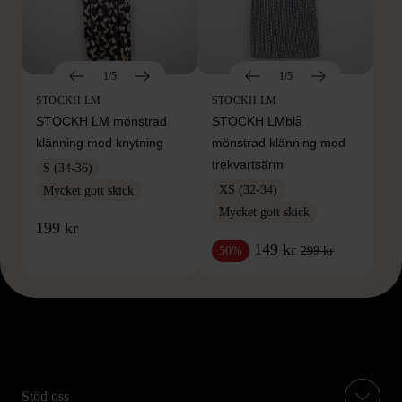
1/5
1/5
STOCKH LM
STOCKH LM
STOCKH LM mönstrad
STOCKH LMblå
klänning med knytning
mönstrad klänning med
trekvartsärm
S (34-36)
XS (32-34)
Mycket gott skick
Mycket gott skick
199 kr
149 kr
299 kr
50%
Stöd oss