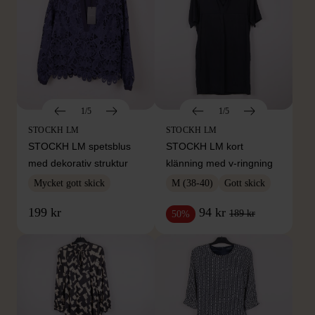
1/5
1/5
STOCKH LM
STOCKH LM
STOCKH LM spetsblus
STOCKH LM kort
med dekorativ struktur
klänning med v-ringning
Mycket gott skick
M (38-40)
Gott skick
199 kr
94 kr
189 kr
50%