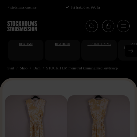
Hoppa
< stadsmissionen.se
Fri frakt över 990 kr
till
huvudinnehåll
REA DAM
REA HERR
REA INREDNING
FAKT
STUDENT
AT
Start
Shop
Dam
STOCKH LM mönstrad klänning med knytskärp