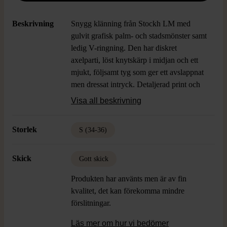
Beskrivning
Snygg klänning från Stockh LM med
gulvit grafisk palm- och stadsmönster samt
ledig V-ringning. Den har diskret
axelparti, löst knytskärp i midjan och ett
mjukt, följsamt tyg som ger ett avslappnat
men dressat intryck. Detaljerad print och
luftig känsla för dig som gillar stylish och
Visa all beskrivning
lekfull design.
Storlek
S (34-36)
Skick
Gott skick
Produkten har använts men är av fin
kvalitet, det kan förekomma mindre
förslitningar.
Läs mer om hur vi bedömer