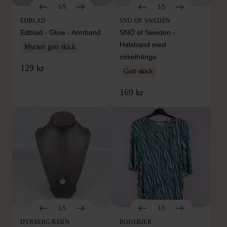
1/5
1/5
EDBLAD
SNÖ OF SWEDEN
Edblad - Glow - Armband
SNÖ of Sweden -
Halsband med
Mycket gott skick
cirkelhänge
129 kr
Gott skick
169 kr
1/5
1/5
DYRBERG/KERN
RODEBJER