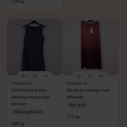
FRÅN SAMMA VARUMÄRKE
159 kr
Hitta produkter från samma varumärke
1/5
1/5
STOCKH LM
STOCKH LM
STOCKHLM ärmlös
Stockh lm satinkjol med
klänning med prickigt
slitsdetalj
mönster
Nytt skick
Mycket gott skick
179 kr
199 kr