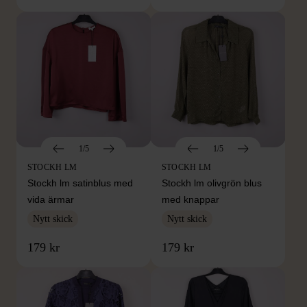
1/5
1/5
STOCKH LM
STOCKH LM
Stockh lm satinblus med
Stockh lm olivgrön blus
vida ärmar
med knappar
Nytt skick
Nytt skick
179 kr
179 kr