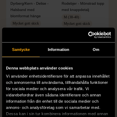
Dyrberg/Kern - Delise -
Rodebjer - Mönstrad topp
Halsband med
med knappdetalj
blomformat hänge
M (38-40)
Mycket gott skick
Mycket gott skick
249 kr
399 kr
Samtycke
Information
Om
Denna webbplats använder cookies
Vi använder enhetsidentifierare för att anpassa innehållet
och annonserna till användarna, tillhandahålla funktioner
för sociala medier och analysera vår trafik. Vi
1/5
1/5
vidarebefordrar även sådana identifierare och annan
information från din enhet till de sociala medier och
H&M
H&M
H&M - Leopardmönstrad
H&M - Plisserad midikjol
annons- och analysföretag som vi samarbetar med.
volangklänning
med resårmidja -
Dessa kan i sin tur kombinera informationen med annan