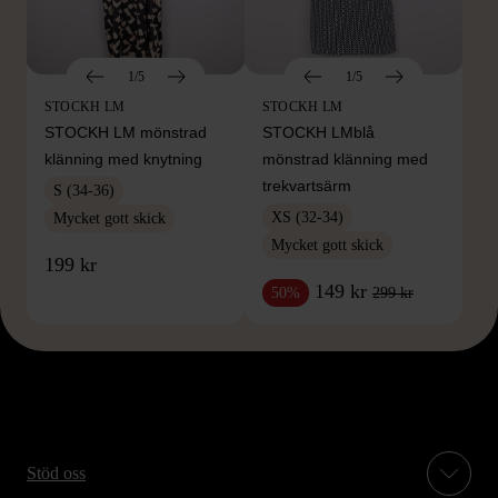
1/5
1/5
STOCKH LM
STOCKH LM
STOCKH LM mönstrad
STOCKH LMblå
klänning med knytning
mönstrad klänning med
trekvartsärm
S (34-36)
XS (32-34)
Mycket gott skick
Mycket gott skick
199 kr
149 kr
299 kr
50%
Stöd oss