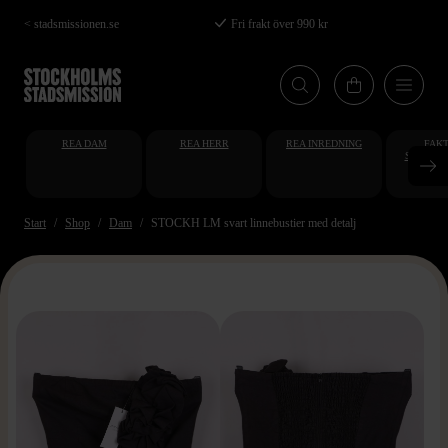
Hoppa
< stadsmissionen.se
Fri frakt över 990 kr
till
huvudinnehåll
REA DAM
REA HERR
REA INREDNING
FAKT
STUDENT
AT
Start
Shop
Dam
STOCKH LM svart linnebustier med detalj