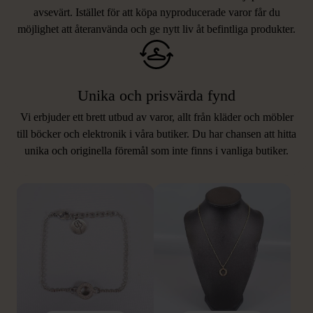
avsevärt. Istället för att köpa nyproducerade varor får du
möjlighet att återanvända och ge nytt liv åt befintliga produkter.
Unika och prisvärda fynd
Vi erbjuder ett brett utbud av varor, allt från kläder och möbler
LIKNANDE PRODUKTER
till böcker och elektronik i våra butiker. Du har chansen att hitta
unika och originella föremål som inte finns i vanliga butiker.
Hitta produkter som påminner om denna