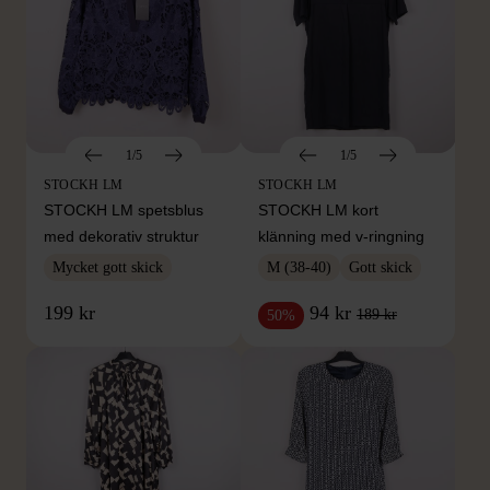
1/5
1/5
STOCKH LM
STOCKH LM
STOCKH LM spetsblus
STOCKH LM kort
med dekorativ struktur
klänning med v-ringning
Mycket gott skick
M (38-40)
Gott skick
199 kr
94 kr
189 kr
50%