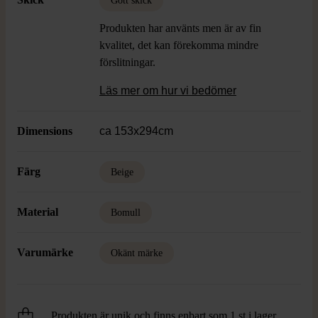
Gott skick
Produkten har använts men är av fin
kvalitet, det kan förekomma mindre
förslitningar.
Läs mer om hur vi bedömer
Dimensions
ca 153x294cm
Färg
Beige
Material
Bomull
Varumärke
Okänt märke
Produkten är unik och finns enbart som 1 st i lager.