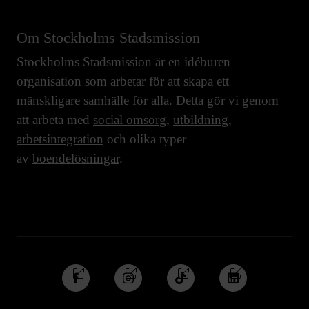
Om Stockholms Stadsmission
Stockholms Stadsmission är en idéburen
organisation som arbetar för att skapa ett
mänskligare samhälle för alla. Detta gör vi genom
att arbeta med
social omsorg
,
utbildning
,
arbetsintegration
och olika typer
av
boendelösningar
.
Följ
Följ
Följ
Följ
oss
oss
oss
oss
på
på
på
på