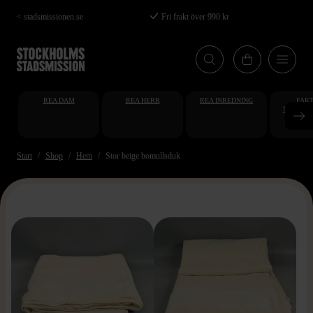
Hoppa
< stadsmissionen.se
Fri frakt över 990 kr
till
huvudinnehåll
REA DAM
REA HERR
REA INREDNING
FAKT
STUDENT
AT
Start
Shop
Hem
Stor beige bomullsduk