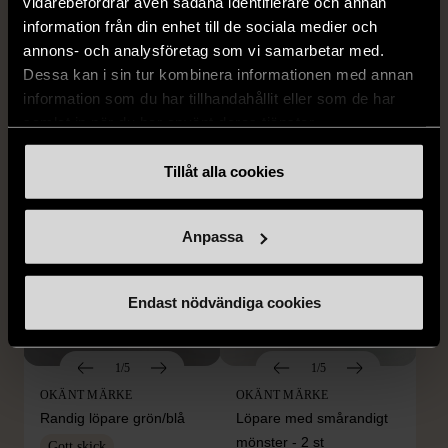
vidarebefordrar även sådana identifierare och annan
1/5
1/5
information från din enhet till de sociala medier och
OKÄNT MÄRKE
OKÄNT MÄRKE
annons- och analysföretag som vi samarbetar med.
Blå minigryta med lock
Duk med färgade ränder
Dessa kan i sin tur kombinera informationen med annan
information som du har tillhandahållit eller som de har
Gott skick
Gott skick
samlat in när du har använt deras tjänster.
169 kr
99 kr
Tillåt alla cookies
Anpassa
Endast nödvändiga cookies
1/5
1/5
OKÄNT MÄRKE
OKÄNT MÄRKE
Randig löpare grön/blå
Löpare med smårandigt
mönster - 2 st
Gott skick