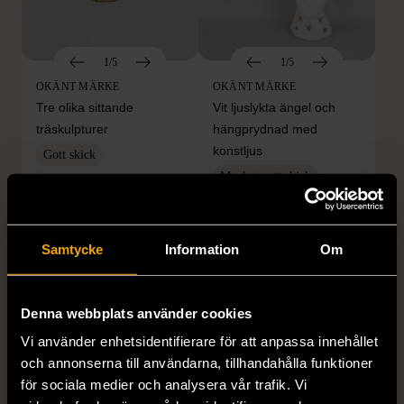
1/5
1/5
OKÄNT MÄRKE
OKÄNT MÄRKE
Tre olika sittande
Vit ljuslykta ängel och
träskulpturer
hängprydnad med
konstljus
Gott skick
Mycket gott skick
549 kr
50 kr
249 kr
80%
Samtycke
Information
Om
Denna webbplats använder cookies
Vi använder enhetsidentifierare för att anpassa innehållet
och annonserna till användarna, tillhandahålla funktioner
för sociala medier och analysera vår trafik. Vi