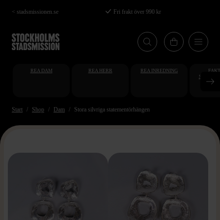
Hoppa
< stadsmissionen.se
Fri frakt över 990 kr
till
huvudinnehåll
REA DAM
REA HERR
REA INREDNING
FAKT
STUDENT
AT
Start
Shop
Dam
Stora silvriga statementörhängen