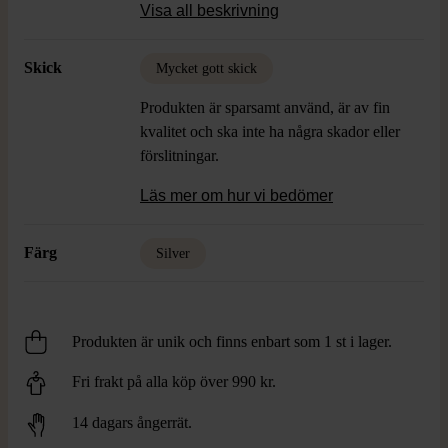
runda spår som fångar ljuset fint. Perfekta
Visa all beskrivning
för att lyfta din look med en iögonfallande
detalj.
Skick
Mycket gott skick
Produkten är sparsamt använd, är av fin
kvalitet och ska inte ha några skador eller
förslitningar.
Läs mer om hur vi bedömer
Färg
Silver
Produkten är unik och finns enbart som 1 st i lager.
Fri frakt på alla köp över 990 kr.
14 dagars ångerrät.