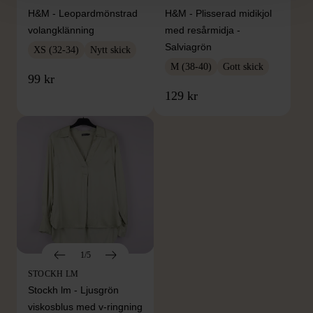
H&M - Leopardmönstrad
H&M - Plisserad midikjol
volangklänning
med resårmidja -
Salviagrön
XS (32-34)
Nytt skick
M (38-40)
Gott skick
99 kr
129 kr
1/5
STOCKH LM
Stockh lm - Ljusgrön
viskosblus med v-ringning