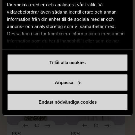
för sociala medier och analysera vår trafik. Vi
1/5
1/5
vidarebefordrar även sådana identifierare och annan
SNÖ OF SWEDEN
RODEBJER
information från din enhet till de sociala medier och
SNÖ of Sweden -
Rodebjer - Mönstrad topp
annons- och analysföretag som vi samarbetar med.
Halsband med
med knappdetalj
Dessa kan i sin tur kombinera informationen med annan
cirkelhänge
M (38-40)
information som du har tillhandahållit eller som de har
Gott skick
Mycket gott skick
samlat in när du har använt deras tjänster.
169 kr
399 kr
Tillåt alla cookies
Anpassa
Endast nödvändiga cookies
1/5
1/5
H&M
H&M