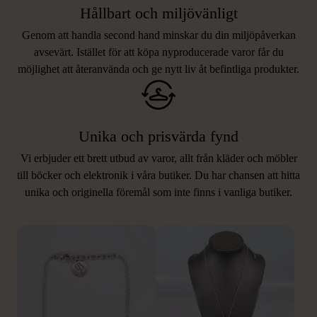
Hållbart och miljövänligt
Genom att handla second hand minskar du din miljöpåverkan
avsevärt. Istället för att köpa nyproducerade varor får du
möjlighet att återanvända och ge nytt liv åt befintliga produkter.
Unika och prisvärda fynd
Vi erbjuder ett brett utbud av varor, allt från kläder och möbler
LIKNANDE PRODUKTER
till böcker och elektronik i våra butiker. Du har chansen att hitta
unika och originella föremål som inte finns i vanliga butiker.
Hitta produkter som påminner om denna