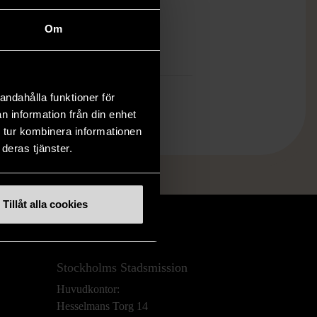
öp över 990 kr.
Om
.
andahålla funktioner för
n information från din enhet
 tur kombinera informationen
deras tjänster.
Tillåt alla cookies
Stockholms Stadsmission
Huvudkontor:
Hesselmans Torg 14