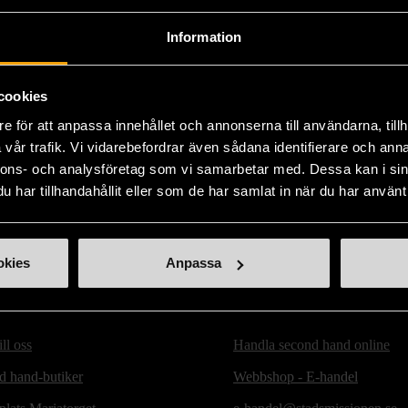
Fri frakt på alla k
Information
14 dagars ångerrät
cookies
e för att anpassa innehållet och annonserna till användarna, tillh
vår trafik. Vi vidarebefordrar även sådana identifierare och anna
nnons- och analysföretag som vi samarbetar med. Dessa kan i sin
har tillhandahållit eller som de har samlat in när du har använt 
okies
Anpassa
ill oss
Handla second hand online
d hand-butiker
Webbshop - E-handel