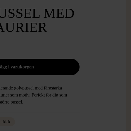
USSEL MED
AURIER
erande golvpussel med färgstarka
urier som motiv. Perfekt för dig som
 större pussel.
t skick