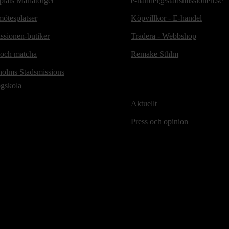
lats Mariatorget
e-handel@stadsmissionen.se
ötesplatser
Köpvillkor - E-handel
ssionen-butiker
Tradera - Webbshop
 och matcha
Remake Sthlm
holms Stadsmissions
ögskola
Aktuellt
Press och opinion