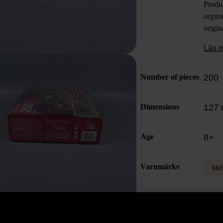
Produ
orgina
origin
Läs 
Number of pieces
200
Dimensions
127 
Age
8+
Varumärke
Mel
Produkten är unik o