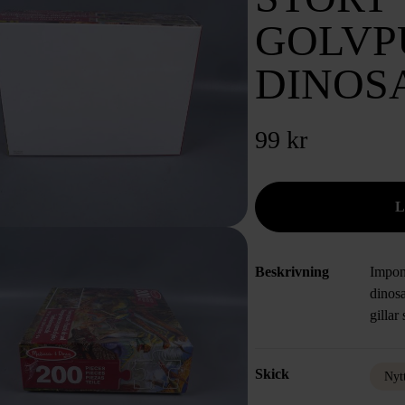
GOLVP
DINOS
99 kr
Beskrivning
Impon
dinosa
gillar
Skick
Nyt