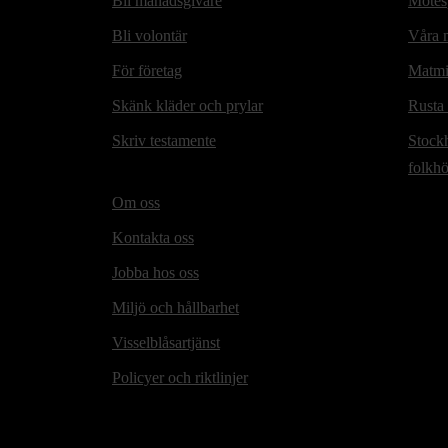
Bli månadsgivare
Mötesp
Bli volontär
Våra m
För företag
Matmi
Skänk kläder och prylar
Rusta
Skriv testamente
Stock
folkh
Om oss
Kontakta oss
Jobba hos oss
Miljö och hållbarhet
Visselblåsartjänst
Policyer och riktlinjer