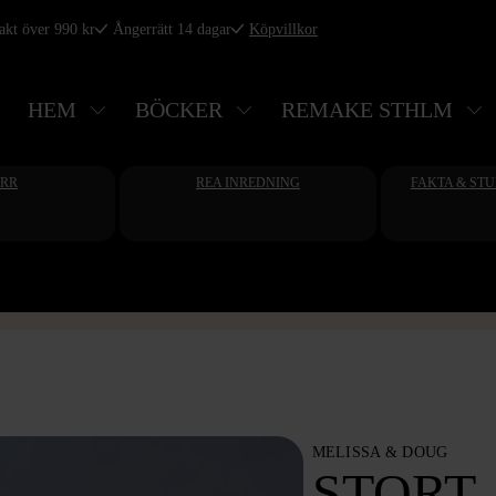
rakt över 990 kr
Ångerrätt 14 dagar
Köpvillkor
HEM
BÖCKER
REMAKE STHLM
ERR
REA INREDNING
FAKTA & ST
MELISSA & DOUG
STORT