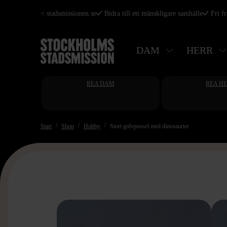
Hoppa
< stadsmissionen.se
Bidra till ett mänskligare samhälle
Fri f
till
huvudinnehåll
DAM
HERR
REA DAM
REA H
Start
Shop
Hobby
Stort golvpussel med dinosaurier