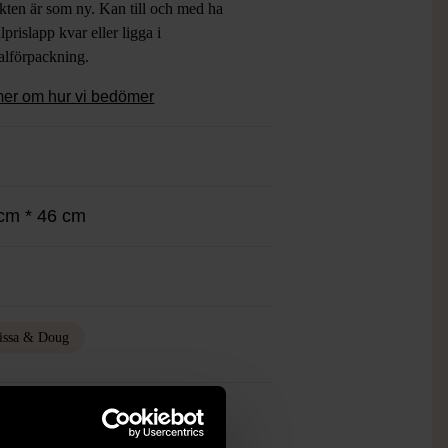
kten är som ny. Kan till och med ha
lprislapp kvar eller ligga i
alförpackning.
mer om hur vi bedömer
cm * 46 cm
issa & Doug
ch finns enbart som 1 st i lager.