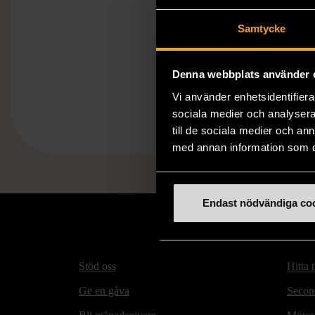
Samtycke
Denna webbplats använder 
Vi använder enhetsidentifierar
sociala medier och analysera 
till de sociala medier och a
med annan information som du 
Endast nödvändiga co
Stöd oss
Hitta t
Ge en gåva
Secon