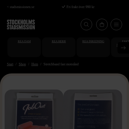
Hoppa
< stadsmissionen.se
Fri frakt över 990 kr
till
huvudinnehåll
REA DAM
REA HERR
REA INREDNING
FAKT
STUDENT
AT
Start
Shop
Hem
Stretchband fast motstånd