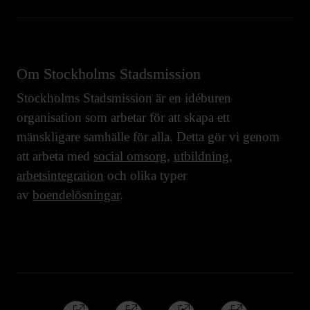
Om Stockholms Stadsmission
Stockholms Stadsmission är en idéburen
organisation som arbetar för att skapa ett
mänskligare samhälle för alla. Detta gör vi genom
att arbeta med
social omsorg
,
utbildning
,
arbetsintegration
och olika typer
av
boendelösningar
.
Följ
Följ
Följ
Följ