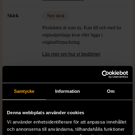
Skick
Nytt skick
Produkten är som ny. Kan till och med ha
orginalprislapp kvar eller ligga i
originalförpackning.
Läs mer om hur vi bedömer
Varumärke
JobOut
Samtycke
Information
Om
Produkten är unik och finns enbart som 1 st i lager.
Fri frakt på alla köp över 990 kr.
Denna webbplats använder cookies
Vi använder enhetsidentifierare för att anpassa innehållet
14 dagars ångerrät.
och annonserna till användarna, tillhandahålla funktioner