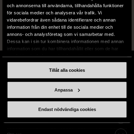
och annonserna till användarna, tillhandahålla funktioner
14 dagars ångerrät.
för sociala medier och analysera vår trafik. Vi
vidarebefordrar även sådana identifierare och annan
information från din enhet till de sociala medier och
annons- och analysföretag som vi samarbetar med.
Dessa kan i sin tur kombinera informationen med annan
information som du har tillhandahållit eller som de har
samlat in när du har använt deras tjänster.
Tillåt alla cookies
Stöd oss
Anpassa
Hitta till oss
Endast nödvändiga cookies
Handla second hand online