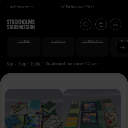
Hoppa
< stadsmissionen.se
Fri frakt över 990 kr
till
huvudinnehåll
REA DAM
REA HERR
REA INREDNING
FAKT
STUDENT
AT
Start
Shop
Hobby
Stuvbitar med retro mönster 812 gram