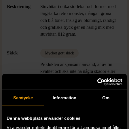
Beskrivning
Stuvbitar i olika storlekar och former med
färgstarka retro mönster, många i gröna
och blå toner. Inslag av blommigt, randigt
och grafiska tryck ger en härlig mix med
stuvbitar. 812 gram.
Skick
Mycket gott skick
Produkten är sparsamt använd, är av fin
kvalitet och ska inte ha några skador eller
förslitningar.
Läs mer om hur vi bedömer
Samtycke
Information
Om
Produkten är unik och finns enbart som 1 st i lager.
Denna webbplats använder cookies
Fri frakt på alla köp över 990 kr.
Vi använder enhetsidentifierare för att anpassa innehållet