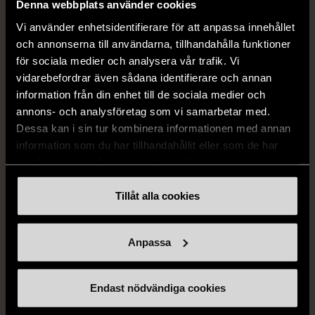
Denna webbplats använder cookies
Vi använder enhetsidentifierare för att anpassa innehållet
och annonserna till användarna, tillhandahålla funktioner
för sociala medier och analysera vår trafik. Vi
vidarebefordrar även sådana identifierare och annan
information från din enhet till de sociala medier och
annons- och analysföretag som vi samarbetar med.
Dessa kan i sin tur kombinera informationen med annan
1/5
1/5
information som du har tillhandahållit eller som de har
samlat in när du har använt deras tjänster.
SNÖ OF SWEDEN
RODEBJER
SNÖ of Sweden -
Rodebjer - Mönstrad topp
Halsband med
med knappdetalj
Tillåt alla cookies
cirkelhänge
M (38-40)
Gott skick
Mycket gott skick
Anpassa
169 kr
399 kr
Endast nödvändiga cookies