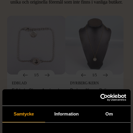
unika och originella föremål som inte finns i vanliga butiker.
Hitta produkter som påminner om denna
1/5
1/5
EDBLAD
DYRBERG/KERN
Edblad - Glow - Armband
Dyrberg/Kern - Delise -
Halsband med
Mycket gott skick
blomformat hänge
129 kr
Mycket gott skick
Samtycke
Information
Om
249 kr