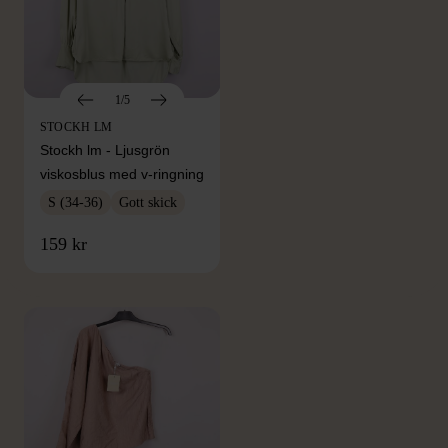
1/5
STOCKH LM
Stockh lm - Ljusgrön
viskosblus med v-ringning
S (34-36)
Gott skick
FRÅN SAMMA VARUMÄRKE
159 kr
Hitta produkter från samma varumärke