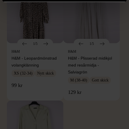
1/5
1/5
H&M
H&M
H&M - Leopardmönstrad
H&M - Plisserad midikjol
volangklänning
med resårmidja -
Salviagrön
XS (32-34)
Nytt skick
M (38-40)
Gott skick
99 kr
129 kr