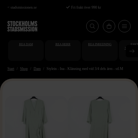
Hoppa
< stadsmissionen.se
Fri frakt över 990 kr
till
huvudinnehåll
REA DAM
REA HERR
REA INREDNING
FAKT
STUDENT
AT
Start
Shop
Dam
Stylein - Ina - Klänning med vid 3/4 dels ärm - stl.M